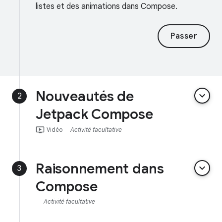
listes et des animations dans Compose.
Passer
Nouveautés de
keyboard_arrow_down
2
Jetpack Compose
ondemand_video
Vidéo
Activité facultative
Raisonnement dans
keyboard_arrow_down
3
Compose
Activité facultative