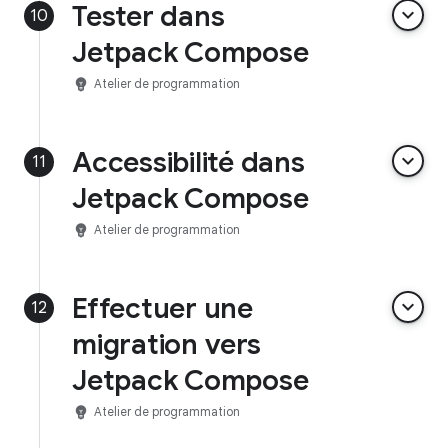
Tester dans
keyboard_arrow_down
10
Jetpack Compose
emoji_objects
Atelier de programmation
Accessibilité dans
keyboard_arrow_down
11
Jetpack Compose
emoji_objects
Atelier de programmation
Effectuer une
keyboard_arrow_down
12
migration vers
Jetpack Compose
emoji_objects
Atelier de programmation