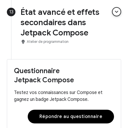
État avancé et effets
keyboard_arrow_down
13
secondaires dans
Jetpack Compose
emoji_objects
Atelier de programmation
Questionnaire
Jetpack Compose
Testez vos connaissances sur Compose et
gagnez un badge Jetpack Compose.
Répondre au questionnaire