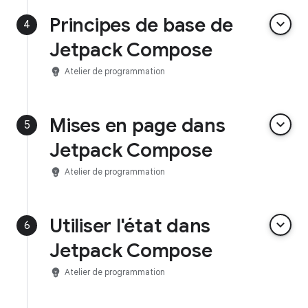
Principes de base de
keyboard_arrow_down
4
Jetpack Compose
emoji_objects
Atelier de programmation
Mises en page dans
keyboard_arrow_down
5
Jetpack Compose
emoji_objects
Atelier de programmation
Utiliser l'état dans
keyboard_arrow_down
6
Jetpack Compose
emoji_objects
Atelier de programmation