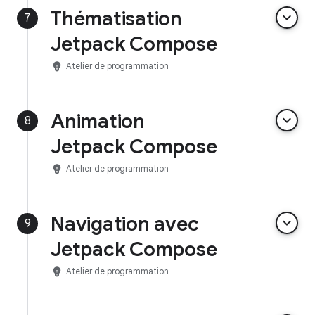
Thématisation
keyboard_arrow_down
7
Jetpack Compose
emoji_objects
Atelier de programmation
Animation
keyboard_arrow_down
8
Jetpack Compose
emoji_objects
Atelier de programmation
Navigation avec
keyboard_arrow_down
9
Jetpack Compose
emoji_objects
Atelier de programmation