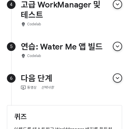
고급 WorkManager 및
keyboard_arrow_down
4
테스트
emoji_objects
Codelab
연습: Water Me 앱 빌드
keyboard_arrow_down
5
emoji_objects
Codelab
다음 단계
keyboard_arrow_down
6
ondemand_video
동영상
선택사항
퀴즈