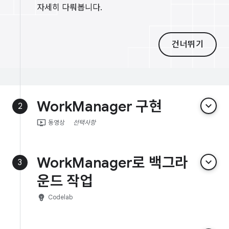
자세히 다뤄봅니다.
건너뛰기
WorkManager 구현
keyboard_arrow_down
2
ondemand_video
동영상
선택사항
WorkManager로 백그라
keyboard_arrow_down
3
운드 작업
emoji_objects
Codelab