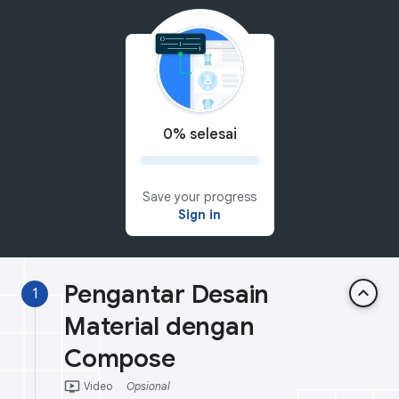
0% selesai
Save your progress
Sign in
Pengantar Desain
keyboard_arrow_up
1
Material dengan
Compose
ondemand_video
Video
Opsional