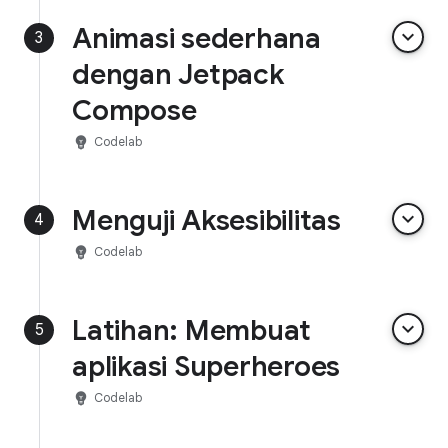
Animasi sederhana
keyboard_arrow_down
3
dengan Jetpack
Compose
emoji_objects
Codelab
Menguji Aksesibilitas
keyboard_arrow_down
4
emoji_objects
Codelab
Latihan: Membuat
keyboard_arrow_down
5
aplikasi Superheroes
emoji_objects
Codelab