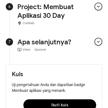
Project: Membuat
keyboard_arrow_down
6
Aplikasi 30 Day
emoji_objects
Codelab
Apa selanjutnya?
keyboard_arrow_down
7
ondemand_video
Video
Opsional
Kuis
Uji pengetahuan Anda dan dapatkan badge
Membuat aplikasi yang menarik.
Ikuti kuis