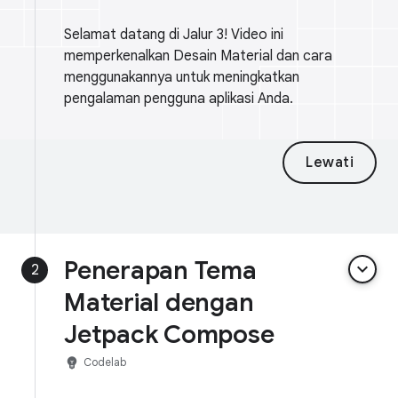
Selamat datang di Jalur 3! Video ini
memperkenalkan Desain Material dan cara
menggunakannya untuk meningkatkan
pengalaman pengguna aplikasi Anda.
Lewati
Penerapan Tema
keyboard_arrow_down
2
Material dengan
Jetpack Compose
emoji_objects
Codelab