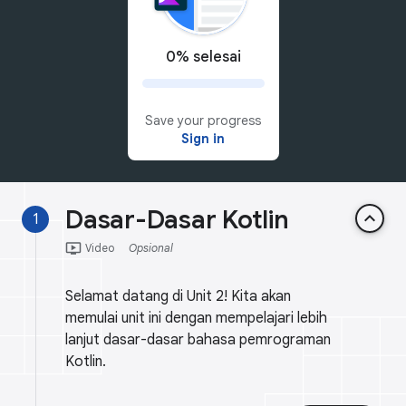
0% selesai
Save your progress
Sign in
Dasar-Dasar Kotlin
keyboard_arrow_up
1
ondemand_video
Video
Opsional
Selamat datang di Unit 2! Kita akan
memulai unit ini dengan mempelajari lebih
lanjut dasar-dasar bahasa pemrograman
Kotlin.