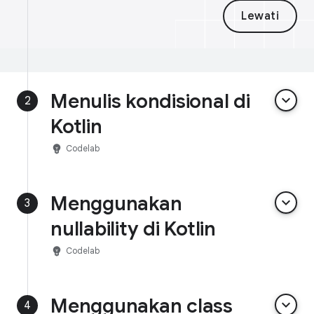
Lewati
Menulis kondisional di
keyboard_arrow_down
2
Kotlin
emoji_objects
Codelab
Menggunakan
keyboard_arrow_down
3
nullability di Kotlin
emoji_objects
Codelab
Menggunakan class
keyboard_arrow_down
4