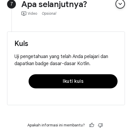
Apa selanjutnya?
keyboard_arrow_down
7
ondemand_video
Video
Opsional
Kuis
Uji pengetahuan yang telah Anda pelajari dan
dapatkan badge dasar-dasar Kotlin.
Ikuti kuis
Apakah informasi ini membantu?