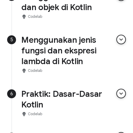
dan objek di Kotlin
emoji_objects
Codelab
Menggunakan jenis
keyboard_arrow_down
5
fungsi dan ekspresi
lambda di Kotlin
emoji_objects
Codelab
Praktik: Dasar-Dasar
keyboard_arrow_down
6
Kotlin
emoji_objects
Codelab