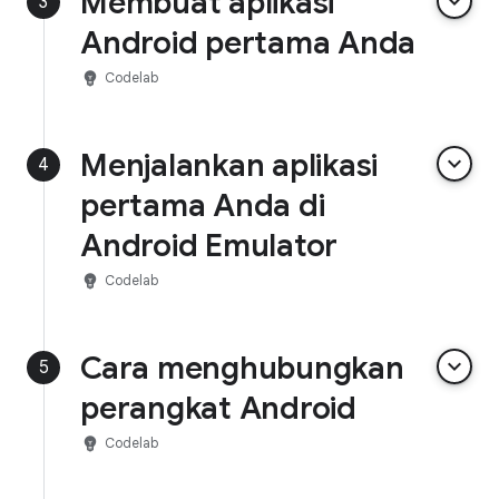
Membuat aplikasi
keyboard_arrow_down
3
Android pertama Anda
emoji_objects
Codelab
Menjalankan aplikasi
keyboard_arrow_down
4
pertama Anda di
Android Emulator
emoji_objects
Codelab
Cara menghubungkan
keyboard_arrow_down
5
perangkat Android
emoji_objects
Codelab