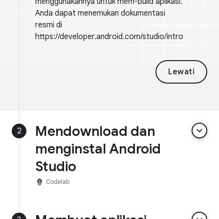
menggunakannya untuk mem-build aplikasi.
Anda dapat menemukan dokumentasi
resmi di
https://developer.android.com/studio/intro
Lewati
Mendownload dan
keyboard_arrow_down
2
menginstal Android
Studio
emoji_objects
Codelab