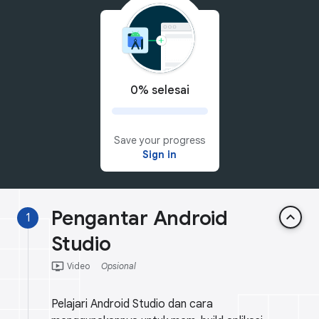
0% selesai
Save your progress
Sign in
Pengantar Android
keyboard_arrow_up
1
Studio
ondemand_video
Video
Opsional
Pelajari Android Studio dan cara