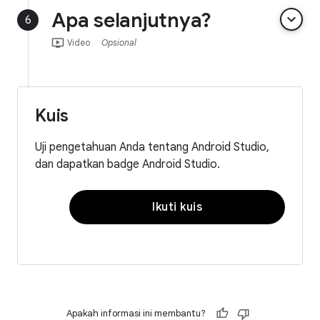
Apa selanjutnya?
keyboard_arrow_down
6
ondemand_video
Video
Opsional
Kuis
Uji pengetahuan Anda tentang Android Studio,
dan dapatkan badge Android Studio.
Ikuti kuis
Apakah informasi ini membantu?