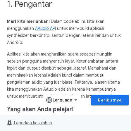
1. Pengantar
Mari kita meriahkan!
Dalam codelab ini, kita akan
menggunakan
AAudio API
untuk mem-build aplikasi
synthesizer berkontrol sentuh dengan latensi rendah untuk
Android.
Aplikasi kita akan menghasilkan suara secepat mungkin
setelah pengguna menyentuh layar. Keterlambatan antara
input dan output disebut sebagai
latensi
. Memahami dan
meminimalkan latensi adalah kunci dalam membuat
pengalaman audio yang luar biasa. Faktanya, alasan utama
kita menggunakan AAudio adalah karena kemampuannya
untuk membuat streaming audio dengan latensi rendah.
Berikutnya
Yang akan Anda pelajari
Konsep dasar untuk membuat aplikasi audio dengan
bug_report
Laporkan kesalahan
latensi rendah