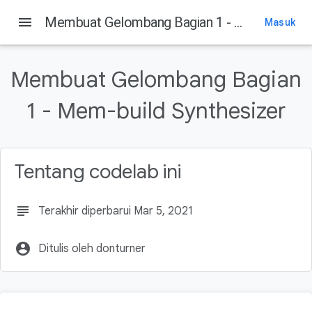
menu
Membuat Gelombang Bagian 1 - Mem-build Synthesizer
Masuk
Membuat Gelombang Bagian
1 - Mem-build Synthesizer
Tentang codelab ini
subject
Terakhir diperbarui Mar 5, 2021
account_circle
Ditulis oleh donturner