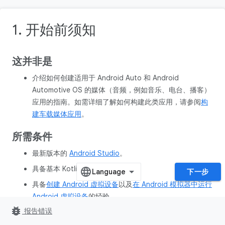
1. 开始前须知
这并非是
介绍如何创建适用于 Android Auto 和 Android
Automotive OS 的媒体（音频，例如音乐、电台、播客）
应用的指南。如需详细了解如何构建此类应用，请参阅
构
建车载媒体应用
。
所需条件
最新版本的
Android Studio
。
具备基本 Kotlin 使用经验。
下一步
具备
创建 Android 虚拟设备
以及
在 Android 模拟器中运行
Android 虚拟设备
的经验。
bug_report
报告错误
掌握了
Jetpack Compose
基础知识。