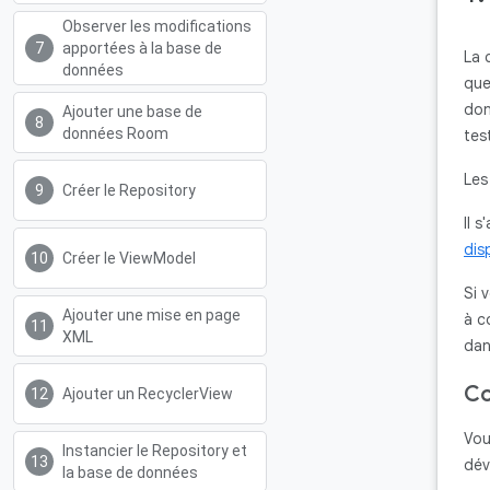
Observer les modifications
apportées à la base de
La 
données
que
don
Ajouter une base de
données Room
tes
Les
Créer le Repository
Il 
dis
Créer le ViewModel
Si 
Ajouter une mise en page
à c
XML
dan
Co
Ajouter un RecyclerView
Vou
Instancier le Repository et
dév
la base de données