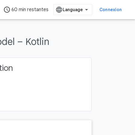
access_time
60 min restantes
Connexion
el – Kotlin
tion