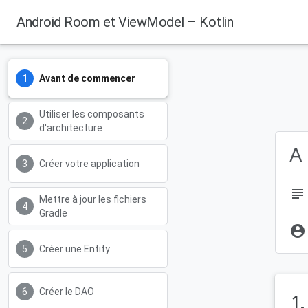
Android Room et ViewModel – Kotlin
Avant de commencer
Utiliser les composants
d'architecture
À 
Créer votre application
subject
Mettre à jour les fichiers
Gradle
account_circle
Créer une Entity
Créer le DAO
1