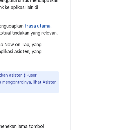
t pengguna untuk mendapatkan
 ke aplikasi lain di
mengucapkan
frasa utama
.
tual tindakan yang relevan.
ama Now on Tap, yang
likasi asisten, yang
kan asisten {i>user
a mengontrolnya, lihat
Asisten
 menekan lama tombol