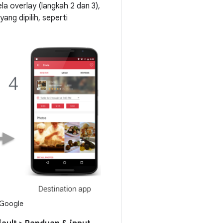
la overlay (langkah 2 dan 3),
ang dipilih, seperti
 Google