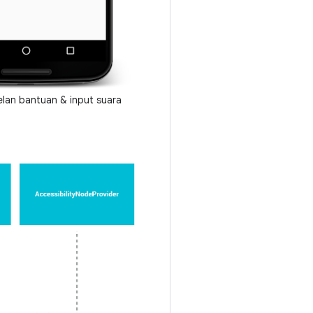
lan bantuan & input suara