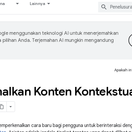
ana
Lainnya
gle menggunakan teknologi AI untuk menerjemahkan
a pilihan Anda. Terjemahan AI mungkin mengandung
Apakah in
lkan Konten Kontekstua
perkenalkan cara baru bagi pengguna untuk berinteraksi dengan