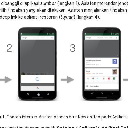
dipanggil di aplikasi
sumber
(langkah 1). Asisten merender jende
h tindakan yang akan dilakukan. Asisten menjalankan tindakan y
eep link ke aplikasi restoran (
tujuan
) (langkah 4).
 1. Contoh interaksi Asisten dengan fitur Now on Tap pada Aplikasi