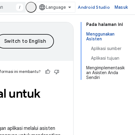
/
Android Studio
Masuk
Pada halaman ini
Menggunakan
Asisten
Aplikasi sumber
Aplikasi tujuan
Mengimplementasik
formasi ini membantu?
an Asisten Anda
Sendiri
l untuk
 aplikasi melalui asisten