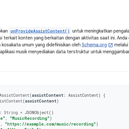
pkan
onProvideAssistContent()
untuk meningkatkan pengal
 terkait konten yang berkaitan dengan aktivitas saat ini. And
 kosakata umum yang didefinisikan oleh
Schema.org
melalui
 aplikasi musik menyediakan data terstruktur untuk menggamba
AssistContent
(
assistContent
:
AssistContent
)
{
istContent
(
assistContent
)
:
String
=
JSONObject
()
pe"
,
"MusicRecording"
)
"
,
"https://example.com/music/recording"
)