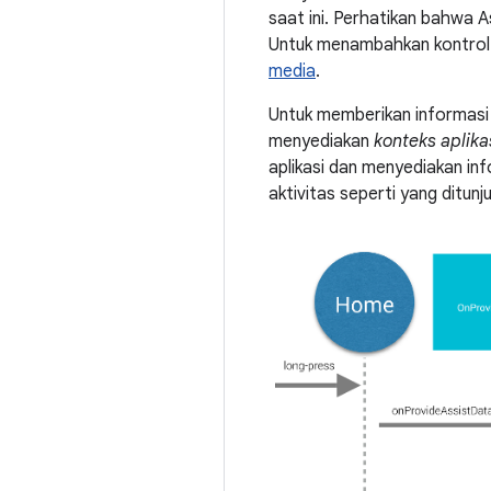
saat ini. Perhatikan bahwa A
Untuk menambahkan kontrol 
media
.
Untuk memberikan informasi
menyediakan
konteks aplika
aplikasi dan menyediakan inf
aktivitas seperti yang ditun