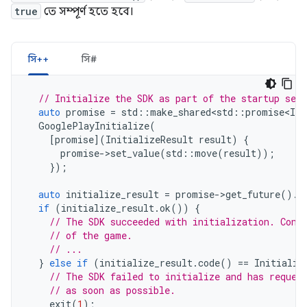
true
তে সম্পূর্ণ হতে হবে।
সি++
সি#
// Initialize the SDK as part of the startup sequ
auto
promise
=
std
::
make_shared<std
::
promise<Ini
GooglePlayInitialize
(
[
promise
](
InitializeResult
result
)
{
promise
-
>
set_value
(
std
::
move
(
result
));
});
auto
initialize_result
=
promise
-
>
get_future
().
g
if
(
initialize_result
.
ok
())
{
// The SDK succeeded with initialization. Cont
// of the game.
// ...
}
else
if
(
initialize_result
.
code
()
==
Initializ
// The SDK failed to initialize and has reques
// as soon as possible.
exit
(
1
);