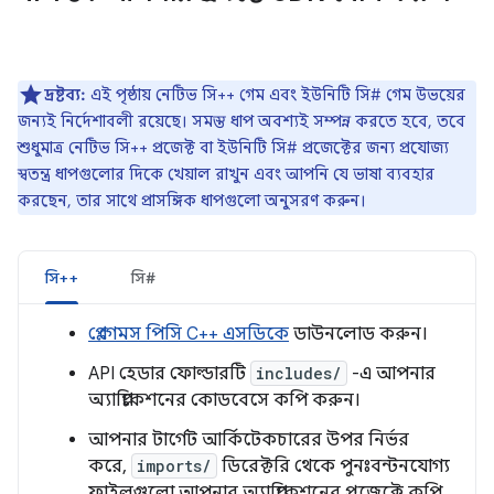
দ্রষ্টব্য:
এই পৃষ্ঠায় নেটিভ সি++ গেম এবং ইউনিটি সি# গেম উভয়ের
জন্যই নির্দেশাবলী রয়েছে। সমস্ত ধাপ অবশ্যই সম্পন্ন করতে হবে, তবে
শুধুমাত্র নেটিভ সি++ প্রজেক্ট বা ইউনিটি সি# প্রজেক্টের জন্য প্রযোজ্য
স্বতন্ত্র ধাপগুলোর দিকে খেয়াল রাখুন এবং আপনি যে ভাষা ব্যবহার
করছেন, তার সাথে প্রাসঙ্গিক ধাপগুলো অনুসরণ করুন।
সি++
সি#
প্লে গেমস পিসি
C++
এসডিকে
ডাউনলোড করুন।
API হেডার ফোল্ডারটি
includes/
-এ আপনার
অ্যাপ্লিকেশনের কোডবেসে কপি করুন।
আপনার টার্গেট আর্কিটেকচারের উপর নির্ভর
করে,
imports/
ডিরেক্টরি থেকে পুনঃবন্টনযোগ্য
ফাইলগুলো আপনার অ্যাপ্লিকেশনের প্রজেক্টে কপি