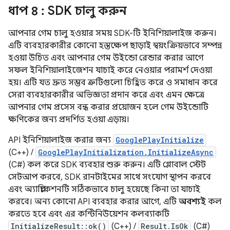
ধাপ ৪
: SDK চালু করুন
আপনার গেম চালু হওয়ার সময় SDK-টি ইনিশিয়ালাইজ করুন।
এটি ব্যবহারকারীর কোনো হস্তক্ষেপ ছাড়াই স্বয়ংক্রিয়ভাবে সম্পন্ন
হওয়া উচিত এবং আপনার গেম উইন্ডো রেন্ডার করার আগে
সফল ইনিশিয়ালাইজেশন যাচাই করে নেওয়ার পরামর্শ দেওয়া
হয়। এটি যত দ্রুত সম্ভব ত্রুটিগুলো চিহ্নিত করে ও সমাধান করে
সেরা ব্যবহারকারীর অভিজ্ঞতা প্রদান করে এবং এমন ক্ষেত্রে
আপনার গেম প্রসেস বন্ধ করার প্রয়োজন হলে গেম উইন্ডোটি
ক্ষণিকের জন্য প্রদর্শিত হওয়া এড়ায়।
API ইনিশিয়ালাইজ করার জন্য
GooglePlayInitialize
(C++) /
GooglePlayInitialization.InitializeAsync
(C#) কল করে SDK ব্যবহার শুরু করুন। এটি গ্লোবাল স্টেট
সেটআপ করবে, SDK রানটাইমের সাথে সংযোগ স্থাপন করবে
এবং অ্যাপ্লিকেশনটি সঠিকভাবে চালু হয়েছে কিনা তা যাচাই
করবে। অন্য কোনো API ব্যবহার করার আগে, এটি
অবশ্যই
কল
করতে হবে এবং এর কন্টিনিউয়েশন কলব্যাকটি
InitializeResult::ok()
(C++) /
Result.IsOk
(C#)