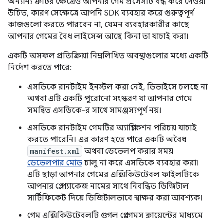
অন্যান্য ত্রুটির ক্ষেত্রেও আপনার গেম প্রসেসটি বন্ধ করে দেওয়া
উচিত, কারণ সেক্ষেত্রে আপনি SDK ব্যবহার করে গুরুত্বপূর্ণ
কাজগুলো করতে পারবেন না, যেমন ব্যবহারকারীর কাছে
আপনার গেমের বৈধ লাইসেন্স আছে কিনা তা যাচাই করা।
একটি অসফল প্রতিক্রিয়া নিম্নলিখিত অবস্থাগুলোর মধ্যে একটি
নির্দেশ করতে পারে:
এসডিকে রানটাইম ইনস্টল করা নেই, ডিভাইসে চলছে না
অথবা এটি একটি পুরোনো সংস্করণ যা আপনার গেমে
সমন্বিত এসডিকে-র সাথে সামঞ্জস্যপূর্ণ নয়।
এসডিকে রানটাইম গেমটির অ্যাপ্লিকেশন পরিচয় যাচাই
করতে পারেনি। এর কারণ হতে পারে একটি অবৈধ
manifest.xml
অথবা ডেভেলপ করার সময়
ডেভেলপার মোড
চালু না করে এসডিকে ব্যবহার করা।
এটি ছাড়া আপনার গেমের এক্সিকিউটেবল ফাইলটিকে
আপনার প্লে প্যাকেজ নামের সাথে নিবন্ধিত ডিজিটাল
সার্টিফিকেট দিয়ে ডিজিটালভাবে স্বাক্ষর করা আবশ্যক।
গেম এক্সিকিউটেবলটি গুগল প্লে গেমস ক্লায়েন্টের মাধ্যমে