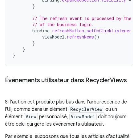
}
// The refresh event is processed by the V
// of the business logic.
binding
.
refreshButton
.
setOnClickListener
{
viewModel
.
refreshNews
()
}
}
}
Événements utilisateur dans Recycler
Views
Si l'action est produite plus bas dans l'arborescence de
l'UI, comme dans un élément
RecyclerView
ou un
élément
View
personnalisé,
ViewModel
doit toujours
être celui qui gère les événements utilisateur.
Par exemple, supposons que tous les articles d'actualité