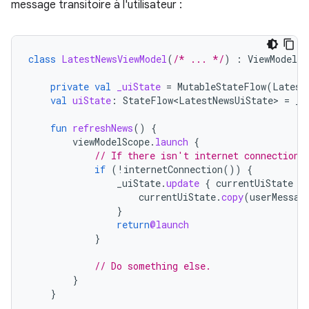
message transitoire à l'utilisateur :
class
LatestNewsViewModel
(
/* ... */
)
:
ViewModel
(
private
val
_uiState
=
MutableStateFlow
(
Latest
val
uiState
:
StateFlow<LatestNewsUiState>
=
_u
fun
refreshNews
()
{
viewModelScope
.
launch
{
// If there isn't internet connection,
if
(
!
internetConnection
())
{
_uiState
.
update
{
currentUiState
-
currentUiState
.
copy
(
userMessag
}
return
@launch
}
// Do something else.
}
}