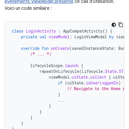
événements ViewModel présente
ce cas d'utilisation.
Voici un code similaire :
class
LoginActivity
:
AppCompatActivity
()
{
private
val
viewModel
:
LoginViewModel
by
viewM
override
fun
onCreate
(
savedInstanceState
:
Bund
/* ... */
lifecycleScope
.
launch
{
repeatOnLifecycle
(
Lifecycle
.
State
.
STAR
viewModel
.
uiState
.
collect
{
uiStat
if
(
uiState
.
isUserLoggedIn
)
{
// Navigate to the Home sc
}
...
}
}
}
}
}