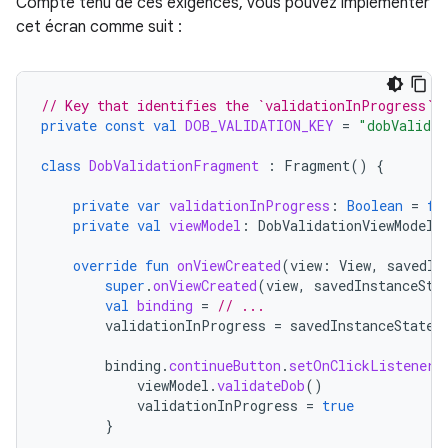
Compte tenu de ces exigences, vous pouvez implémenter
cet écran comme suit :
// Key that identifies the `validationInProgress` 
private
const
val
DOB_VALIDATION_KEY
=
"dobValidat
class
DobValidationFragment
:
Fragment
()
{
private
var
validationInProgress
:
Boolean
=
fa
private
val
viewModel
:
DobValidationViewModel
override
fun
onViewCreated
(
view
:
View
,
savedIn
super
.
onViewCreated
(
view
,
savedInstanceSta
val
binding
=
// ...
validationInProgress
=
savedInstanceState
?
binding
.
continueButton
.
setOnClickListener
viewModel
.
validateDob
()
validationInProgress
=
true
}