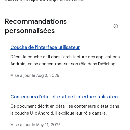
Recommandations
personnalisées
Couche de l'interface utilisateur
Décrit la couche d'UI dans l'architecture des applications
Android, en se concentrant sur son rôle dans l'affichage
des données d'application, la gestion des interactions
Mise à jour le
Aug 3, 2026
utilisateur et la transformation des données dans un
format pouvant être affiché dans l'UI. Il présente le flux
de données unidirectionnel (UDF) pour la gestion de
Conteneurs d'état et état de l'interface utilisateur
l'état.
Ce document décrit en détail les conteneurs d'état dans
la couche UI d'Android. Il explique leur rôle dans la
gestion de l'état et de la logique de l'UI, et fait la
Mise à jour le
May 11, 2026
distinction entre les conteneurs d'état de la logique