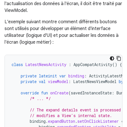
l'actualisation des données à l'écran, il doit être traité par
ViewModel.
L'exemple suivant montre comment différents boutons
sont utilisés pour développer un élément d'interface
utilisateur (logique d'UI) et pour actualiser les données à
l'écran (logique métier) :
class
LatestNewsActivity
:
AppCompatActivity
()
{
private
lateinit
var
binding
:
ActivityLatestNe
private
val
viewModel
:
LatestNewsViewModel
by
override
fun
onCreate
(
savedInstanceState
:
Bund
/* ... */
// The expand details event is processed b
// modifies a View's internal state.
binding
.
expandButton
.
setOnClickListener
{
binding
.
expandedSection
.
visibility
=
V