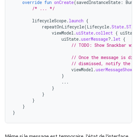
override
fun
onCreate
(
savedInstanceState
:
Bund
/* ... */
lifecycleScope
.
launch
{
repeatOnLifecycle
(
Lifecycle
.
State
.
STAR
viewModel
.
uiState
.
collect
{
uiStat
uiState
.
userMessage
?.
let
{
// TODO: Show Snackbar wit
// Once the message is dis
// dismissed, notify the V
viewModel
.
userMessageShown
}
...
}
}
}
}
}
Même si le message est temporaire, l'état de l'interface