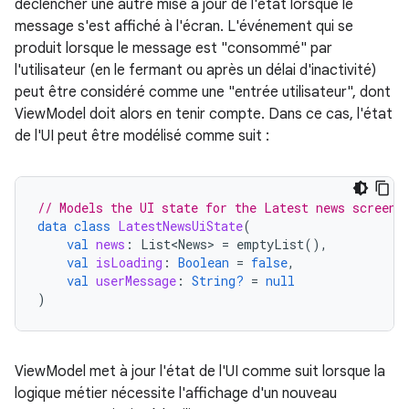
déclencher une autre mise à jour de l'état lorsque le
message s'est affiché à l'écran. L'événement qui se
produit lorsque le message est "consommé" par
l'utilisateur (en le fermant ou après un délai d'inactivité)
peut être considéré comme une "entrée utilisateur", dont
ViewModel doit alors en tenir compte. Dans ce cas, l'état
de l'UI peut être modélisé comme suit :
// Models the UI state for the Latest news screen.
data
class
LatestNewsUiState
(
val
news
:
List<News>
=
emptyList
(),
val
isLoading
:
Boolean
=
false
,
val
userMessage
:
String?
=
null
)
ViewModel met à jour l'état de l'UI comme suit lorsque la
logique métier nécessite l'affichage d'un nouveau