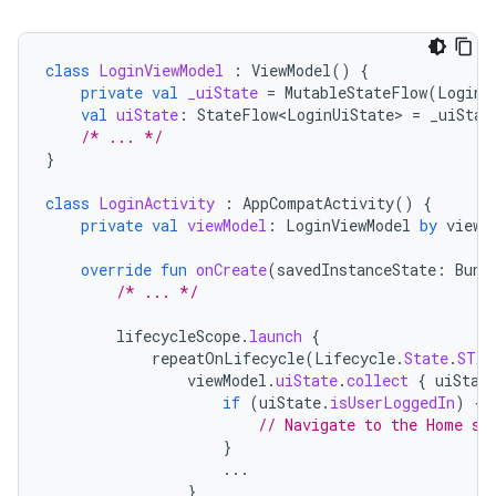
class
LoginViewModel
:
ViewModel
()
{
private
val
_uiState
=
MutableStateFlow
(
LoginU
val
uiState
:
StateFlow<LoginUiState>
=
_uiStat
/* ... */
}
class
LoginActivity
:
AppCompatActivity
()
{
private
val
viewModel
:
LoginViewModel
by
viewM
override
fun
onCreate
(
savedInstanceState
:
Bund
/* ... */
lifecycleScope
.
launch
{
repeatOnLifecycle
(
Lifecycle
.
State
.
STAR
viewModel
.
uiState
.
collect
{
uiStat
if
(
uiState
.
isUserLoggedIn
)
{
// Navigate to the Home sc
}
...
}