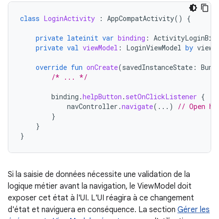
class
LoginActivity
:
AppCompatActivity
()
{
private
lateinit
var
binding
:
ActivityLoginBin
private
val
viewModel
:
LoginViewModel
by
viewM
override
fun
onCreate
(
savedInstanceState
:
Bund
/* ... */
binding
.
helpButton
.
setOnClickListener
{
navController
.
navigate
(...)
// Open he
}
}
}
Si la saisie de données nécessite une validation de la
logique métier avant la navigation, le ViewModel doit
exposer cet état à l'UI. L'UI réagira à ce changement
d'état et naviguera en conséquence. La section
Gérer les