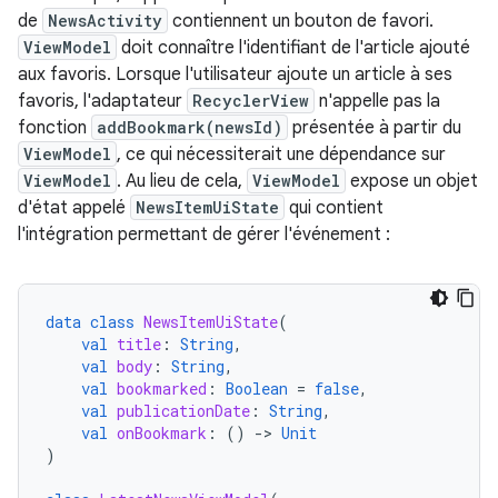
de
NewsActivity
contiennent un bouton de favori.
ViewModel
doit connaître l'identifiant de l'article ajouté
aux favoris. Lorsque l'utilisateur ajoute un article à ses
favoris, l'adaptateur
RecyclerView
n'appelle pas la
fonction
addBookmark(newsId)
présentée à partir du
ViewModel
, ce qui nécessiterait une dépendance sur
ViewModel
. Au lieu de cela,
ViewModel
expose un objet
d'état appelé
NewsItemUiState
qui contient
l'intégration permettant de gérer l'événement :
data
class
NewsItemUiState
(
val
title
:
String
,
val
body
:
String
,
val
bookmarked
:
Boolean
=
false
,
val
publicationDate
:
String
,
val
onBookmark
:
()
-
>
Unit
)