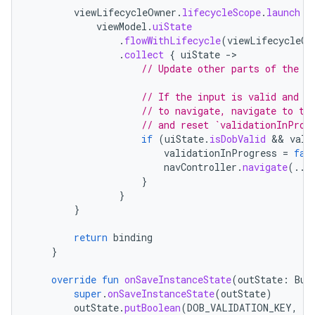
viewLifecycleOwner
.
lifecycleScope
.
launch
{
viewModel
.
uiState
.
flowWithLifecycle
(
viewLifecycleOw
.
collect
{
uiState
-
// Update other parts of the U
// If the input is valid and t
// to navigate, navigate to th
// and reset `validationInProg
if
(
uiState
.
isDobValid
 && 
vali
validationInProgress
=
fal
navController
.
navigate
(...
}
}
}
return
binding
}
override
fun
onSaveInstanceState
(
outState
:
Bun
super
.
onSaveInstanceState
(
outState
)
outState
.
putBoolean
(
DOB_VALIDATION_KEY
,
va