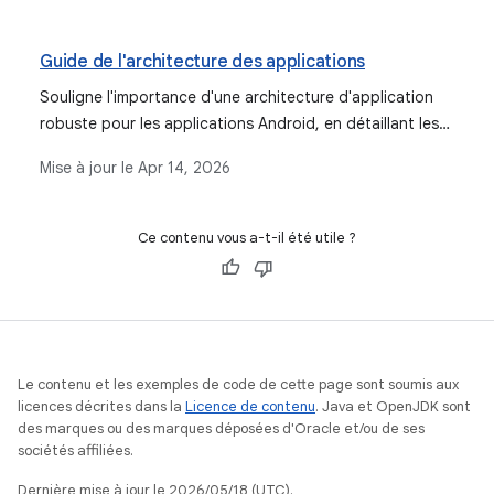
métier (comme les ViewModels) et les conteneurs d'état
de la logique d'UI (classes simples).
Guide de l'architecture des applications
Souligne l'importance d'une architecture d'application
robuste pour les applications Android, en détaillant les
principes architecturaux courants tels que la séparation
Mise à jour le
Apr 14, 2026
des préoccupations, le flux de données unidirectionnel
et une structure en couches comprenant les couches UI,
Données et Domaine facultative.
Ce contenu vous a-t-il été utile ?
Le contenu et les exemples de code de cette page sont soumis aux
licences décrites dans la
Licence de contenu
. Java et OpenJDK sont
des marques ou des marques déposées d'Oracle et/ou de ses
sociétés affiliées.
Dernière mise à jour le 2026/05/18 (UTC).