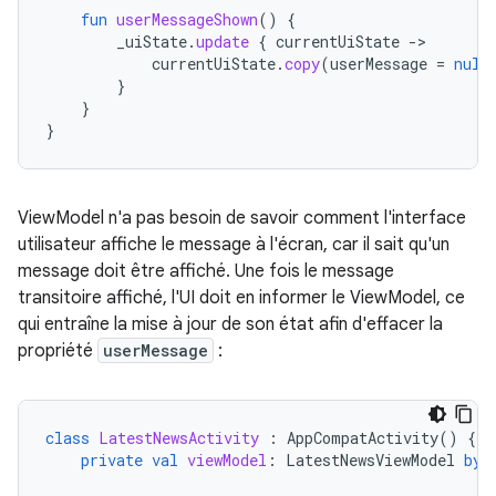
fun
userMessageShown
()
{
_uiState
.
update
{
currentUiState
-
currentUiState
.
copy
(
userMessage
=
null
}
}
}
ViewModel n'a pas besoin de savoir comment l'interface
utilisateur affiche le message à l'écran, car il sait qu'un
message doit être affiché. Une fois le message
transitoire affiché, l'UI doit en informer le ViewModel, ce
qui entraîne la mise à jour de son état afin d'effacer la
propriété
userMessage
:
class
LatestNewsActivity
:
AppCompatActivity
()
{
private
val
viewModel
:
LatestNewsViewModel
by