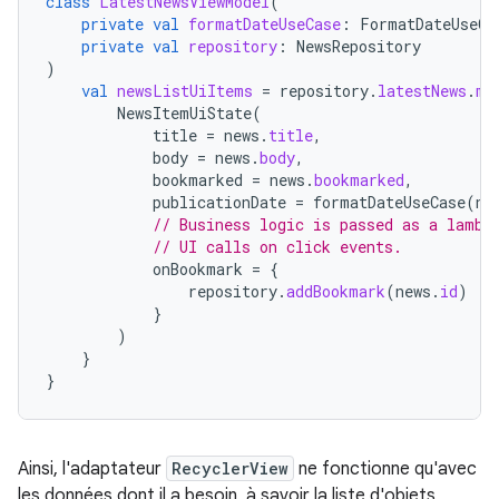
class
LatestNewsViewModel
(
private
val
formatDateUseCase
:
FormatDateUseCa
private
val
repository
:
NewsRepository
)
val
newsListUiItems
=
repository
.
latestNews
.
ma
NewsItemUiState
(
title
=
news
.
title
,
body
=
news
.
body
,
bookmarked
=
news
.
bookmarked
,
publicationDate
=
formatDateUseCase
(
ne
// Business logic is passed as a lambd
// UI calls on click events.
onBookmark
=
{
repository
.
addBookmark
(
news
.
id
)
}
)
}
}
Ainsi, l'adaptateur
RecyclerView
ne fonctionne qu'avec
les données dont il a besoin, à savoir la liste d'objets