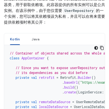
器类，用于获取依赖项。
此容器提供的所有实例可以是公共
实例。在该示例中，由于您仅需要
UserRepository
的一
个实例，您可以将其依赖项设为私有，并且可以在将来需要
提供依赖项时将其公开：
Kotlin
Java
// Container of objects shared across the whole ap
class
AppContainer
{
// Since you want to expose userRepository out o
// its dependencies as you did before
private
val
retrofit
=
Retrofit
.
Builder
()
.
baseUrl
(
"https://examp
.
build
()
.
create
(
LoginService
::
c
private
val
remoteDataSource
=
UserRemoteDataSo
private
val
localDataSource
=
UserLocalDataSour