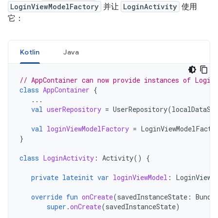
LoginViewModelFactory
并让
LoginActivity
使用
它：
Kotlin
Java
// AppContainer can now provide instances of Login
class
AppContainer
{
...
val
userRepository
=
UserRepository
(
localDataSo
val
loginViewModelFactory
=
LoginViewModelFacto
}
class
LoginActivity
:
Activity
()
{
private
lateinit
var
loginViewModel
:
LoginViewM
override
fun
onCreate
(
savedInstanceState
:
Bundl
super
.
onCreate
(
savedInstanceState
)