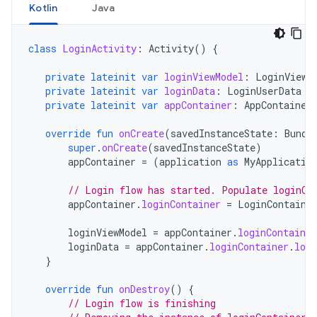
Kotlin
Java
class
LoginActivity
:
Activity
()
{
private
lateinit
var
loginViewModel
:
LoginViewM
private
lateinit
var
loginData
:
LoginUserData
private
lateinit
var
appContainer
:
AppContainer
override
fun
onCreate
(
savedInstanceState
:
Bundl
super
.
onCreate
(
savedInstanceState
)
appContainer
=
(
application
as
MyApplicatio
// Login flow has started. Populate loginCo
appContainer
.
loginContainer
=
LoginContaine
loginViewModel
=
appContainer
.
loginContainer
loginData
=
appContainer
.
loginContainer
.
logi
}
override
fun
onDestroy
()
{
// Login flow is finishing