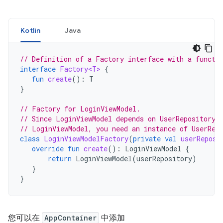
Kotlin
Java
// Definition of a Factory interface with a functi
interface
Factory<T>
{
fun
create
():
T
}
// Factory for LoginViewModel.
// Since LoginViewModel depends on UserRepository,
// LoginViewModel, you need an instance of UserRep
class
LoginViewModelFactory
(
private
val
userReposi
override
fun
create
():
LoginViewModel
{
return
LoginViewModel
(
userRepository
)
}
}
您可以在
AppContainer
中添加