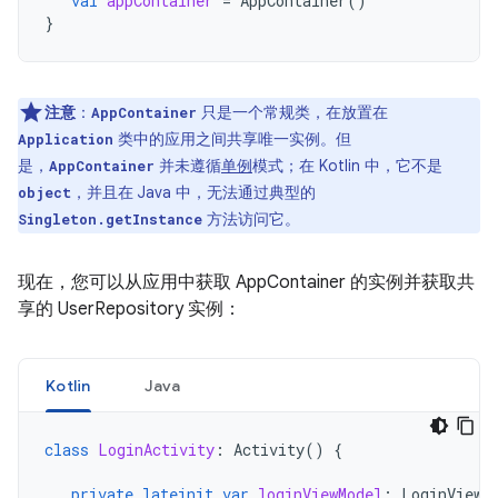
val
appContainer
=
AppContainer
()
}
注意
：
只是一个常规类，在放置在
AppContainer
类中的应用之间共享唯一实例。但
Application
是，
并未遵循
单例
模式；在 Kotlin 中，它不是
AppContainer
，并且在 Java 中，无法通过典型的
object
方法访问它。
Singleton.getInstance
现在，您可以从应用中获取 AppContainer 的实例并获取共
享的 UserRepository 实例：
Kotlin
Java
class
LoginActivity
:
Activity
()
{
private
lateinit
var
loginViewModel
:
LoginViewM