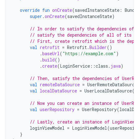
override
fun
onCreate
(
savedInstanceState
:
Bundl
super
.
onCreate
(
savedInstanceState
)
// In order to satisfy the dependencies of 
// satisfy the dependencies of all of its de
// First, create retrofit which is the depe
val
retrofit
=
Retrofit
.
Builder
()
.
baseUrl
(
"https://example.com"
)
.
build
()
.
create
(
LoginService
::
class
.
java
)
// Then, satisfy the dependencies of UserRe
val
remoteDataSource
=
UserRemoteDataSource
val
localDataSource
=
UserLocalDataSource
()
// Now you can create an instance of UserRe
val
userRepository
=
UserRepository
(
localDa
// Lastly, create an instance of LoginViewM
loginViewModel
=
LoginViewModel
(
userReposit
}