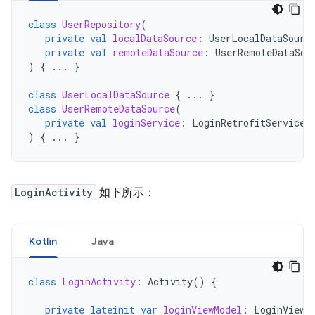
class
UserRepository
(
private
val
localDataSource
:
UserLocalDataSourc
private
val
remoteDataSource
:
UserRemoteDataSou
)
{
...
}
class
UserLocalDataSource
{
...
}
class
UserRemoteDataSource
(
private
val
loginService
:
LoginRetrofitService
)
{
...
}
LoginActivity
如下所示：
Kotlin
Java
class
LoginActivity
:
Activity
()
{
private
lateinit
var
loginViewModel
:
LoginViewM