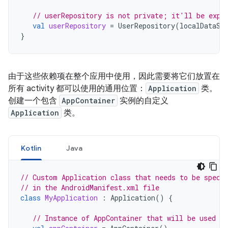
// userRepository is not private; it'll be expo
val
userRepository
=
UserRepository
(
localDataSo
}
由于这些依赖项在整个应用中使用，因此需要将它们放置在
所有 activity 都可以使用的通用位置：
Application
类。
创建一个包含
AppContainer
实例的自定义
Application
类。
Kotlin
Java
// Custom Application class that needs to be speci
// in the AndroidManifest.xml file
class
MyApplication
:
Application
()
{
// Instance of AppContainer that will be used by