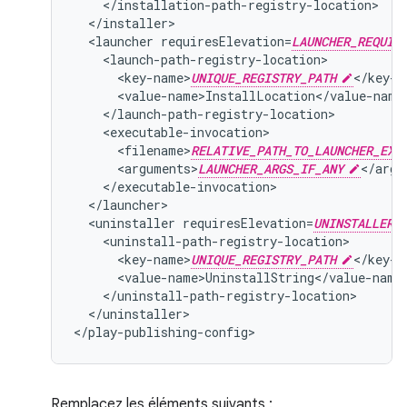
<launcher
requiresElevation=
LAUNCHER_REQUIR
<key-name>
UNIQUE_REGISTRY_PATH
<filename>
RELATIVE_PATH_TO_LAUNCHER_EXE
<arguments>
LAUNCHER_ARGS_IF_ANY
<uninstaller
requiresElevation=
UNINSTALLER_
<key-name>
UNIQUE_REGISTRY_PATH
</uninstaller>

</play-publishing-config>
Remplacez les éléments suivants :