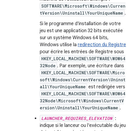
SOFTWARE\Microsoft\Windows\Curren
tVersion\Uninstall\YourUniqueName
.
Si le programme d'installation de votre
jeu est une application 32 bits exécutée
sur un système Windows 64 bits,
Windows utilise la
redirection du Registre
pour écrire les entrées de Registre sous
HKEY_LOCAL_MACHINE\SOFTWARE\WOW64
32Node
. Par exemple, une écriture dans
HKEY_LOCAL_MACHINE\SOFTWARE\Micro
soft\Windows\CurrentVersion\Uninst
all\YourUniqueName
est redirigée vers
HKEY_LOCAL_MACHINE\SOFTWARE\WOW64
32Node\Microsoft\Windows\CurrentV
ersion\Uninstall\YourUniqueName
.
LAUNCHER_REQUIRES_ELEVATION
:
indique si le lanceur ou l'exécutable du jeu