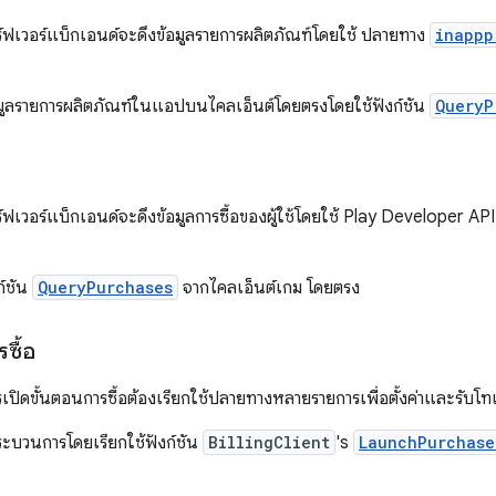
ิร์ฟเวอร์แบ็กเอนด์จะดึงข้อมูลรายการผลิตภัณฑ์โดยใช้ ปลายทาง
inappp
อมูลรายการผลิตภัณฑ์ในแอปบนไคลเอ็นต์โดยตรงโดยใช้ฟังก์ชัน
QueryP
ร์ฟเวอร์แบ็กเอนด์จะดึงข้อมูลการซื้อของผู้ใช้โดยใช้ Play Developer AP
ก์ชัน
QueryPurchases
จากไคลเอ็นต์เกม โดยตรง
ซื้อ
เปิดขั้นตอนการซื้อต้องเรียกใช้ปลายทางหลายรายการเพื่อตั้งค่าและรับโทเ
ะบวนการโดยเรียกใช้ฟังก์ชัน
BillingClient
's
LaunchPurchase