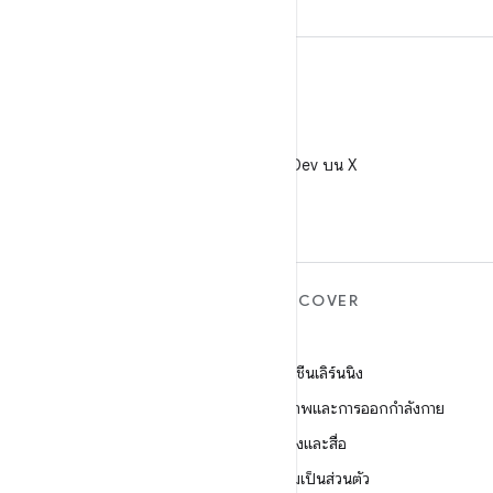
X
ติดตาม @AndroidDev บน X
ANDROID เพิ่มเติม
DISCOVER
Android
เกม
Android สำหรับองค์กร
แมชชีนเลิร์นนิง
ความปลอดภัย
สุขภาพและการออกกำลังกาย
ซอร์ส
กล้องและสื่อ
ข่าว
ความเป็นส่วนตัว