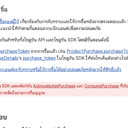
ื้อ
อของผู้ใช้
เกี่ยวข้องกับการรับทราบและใช้การซื้อหลังจากตรวจสอบแล้ว ว่าก
แนะนำให้ทำตามขั้นตอนจากแบ็กเอนด์เพื่อความปลอดภัย
กันสำหรับทั้งโซลูชัน API และโซลูชัน SDK โดยมีขั้นตอนดังนี้
purchaseToken
จากการซื้อแล้ว เช่น
ProductPurchase.purchaseT
eDetails
's
purchase_token
ในโซลูชัน SDK ให้ส่งโทเค็นดังกล่าวไป
บ็กเอนด์จะรับทราบหรือใช้การซื้อได้อย่างปลอดภัยหลังจากให้สิทธิ์แล้ว
น SDK แสดงฟังก์ชัน
AcknowledgePurchase
และ
ConsumePurchase
ที่เร
งมีการเพิ่มในรายการที่อนุญาต
สอบ