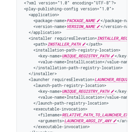
<?xml
version="1.0"
encoding="UTF-8"?>

<play-publishing-config
<package-name>
PACKAGE_NAME
<version-name>
VERSION_NAME
<installer
requiresElevation=
INSTALLER_REQU
<path>
INSTALLER_PATH
<key-name>
UNIQUE_REGISTRY_PATH
<launcher
requiresElevation=
LAUNCHER_REQUIR
<key-name>
UNIQUE_REGISTRY_PATH
<filename>
RELATIVE_PATH_TO_LAUNCHER_EXE
<arguments>
LAUNCHER_ARGS_IF_ANY