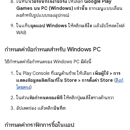
ในหน้า
เวอร์ชันที่ใช้งานจริง
ให้เลือก
Google Play
Games บน PC (Windows) เท่านั้น
จากเมนูแบบเลื่อน
ลงสำหรับรูปแบบของอุปกรณ์
ในแท็บ
ชุดแอป Windows
ให้คลิก
แก้ไข
แล้วอัปโหลดไฟล์
WAB
กำหนดค่าข้อกำหนดสำหรับ Windows PC
วิธีกำหนดค่าข้อกำหนดของ Windows PC มีดังนี้
ใน Play Console ที่เมนูด้านซ้าย ให้เลือก
เพิ่มผู้ใช้ > การ
แสดงข้อมูลผลิตภัณฑ์ใน Store > การตั้งค่า Store
(
ลิงก์
โดยตรง
)
ในส่วน
ข้อกำหนดของพีซี
ให้คลิกปุ่ม
แก้ไข
ทางด้านขวา
อัปเดตช่อง แล้วคลิก
บันทึก
กำหนดค่ากราฟิกการซื้อในแอป