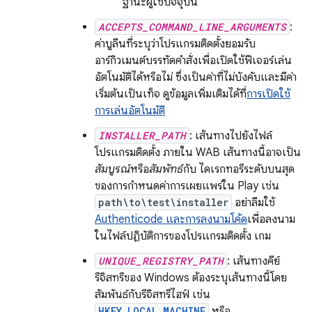
ฐานะผู้ใช้ปัจจุบัน
ACCEPTS_COMMAND_LINE_ARGUMENTS
:
ค่าบูลีนที่ระบุว่าโปรแกรมติดตั้งยอมรับ
อาร์กิวเมนต์บรรทัดคำสั่งเพื่อเปิดใช้ฟีเจอร์เล่น
อัตโนมัติได้หรือไม่ ซึ่งเป็นค่าที่ไม่บังคับและมีค่า
เริ่มต้นเป็นเท็จ ดูข้อมูลเพิ่มเติมได้ที่
การเปิดใช้
การเล่นอัตโนมัติ
INSTALLER_PATH
: เส้นทางไปยังไฟล์
โปรแกรมติดตั้ง ภายใน WAB เส้นทางนี้อาจเป็น
สัมบูรณ์
หรือ
สัมพัทธ์
กับ ไดเรกทอรีระดับบนสุด
ของการกำหนดค่าการเผยแพร่ใน Play เช่น
path\to\test\installer
อย่าลืมใช้
Authenticode และการลงนามโค้ด
เพื่อลงนาม
ในไฟล์ปฏิบัติการของโปรแกรมติดตั้ง เกม
UNIQUE_REGISTRY_PATH
: เส้นทางคีย์
รีจิสทรีของ Windows ต้องระบุเส้นทางนี้โดย
สัมพันธ์กับรีจิสทรีไฮฟ์ เช่น
HKEY_LOCAL_MACHINE
หรือ