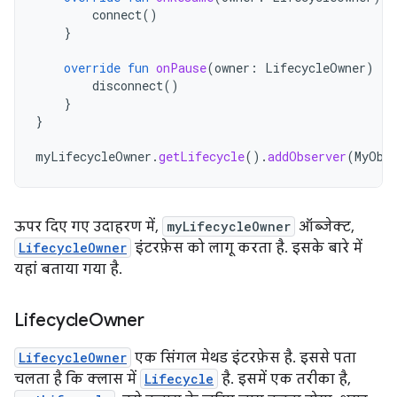
connect
()
}
override
fun
onPause
(
owner
:
LifecycleOwner
)
{
disconnect
()
}
}
myLifecycleOwner
.
getLifecycle
().
addObserver
(
MyObs
ऊपर दिए गए उदाहरण में,
myLifecycleOwner
ऑब्जेक्ट,
LifecycleOwner
इंटरफ़ेस को लागू करता है. इसके बारे में
यहां बताया गया है.
Lifecycle
Owner
LifecycleOwner
एक सिंगल मेथड इंटरफ़ेस है. इससे पता
चलता है कि क्लास में
Lifecycle
है. इसमें एक तरीका है,