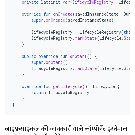
private
lateinit
var
lifecycleRegistry
:
Lifecy
override
fun
onCreate
(
savedInstanceState
:
Bund
super
.
onCreate
(
savedInstanceState
)
lifecycleRegistry
=
LifecycleRegistry
(
this
lifecycleRegistry
.
markState
(
Lifecycle
.
Stat
}
public
override
fun
onStart
()
{
super
.
onStart
()
lifecycleRegistry
.
markState
(
Lifecycle
.
Stat
}
override
fun
getLifecycle
():
Lifecycle
{
return
lifecycleRegistry
}
}
लाइफ़साइकल की जानकारी वाले कॉम्पोनेंट इस्तेमाल