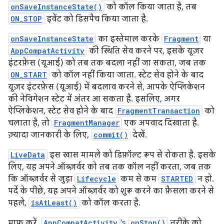
onSaveInstanceState()
को कॉल किया जाता है, तब
ON_STOP
इवेंट को डिसपैच किया जाता है.
onSaveInstanceState
का इस्तेमाल करके
Fragment
या
AppCompatActivity
की स्थिति सेव करने पर, इसके यूज़र
इंटरफ़ेस (यूआई) को तब तक बदला नहीं जा सकता, जब तक
ON_START
को कॉल नहीं किया जाता. स्टेट सेव होने के बाद
यूज़र इंटरफ़ेस (यूआई) में बदलाव करने से, आपके ऐप्लिकेशन
की नेविगेशन स्टेट में अंतर आ सकता है. इसलिए, अगर
ऐप्लिकेशन, स्टेट सेव होने के बाद
FragmentTransaction
को
चलाता है, तो
FragmentManager
एक अपवाद दिखाता है.
ज़्यादा जानकारी के लिए,
commit()
देखें.
LiveData
इस खास मामले को डिफ़ॉल्ट रूप से रोकता है. इसके
लिए, यह अपने ऑब्ज़र्वर को तब तक कॉल नहीं करता, जब तक
कि ऑब्ज़र्वर से जुड़ा
Lifecycle
कम से कम
STARTED
न हो.
पर्दे के पीछे, यह अपने ऑब्ज़र्वर को शुरू करने का फ़ैसला करने से
पहले,
isAtLeast()
को कॉल करता है.
माफ़ करें,
AppCompatActivity
's
onStop()
तरीके को