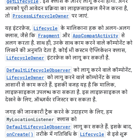
getLifecycle
. इसे क्लास के ज़रिए लागू करना होगा. अगर
आपको पूरी आवेदन प्रक्रिया का लाइफ़साइकल मैनेज करना है,
तो
ProcessLifecycleOwner
पर जाएं.
यह इंटरफ़ेस,
Lifecycle
के मालिकाना हक को अलग-अलग
क्लास, जैसे कि
Fragment
और
AppCompatActivity
से
अलग करता है. साथ ही, उनके साथ काम करने वाले कॉम्पोनेंट को
लिखने की अनुमति देता है. कोई भी कस्टम ऐप्लिकेशन क्लास,
LifecycleOwner
इंटरफ़ेस को लागू कर सकती है.
DefaultLifecycleObserver
को लागू करने वाले कॉम्पोनेंट,
LifecycleOwner
को लागू करने वाले कॉम्पोनेंट के साथ
आसानी से काम करते हैं. इसकी वजह यह है कि मालिक,
लाइफ़साइकल उपलब्ध करा सकता है. इस लाइफ़साइकल को
देखने के लिए, ऑब्ज़र्वर रजिस्टर कर सकता है.
जगह की जानकारी ट्रैक करने के उदाहरण के लिए, हम
MyLocationListener
क्लास को
DefaultLifecycleObserver
लागू कर सकते हैं. इसके बाद,
onCreate()
तरीके में गतिविधि के
Lifecycle
से इसे शुरू