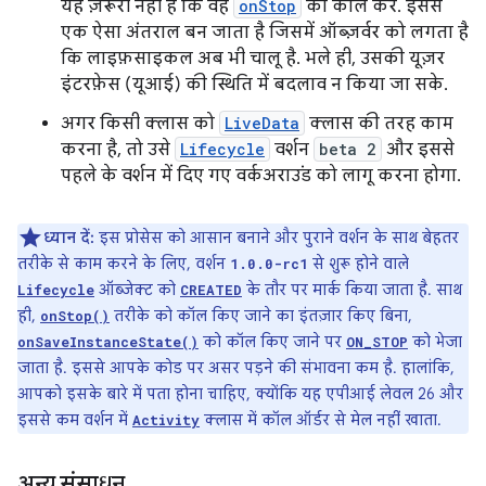
यह ज़रूरी नहीं है कि वह
onStop
को कॉल करे. इससे
एक ऐसा अंतराल बन जाता है जिसमें ऑब्ज़र्वर को लगता है
कि लाइफ़साइकल अब भी चालू है. भले ही, उसकी यूज़र
इंटरफ़ेस (यूआई) की स्थिति में बदलाव न किया जा सके.
अगर किसी क्लास को
LiveData
क्लास की तरह काम
करना है, तो उसे
Lifecycle
वर्शन
beta 2
और इससे
पहले के वर्शन में दिए गए वर्कअराउंड को लागू करना होगा.
ध्यान दें:
इस प्रोसेस को आसान बनाने और पुराने वर्शन के साथ बेहतर
तरीके से काम करने के लिए, वर्शन
से शुरू होने वाले
1.0.0-rc1
ऑब्जेक्ट को
के तौर पर मार्क किया जाता है. साथ
Lifecycle
CREATED
ही,
तरीके को कॉल किए जाने का इंतज़ार किए बिना,
onStop()
को कॉल किए जाने पर
को भेजा
onSaveInstanceState()
ON_STOP
जाता है. इससे आपके कोड पर असर पड़ने की संभावना कम है. हालांकि,
आपको इसके बारे में पता होना चाहिए, क्योंकि यह एपीआई लेवल 26 और
इससे कम वर्शन में
क्लास में कॉल ऑर्डर से मेल नहीं खाता.
Activity
अन्य संसाधन