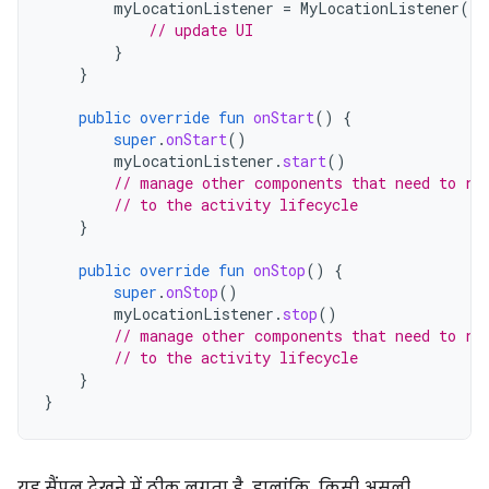
myLocationListener
=
MyLocationListener
(
th
// update UI
}
}
public
override
fun
onStart
()
{
super
.
onStart
()
myLocationListener
.
start
()
// manage other components that need to re
// to the activity lifecycle
}
public
override
fun
onStop
()
{
super
.
onStop
()
myLocationListener
.
stop
()
// manage other components that need to re
// to the activity lifecycle
}
}
यह सैंपल देखने में ठीक लगता है. हालांकि, किसी असली