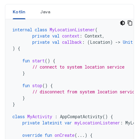
Kotlin
Java
internal
class
MyLocationListener
(
private
val
context
:
Context
,
private
val
callback
:
(
Location
)
-
>
Unit
)
{
fun
start
()
{
// connect to system location service
}
fun
stop
()
{
// disconnect from system location service
}
}
class
MyActivity
:
AppCompatActivity
()
{
private
lateinit
var
myLocationListener
:
MyLoc
override
fun
onCreate
(...)
{