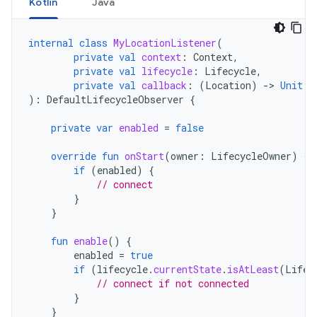
Kotlin
Java
internal
class
MyLocationListener
(
private
val
context
:
Context
,
private
val
lifecycle
:
Lifecycle
,
private
val
callback
:
(
Location
)
-
>
Unit
):
DefaultLifecycleObserver
{
private
var
enabled
=
false
override
fun
onStart
(
owner
:
LifecycleOwner
)
{
if
(
enabled
)
{
// connect
}
}
fun
enable
()
{
enabled
=
true
if
(
lifecycle
.
currentState
.
isAtLeast
(
Lifec
// connect if not connected
}
}