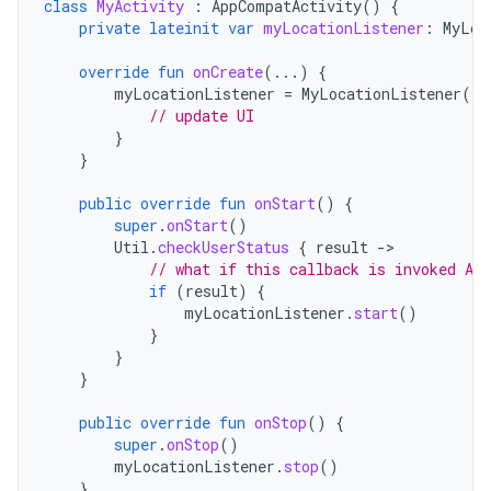
class
MyActivity
:
AppCompatActivity
()
{
private
lateinit
var
myLocationListener
:
MyLoc
override
fun
onCreate
(...)
{
myLocationListener
=
MyLocationListener
(
th
// update UI
}
}
public
override
fun
onStart
()
{
super
.
onStart
()
Util
.
checkUserStatus
{
result
-
// what if this callback is invoked AF
if
(
result
)
{
myLocationListener
.
start
()
}
}
}
public
override
fun
onStop
()
{
super
.
onStop
()
myLocationListener
.
stop
()
}