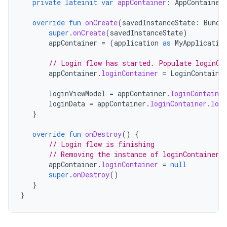
private
lateinit
var
appContainer
:
AppContainer
override
fun
onCreate
(
savedInstanceState
:
Bundl
super
.
onCreate
(
savedInstanceState
)
appContainer
=
(
application
as
MyApplicatio
// Login flow has started. Populate loginCo
appContainer
.
loginContainer
=
LoginContaine
loginViewModel
=
appContainer
.
loginContainer
loginData
=
appContainer
.
loginContainer
.
logi
}
override
fun
onDestroy
()
{
// Login flow is finishing
// Removing the instance of loginContainer 
appContainer
.
loginContainer
=
null
super
.
onDestroy
()
}
}