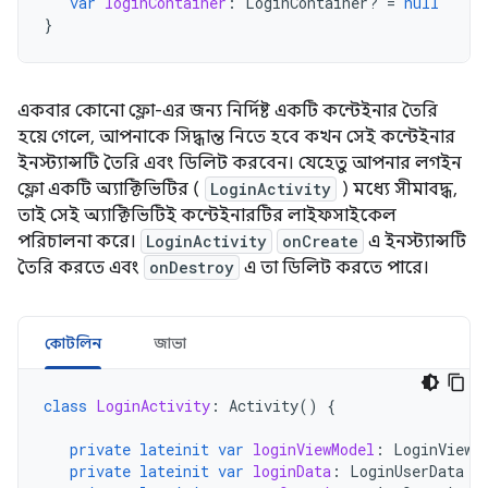
var
loginContainer
:
LoginContainer? 
=
null
}
একবার কোনো ফ্লো-এর জন্য নির্দিষ্ট একটি কন্টেইনার তৈরি
হয়ে গেলে, আপনাকে সিদ্ধান্ত নিতে হবে কখন সেই কন্টেইনার
ইনস্ট্যান্সটি তৈরি এবং ডিলিট করবেন। যেহেতু আপনার লগইন
ফ্লো একটি অ্যাক্টিভিটির (
LoginActivity
) মধ্যে সীমাবদ্ধ,
তাই সেই অ্যাক্টিভিটিই কন্টেইনারটির লাইফসাইকেল
পরিচালনা করে।
LoginActivity
onCreate
এ ইনস্ট্যান্সটি
তৈরি করতে এবং
onDestroy
এ তা ডিলিট করতে পারে।
কোটলিন
জাভা
class
LoginActivity
:
Activity
()
{
private
lateinit
var
loginViewModel
:
LoginViewM
private
lateinit
var
loginData
:
LoginUserData