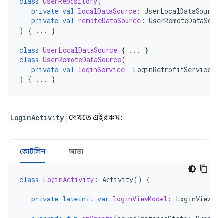
class
UserRepository
(
private
val
localDataSource
:
UserLocalDataSourc
private
val
remoteDataSource
:
UserRemoteDataSou
)
{
...
}
class
UserLocalDataSource
{
...
}
class
UserRemoteDataSource
(
private
val
loginService
:
LoginRetrofitService
)
{
...
}
LoginActivity
দেখতে এইরকম:
কোটলিন
জাভা
class
LoginActivity
:
Activity
()
{
private
lateinit
var
loginViewModel
:
LoginViewM