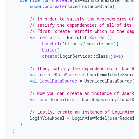
override
fun
onCreate
(
savedInstanceState
:
Bundl
super
.
onCreate
(
savedInstanceState
)
// In order to satisfy the dependencies of 
// satisfy the dependencies of all of its de
// First, create retrofit which is the depe
val
retrofit
=
Retrofit
.
Builder
()
.
baseUrl
(
"https://example.com"
)
.
build
()
.
create
(
LoginService
::
class
.
java
)
// Then, satisfy the dependencies of UserRe
val
remoteDataSource
=
UserRemoteDataSource
val
localDataSource
=
UserLocalDataSource
()
// Now you can create an instance of UserRe
val
userRepository
=
UserRepository
(
localDa
// Lastly, create an instance of LoginViewM
loginViewModel
=
LoginViewModel
(
userReposit
}
}