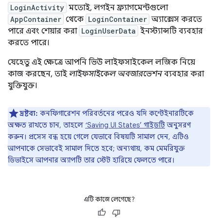
LoginActivity
মতোই, লগইন ফ্র্যাগমেন্টগুলো
AppContainer
থেকে
LoginContainer
অ্যাক্সেস করতে
পারে এবং শেয়ার করা
LoginUserData
ইনস্ট্যান্সটি ব্যবহার
করতে পারে।
যেহেতু এই ক্ষেত্রে আপনি ভিউ লাইফসাইকেল লজিক নিয়ে
কাজ করছেন, তাই
লাইফসাইকেল অবজারভেশন
ব্যবহার করা
যুক্তিযুক্ত।
দ্রষ্টব্য:
কনফিগারেশন পরিবর্তনের পরেও যদি কন্টেইনারটিকে
অক্ষত রাখতে চান, তাহলে
‘Saving UI States’ গাইডটি
অনুসরণ
করুন। প্রসেস বন্ধ হয়ে গেলে যেভাবে বিষয়টি সামাল দেন, এটিও
আপনাকে সেভাবেই সামাল দিতে হবে; অন্যথায়, কম মেমরিযুক্ত
ডিভাইসে আপনার অ্যাপটি তার স্টেট হারিয়ে ফেলতে পারে।
এটি কাজে লেগেছে?