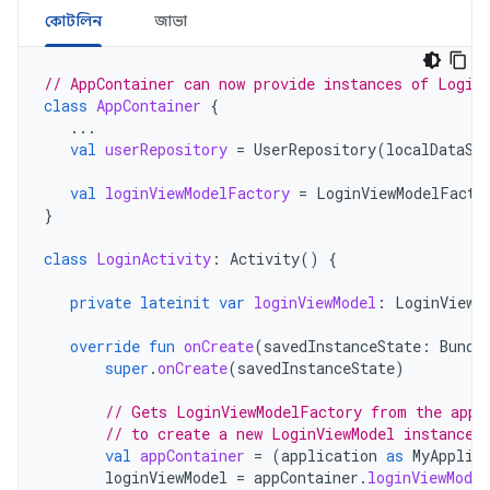
কোটলিন
জাভা
// AppContainer can now provide instances of Login
class
AppContainer
{
...
val
userRepository
=
UserRepository
(
localDataSo
val
loginViewModelFactory
=
LoginViewModelFacto
}
class
LoginActivity
:
Activity
()
{
private
lateinit
var
loginViewModel
:
LoginViewM
override
fun
onCreate
(
savedInstanceState
:
Bundl
super
.
onCreate
(
savedInstanceState
)
// Gets LoginViewModelFactory from the appl
// to create a new LoginViewModel instance
val
appContainer
=
(
application
as
MyApplic
loginViewModel
=
appContainer
.
loginViewMode