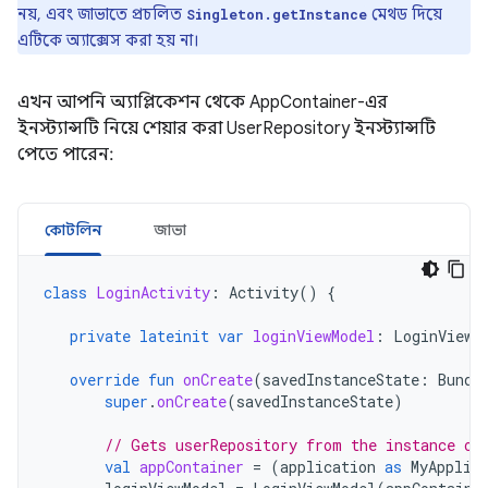
নয়, এবং জাভাতে প্রচলিত
মেথড দিয়ে
Singleton.getInstance
এটিকে অ্যাক্সেস করা হয় না।
এখন আপনি অ্যাপ্লিকেশন থেকে AppContainer-এর
ইনস্ট্যান্সটি নিয়ে শেয়ার করা UserRepository ইনস্ট্যান্সটি
পেতে পারেন:
কোটলিন
জাভা
class
LoginActivity
:
Activity
()
{
private
lateinit
var
loginViewModel
:
LoginViewM
override
fun
onCreate
(
savedInstanceState
:
Bundl
super
.
onCreate
(
savedInstanceState
)
// Gets userRepository from the instance of
val
appContainer
=
(
application
as
MyApplic