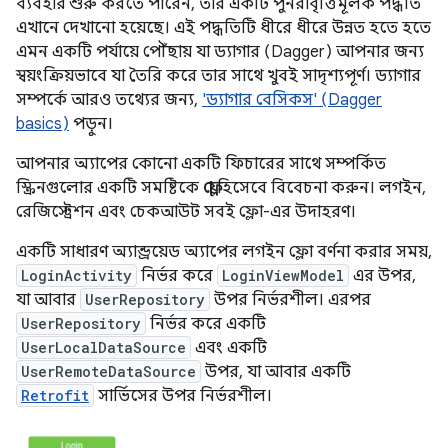
ব্যবহার শুরু করতে পারেন, তার একটি পুনরাবৃত্তিমূলক পদ্ধতি
এখানে দেখানো হয়েছে। এই পদ্ধতিটি ধীরে ধীরে উন্নত হতে হতে
এমন একটি পর্যায়ে পৌঁছায় যা ড্যাগার (Dagger) আপনার জন্য
স্বয়ংক্রিয়ভাবে যা তৈরি করে তার সাথে খুবই সাদৃশ্যপূর্ণ। ড্যাগার
সম্পর্কে আরও তথ্যের জন্য,
'ড্যাগার বেসিকস' (Dagger
basics)
পড়ুন।
আপনার অ্যাপের কোনো একটি ফিচারের সাথে সম্পর্কিত
স্ক্রিনগুলোর একটি সমষ্টিকে
ফ্লো
হিসেবে বিবেচনা করুন। লগইন,
রেজিস্ট্রেশন এবং চেকআউট সবই ফ্লো-এর উদাহরণ।
একটি সাধারণ অ্যান্ড্রয়েড অ্যাপের লগইন ফ্লো বর্ণনা করার সময়,
LoginActivity
নির্ভর করে
LoginViewModel
এর উপর,
যা আবার
UserRepository
উপর নির্ভরশীল। এরপর
UserRepository
নির্ভর করে একটি
UserLocalDataSource
এবং একটি
UserRemoteDataSource
উপর, যা আবার একটি
Retrofit
সার্ভিসের উপর নির্ভরশীল।