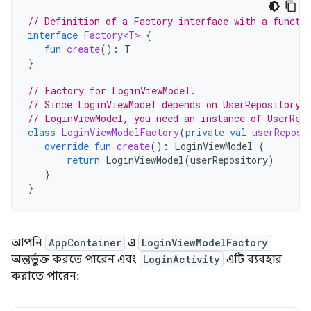
// Definition of a Factory interface with a functi
interface
Factory<T>
{
fun
create
():
T
}
// Factory for LoginViewModel.
// Since LoginViewModel depends on UserRepository,
// LoginViewModel, you need an instance of UserRep
class
LoginViewModelFactory
(
private
val
userReposi
override
fun
create
():
LoginViewModel
{
return
LoginViewModel
(
userRepository
)
}
}
আপনি
AppContainer
এ
LoginViewModelFactory
অন্তর্ভুক্ত করতে পারেন এবং
LoginActivity
এটি ব্যবহার
করাতে পারেন: