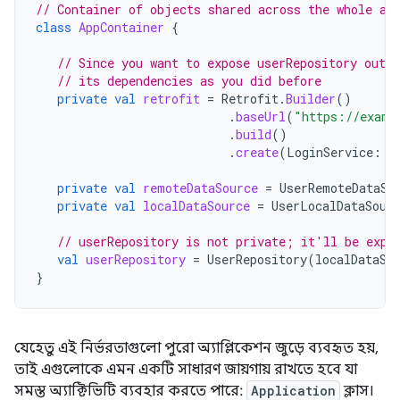
// Container of objects shared across the whole ap
class
AppContainer
{
// Since you want to expose userRepository out o
// its dependencies as you did before
private
val
retrofit
=
Retrofit
.
Builder
()
.
baseUrl
(
"https://examp
.
build
()
.
create
(
LoginService
::
c
private
val
remoteDataSource
=
UserRemoteDataSo
private
val
localDataSource
=
UserLocalDataSour
// userRepository is not private; it'll be expo
val
userRepository
=
UserRepository
(
localDataSo
}
যেহেতু এই নির্ভরতাগুলো পুরো অ্যাপ্লিকেশন জুড়ে ব্যবহৃত হয়,
তাই এগুলোকে এমন একটি সাধারণ জায়গায় রাখতে হবে যা
সমস্ত অ্যাক্টিভিটি ব্যবহার করতে পারে:
Application
ক্লাস।