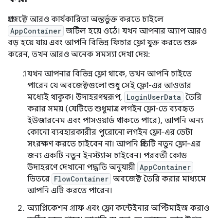
প্রজেক্টে আরও কার্যকারিতা অন্তর্ভুক্ত করতে চাইলে
AppContainer
জটিল হয়ে ওঠে। যখন আপনার অ্যাপ আরও
বড় হয়ে যায় এবং আপনি বিভিন্ন ফিচার ফ্লো যুক্ত করতে শুরু
করেন, তখন আরও অনেক সমস্যা দেখা দেয়:
যখন আপনার বিভিন্ন ফ্লো থাকে, তখন আপনি চাইতে
পারেন যে অবজেক্টগুলো শুধু সেই ফ্লো-এর আওতার
মধ্যেই থাকুক। উদাহরণস্বরূপ,
LoginUserData
তৈরি
করার সময় (যেটিতে শুধুমাত্র লগইন ফ্লো-তে ব্যবহৃত
ইউজারনেম এবং পাসওয়ার্ড থাকতে পারে), আপনি অন্য
কোনো ব্যবহারকারীর পুরোনো লগইন ফ্লো-এর ডেটা
সংরক্ষণ করতে চাইবেন না। আপনি প্রতিটি নতুন ফ্লো-এর
জন্য একটি নতুন ইনস্ট্যান্স চাইবেন। পরবর্তী কোড
উদাহরণে দেখানো পদ্ধতি অনুযায়ী
AppContainer
ভিতরে
FlowContainer
অবজেক্ট তৈরি করার মাধ্যমে
আপনি এটি করতে পারেন।
অ্যাপ্লিকেশন গ্রাফ এবং ফ্লো কন্টেইনার অপ্টিমাইজ করাও