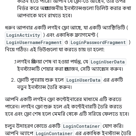
কঠিন হতে পারে। আপনি যে ফ্লো-তে আছেন, তার উপর
নির্ভর করে অপ্রয়োজনীয় ইনস্ট্যান্সগুলো ডিলিট করার কথা
আপনাকে মনে রাখতে হবে।
ধরুন আপনার একটি লগইন ফ্লো আছে, যা একটি অ্যাক্টিভিটি (
LoginActivity
) এবং একাধিক ফ্র্যাগমেন্ট (
LoginUsernameFragment
ও
LoginPasswordFragment
)
নিয়ে গঠিত। এই ভিউগুলো যা করতে চায় তা হলো:
লগইন প্রক্রিয়া শেষ না হওয়া পর্যন্ত, যে
LoginUserData
ইনস্ট্যান্সটি শেয়ার করা প্রয়োজন, সেটি অ্যাক্সেস করুন।
ফ্লোটি পুনরায় শুরু হলে
LoginUserData
এর একটি
নতুন ইনস্ট্যান্স তৈরি করুন।
আপনি একটি লগইন ফ্লো কন্টেইনারের মাধ্যমে এটি করতে
পারেন। লগইন ফ্লো শুরু হলে এই কন্টেইনারটি তৈরি করতে
হবে এবং ফ্লো শেষ হলে মেমরি থেকে এটি সরিয়ে ফেলতে হবে।
চলুন উদাহরণ কোডে একটি
LoginContainer
যোগ করি।
আপনি অ্যাপে
LoginContainer
এর একাধিক ইনস্ট্যান্স তৈরি