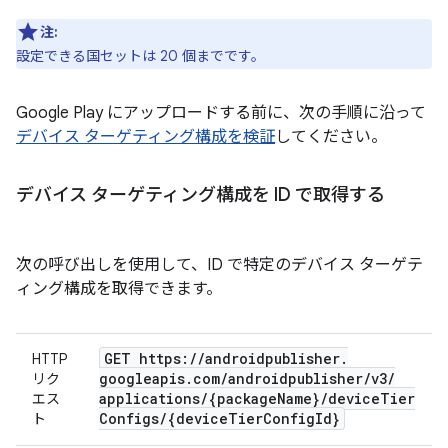
注:
設定できる国セットは 20 個までです。
Google Play にアップロードする前に、次の手順に沿って
デバイス ターゲティング構成を検証
してください。
デバイス ターゲティング構成を ID で取得する
次の呼び出しを使用して、ID で特定のデバイス ターゲテ
ィング構成を取得できます。
GET https:
/
/
androidpublisher
.
HTTP
googleapis
.
com
/
androidpublisher
/
v3
/
リク
applications
/
{package
Name}
/
device
Tier
エス
Configs
/
{device
Tier
Config
Id}
ト