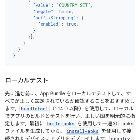
"value"
:
"COUNTRY_SET"
,
"negate"
:
false
,
"suffixStripping"
:
{
"enabled"
:
true
,
}
}],
}
}
}
ローカルテスト
先に進む前に、App Bundle をローカルでテストして、す
べてが正しく設定されているか確認することをおすすめし
ます。
bundletool
（1.14.0 以降）を使用して、ローカル
でアプリのビルドとテストを行い、正しい国を明示的に指
定します。最初に
build-apks
を使用して一連の
.apks
ファイルを生成してから、
install-apks
を使用して接
続されたデバイスにアプリをデプロイします。
country-