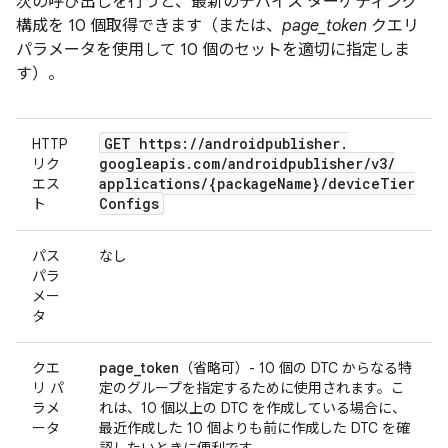
次の呼び出しを行うと、最新のデバイス ターゲティング
構成を 10 個取得できます（または、
page_token
クエリ
パラメータを使用して 10 個のセットを適切に指定しま
す）。
GET https:
/
/
androidpublisher
.
HTTP
googleapis
.
com
/
androidpublisher
/
v3
/
リク
applications
/
{package
Name}
/
device
Tier
エス
Configs
ト
パス
なし
パラ
メー
タ
クエ
page_token
（省略可）- 10 個の DTC からなる特
リ パ
定のグループを指定するために使用されます。こ
ラメ
れは、10 個以上の DTC を作成している場合に、
ータ
最近作成した 10 個よりも前に作成した DTC を確