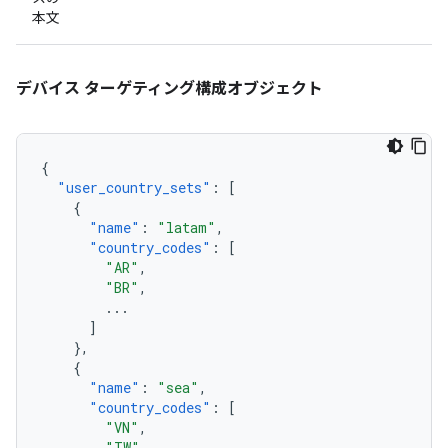
本文
デバイス ターゲティング構成オブジェクト
{
"user_country_sets"
:
[
{
"name"
:
"latam"
,
"country_codes"
:
[
"AR"
,
"BR"
,
...
]
},
{
"name"
:
"sea"
,
"country_codes"
:
[
"VN"
,
"TW"
,