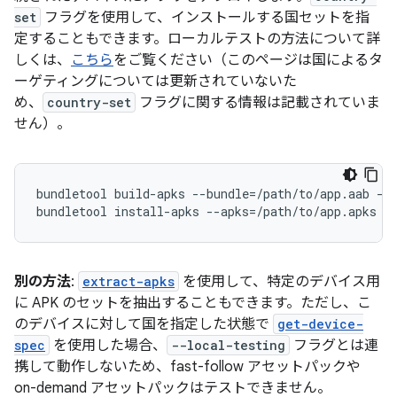
set
フラグを使用して、インストールする国セットを指
定することもできます。ローカルテストの方法について詳
しくは、
こちら
をご覧ください（このページは国によるタ
ーゲティングについては更新されていないた
め、
country-set
フラグに関する情報は記載されていま
せん）。
bundletool build-apks --bundle=/path/to/app.aab --o
別の方法
:
extract-apks
を使用して、特定のデバイス用
に APK のセットを抽出することもできます。ただし、こ
のデバイスに対して国を指定した状態で
get-device-
spec
を使用した場合、
--local-testing
フラグとは連
携して動作しないため、fast-follow アセットパックや
on-demand アセットパックはテストできません。