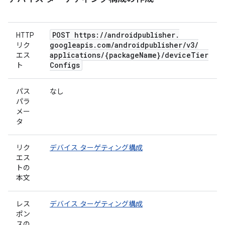
POST https:
/
/
androidpublisher
.
HTTP
googleapis
.
com
/
androidpublisher
/
v3
/
リク
applications
/
{package
Name}
/
device
Tier
エス
Configs
ト
パス
なし
パラ
メー
タ
リク
デバイス ターゲティング構成
エス
トの
本文
レス
デバイス ターゲティング構成
ポン
スの