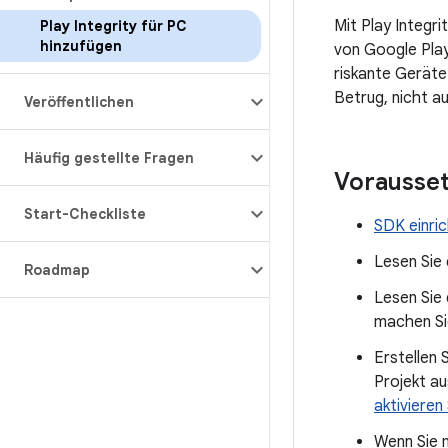
Mit Play Integr
Play Integrity für PC
hinzufügen
von Google Pla
riskante Gerät
Betrug, nicht au
Veröffentlichen
Häufig gestellte Fragen
Vorausse
Start-Checkliste
SDK einri
Lesen Sie
Roadmap
Lesen Sie
machen Sie
Erstellen 
Projekt au
aktivieren
Wenn Sie m