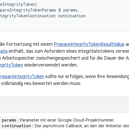
eIntegrityToken
(
pareIntegrityTokenParams
&
params
,
tegrityTokenContinuation
continuation
 die Fortsetzung mit einem
PrepareIntegrityTokenResultValue
au
ata
enthält, das zum Anfordern eines Integritätstokens verwe
m Arbeitsspeicher zwischengespeichert und für die Dauer der 
egrityToken
wiederverwendet werden.
repareIntegrityToken
sollte nur erfolgen, wenn Ihre Anwendung
il vollständig neu bewertet werden muss.
params
: Parameter mit einer Google Cloud-Projektnummer.
continuation
: Der asynchrone Callback, an den der Anbieter de