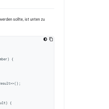
erden sollte, ist unten zu
mber
)
{
Result
>>
();
ult
)
{