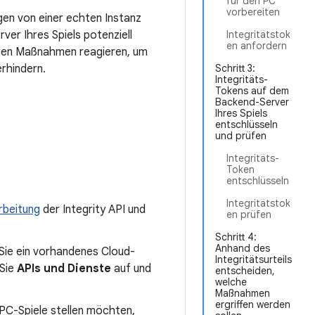
für den PC
vorbereiten
agen von einer echten Instanz
r Ihres Spiels potenziell
Integritätstok
en anfordern
nden Maßnahmen reagieren, um
erhindern.
Schritt 3:
Integritäts-
Tokens auf dem
Backend-Server
Ihres Spiels
entschlüsseln
und prüfen
Integritäts-
Token
entschlüsseln
Integritätstok
rbeitung
der Integrity API und
en prüfen
Schritt 4:
Anhand des
Sie ein vorhandenes Cloud-
Integritätsurteils
 Sie
APIs und Dienste
auf und
entscheiden,
welche
Maßnahmen
ergriffen werden
 PC-Spiele stellen möchten,