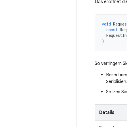
Das eröffnet die
void
Reques
const
Req
RequestIn
)
So verringern Si
Berechnen
Serialisie
Setzen Si
Details