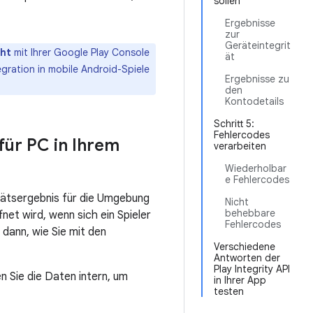
sollen
Ergebnisse
zur
Geräteintegrit
cht
mit Ihrer Google Play Console
ät
tegration in mobile Android-Spiele
Ergebnisse zu
den
Kontodetails
Schritt 5:
Fehlercodes
 für PC in Ihrem
verarbeiten
Wiederholbar
e Fehlercodes
ritätsergebnis für die Umgebung
Nicht
behebbare
fnet wird, wenn sich ein Spieler
Fehlercodes
 dann, wie Sie mit den
Verschiedene
Antworten der
Play Integrity API
 Sie die Daten intern, um
in Ihrer App
testen