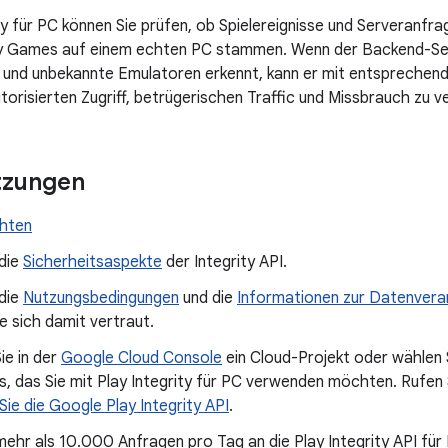
ity für PC können Sie prüfen, ob Spielereignisse und Serveranfr
y Games auf einem echten PC stammen. Wenn der Backend-Serve
e und unbekannte Emulatoren erkennt, kann er mit entspreche
torisierten Zugriff, betrügerischen Traffic und Missbrauch zu v
tzungen
chten
 die
Sicherheitsaspekte
der Integrity API.
 die
Nutzungsbedingungen
und die
Informationen zur Datenvera
 sich damit vertraut.
Sie in der
Google Cloud Console
ein Cloud-Projekt oder wählen 
s, das Sie mit Play Integrity für PC verwenden möchten. Rufen
 Sie die Google Play Integrity API
.
ehr als 10.000 Anfragen pro Tag an die Play Integrity API für