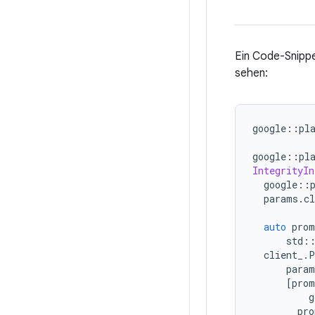
Ein Code-Snippe
sehen:
google
::
pl
google
::
pl
IntegrityI
google
::
params
.
c
auto
prom
std
:
client_
.
P
param
[
prom
g
pro