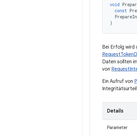
void
Prepar
const
Pre
PrepareIn
)
Bei Erfolg wird
RequestTokenD
Daten sollten i
von
RequestInt
Ein Aufruf von
P
Integritätsurte
Details
Parameter