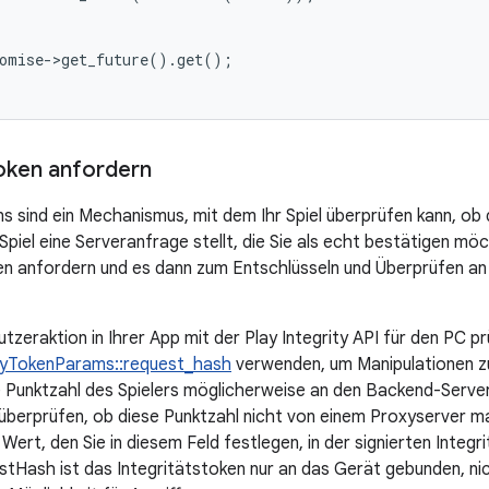
omise
-
>
get_future
().
get
();
token anfordern
ns sind ein Mechanismus, mit dem Ihr Spiel überprüfen kann, ob
piel eine Serveranfrage stellt, die Sie als echt bestätigen möc
en anfordern und es dann zum Entschlüsseln und Überprüfen a
tzeraktion in Ihrer App mit der Play Integrity API für den PC p
tyTokenParams::request_hash
verwenden, um Manipulationen zu
 Punktzahl des Spielers möglicherweise an den Backend-Server 
berprüfen, ob diese Punktzahl nicht von einem Proxyserver man
Wert, den Sie in diesem Feld festlegen, in der signierten Inte
tHash ist das Integritätstoken nur an das Gerät gebunden, nic