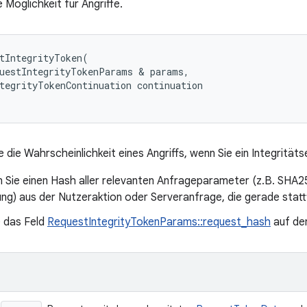
 Möglichkeit für Angriffe.
tIntegrityToken
(
uestIntegrityTokenParams
&
params
,
tegrityTokenContinuation
continuation
e die Wahrscheinlichkeit eines Angriffs, wenn Sie ein Integrität
 Sie einen Hash aller relevanten Anfrageparameter (z.B. SHA25
rung) aus der Nutzeraktion oder Serveranfrage, die gerade statt
e das Feld
RequestIntegrityTokenParams::request_hash
auf de