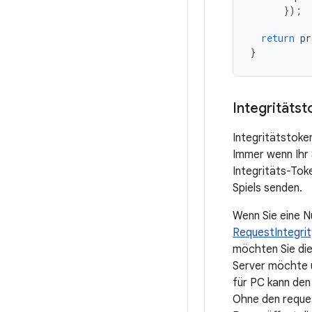
});
return
pr
}
Integritäts
Integritätstoke
Immer wenn Ihr S
Integritäts-Tok
Spiels senden.
Wenn Sie eine Nu
RequestIntegri
möchten Sie die
Server möchte ü
für PC kann den 
Ohne den reques