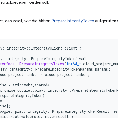
zurückgegeben werden soll.
t, das zeigt, wie die Aktion
PrepareIntegrityToken
aufgerufen w
ay
::
integrity
::
IntegrityClient
client_
;
ay
::
integrity
::
PrepareIntegrityTokenResult
nterface::PrepareIntegrityToken
(
int64_t
cloud_project_nu
play
::
integrity
::
PrepareIntegrityTokenParams
params
;
loud_project_number
=
cloud_project_number
;
ise
=
std
::
make_shared
:
promise<google
::
play
::
integrity
::
PrepareIntegrityToken
repareIntegrityToken
(
s
,
ise
](
oogle
::
play
::
integrity
::
PrepareIntegrityTokenResult
res
mise
-
>
set_value
(
std
::
move
(
result
));