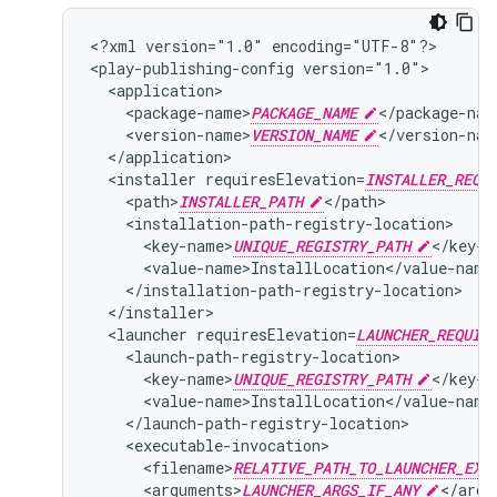
<?xml
version="1.0"
encoding="UTF-8"?>

<play-publishing-config
<package-name>
PACKAGE_NAME
<version-name>
VERSION_NAME
<installer
requiresElevation=
INSTALLER_REQU
<path>
INSTALLER_PATH
<key-name>
UNIQUE_REGISTRY_PATH
<launcher
requiresElevation=
LAUNCHER_REQUIR
<key-name>
UNIQUE_REGISTRY_PATH
<filename>
RELATIVE_PATH_TO_LAUNCHER_EXE
<arguments>
LAUNCHER_ARGS_IF_ANY