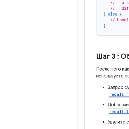
//   a s
//   dif
}
else
{
// Handl
}
Шаг 3
: О
После того как
используйте
с
Запрос с
recall.r
Добавляй
recall.l
Удалите 