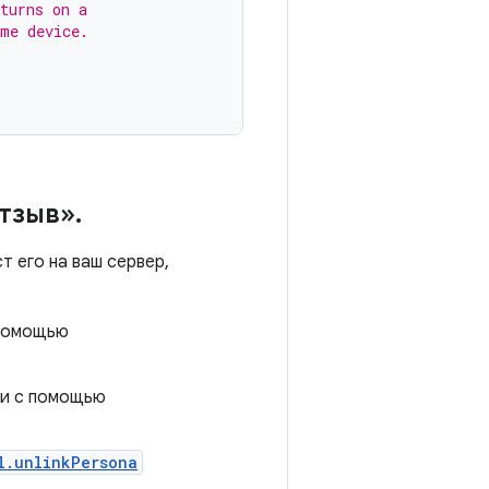
turns on a
ame device.
Отзыв»
.
т его на ваш сервер,
 помощью
си с помощью
l.unlinkPersona