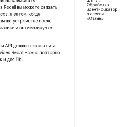
ая использовать
Шаг 3 :
Обработка
s Recall вы можете связать
идентификатор
ces, а затем, когда
а сессии
«Отзыв».
том же устройстве после
 запись и оптимизируете
эти API должны показаться
vices Recall можно повторно
к и для ПК.