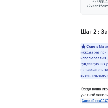
<?/Appli
Шаг 2
: З
Совет:
Мы ре
каждый раз при 
использоваться 
существующих ус
пользователь пе
время, переключ
Когда ваша иг
учетной записи
GamesRecallC