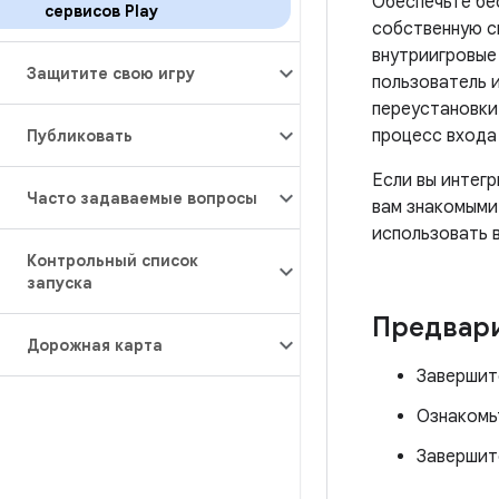
Обеспечьте бе
сервисов Play
собственную си
внутриигровые 
Защитите свою игру
пользователь и
переустановки
процесс входа 
Публиковать
Если вы интег
Часто задаваемые вопросы
вам знакомыми
использовать в
Контрольный список
запуска
Предвари
Дорожная карта
Заверши
Ознакомь
Заверши