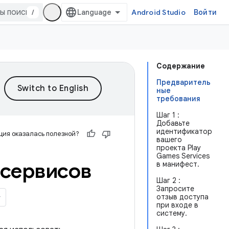
/
Android Studio
Войти
Содержание
Предваритель
ные
требования
Шаг 1 :
Добавьте
идентификатор
ия оказалась полезной?
вашего
проекта Play
Games Services
 сервисов
в манифест.
Шаг 2 :
Запросите
отзыв доступа
при входе в
систему.