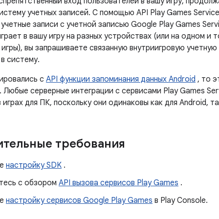
спрепятственный вход пользователей в вашу игру, продолж
стему учетных записей. С помощью API Play Games Service
учетные записи с учетной записью Google Play Games Servi
грает в вашу игру на разных устройствах (или на одном и 
 игры), вы запрашиваете связанную внутриигровую учетную
в систему.
рировались с
API функции запоминания данных Android
, то 
. Любые серверные интеграции с сервисами Play Games Ser
 играх для ПК, поскольку они одинаковы как для Android, та
тельные требования
те
настройку SDK
.
тесь с обзором
API вызова сервисов Play Games
.
те
настройку сервисов Google Play Games
в Play Console.