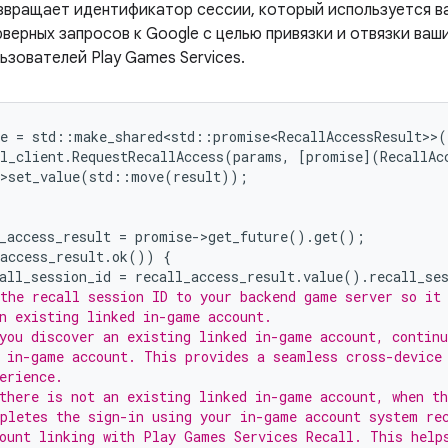
звращает идентификатор сессии, который используется в
верных запросов к Google с целью привязки и отвязки ваш
ьзователей Play Games Services.
e
=
std
::
make_shared<std
::
promise<RecallAccessResult>
>
(
l_client
.
RequestRecallAccess
(
params
,
[
promise
](
RecallAc
>
set_value
(
std
::
move
(
result
));
_access_result
=
promise
-
>
get_future
().
get
();
access_result
.
ok
())
{
all_session_id
=
recall_access_result
.
value
().
recall_se
the recall session ID to your backend game server so it
n existing linked in-game account.
you discover an existing linked in-game account, continu
 in-game account. This provides a seamless cross-device
erience.
there is not an existing linked in-game account, when th
pletes the sign-in using your in-game account system re
ount linking with Play Games Services Recall. This help