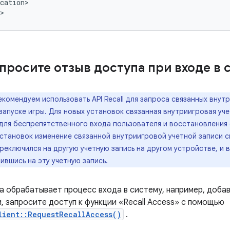
cation>

апросите отзыв доступа при входе в 
комендуем использовать API Recall для запроса связанных внут
запуске игры. Для новых установок связанная внутриигровая уч
для беспрепятственного входа пользователя и восстановления 
тановок изменение связанной внутриигровой учетной записи си
реключился на другую учетную запись на другом устройстве, и 
ившись на эту учетную запись.
ра обрабатывает процесс входа в систему, например, доба
, запросите доступ к функции «Recall Access» с помощью
lient::RequestRecallAccess()
.