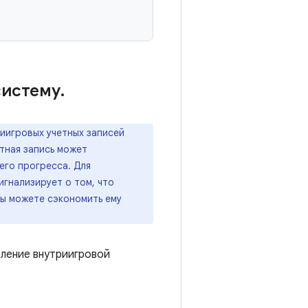
систему
.
риигровых учетных записей
етная запись может
его прогресса. Для
гнализирует о том, что
вы можете сэкономить ему
вление внутриигровой