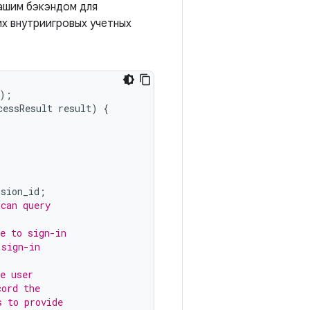
ашим бэкэндом для
их внутриигровых учетных
);
cessResult
result
)
{
ssion_id
;
 can query
e to sign-in
 sign-in
e user
cord the
s to provide