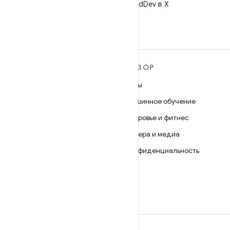
Читайте @AndroidDev в X
ПОДРОБНЕЕ ОБ ОС
ОБЗОР
ANDROID
Игры
Android
Машинное обучение
Android for Enterprise
Здоровье и фитнес
Безопасность
Камера и медиа
Исходный код
Конфиденциальность
Новости
5G
Блог
Подкасты