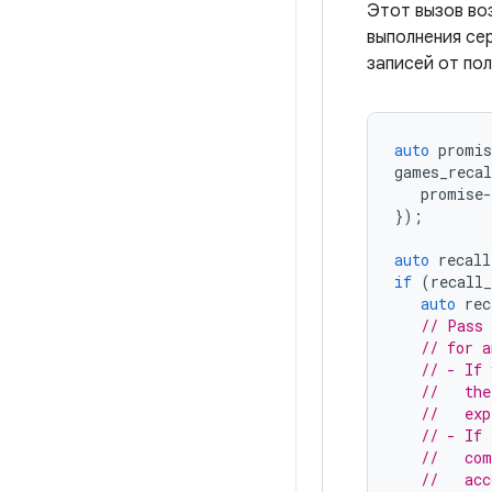
Этот вызов во
выполнения сер
записей от пол
auto
promis
games_recal
promise
-
});
auto
recall
if
(
recall_
auto
rec
// Pass 
// for a
// - If 
//   the
//   exp
// - If 
//   com
//   acc