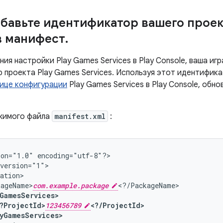
обавьте идентификатор вашего проек
 в манифест
.
ия настройки Play Games Services в Play Console, ваша игр
 проекта Play Games Services. Используя этот идентифик
ице конфигурации
Play Games Services в Play Console, обн
жимого файла
manifest.xml
:
ion="1.0"
encoding="utf-8"?>

kageName>
com.example.package
?ProjectId>
123456789
ayGamesServices>