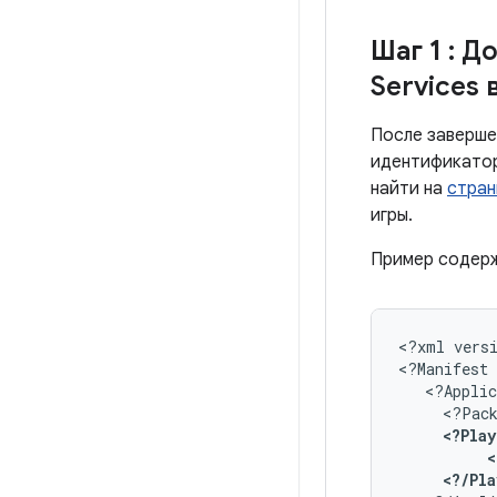
Шаг 1
: Д
Services
После завершен
идентификатор
найти на
стран
игры.
Пример содер
<?xml
vers
<?Manifest
<?Pac
<
<?/Pl