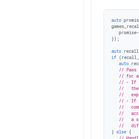
auto
promis
games_recal
promise
-
});
auto
recall
if
(
recall_
auto
rec
// Pass 
// for a
// - If 
//   the
//   exp
// - If 
//   com
//   acc
//   a s
//   dif
}
else
{
// Handl