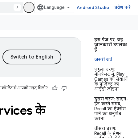
/
Android Studio
प्रवेश करें
इस पेज पर, यह
जानकारी उपलब्ध
है
ज़रूरी शर्तें
पहला चरण:
मेनिफ़ेस्ट में, Play
Games की सेवाओं
के प्रोजेक्ट का
स कॉन्टेंट से आपको मदद मिली?
आईडी जोड़ना
दूसरा चरण: साइन-
इन करते समय,
rvices के
Recall का ऐक्सेस
पाने का अनुरोध
करना
तीसरा चरण:
Recall के सेशन