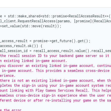
e
=
std
::
make_shared<std
::
promise<RecallAccessResult>
>
(
l_client
.
RequestRecallAccess
(
params
,
[
promise
](
RecallAc
>
set_value
(
std
::
move
(
result
));
_access_result
=
promise
-
>
get_future
().
get
();
access_result
.
ok
())
{
all_session_id
=
recall_access_result
.
value
().
recall_se
the recall session ID to your backend game server so it
n existing linked in-game account.
you discover an existing linked in-game account, continu
 in-game account. This provides a seamless cross-device
erience.
there is not an existing linked in-game account, when th
pletes the sign-in using your in-game account system re
ount linking with Play Games Services Recall. This help
eamless cross-device sign-in experience when the user re
ferent device or after re-installing your game on the s
e the error