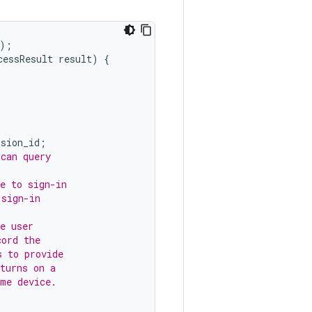
);
cessResult
result
)
{
ssion_id
;
 can query
e to sign-in
 sign-in
e user
cord the
s to provide
turns on a
ame device.