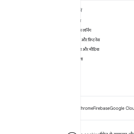
ANDROID के बारे में ज़्यादा
खोजें
जानें
गेमिंग
Android
मशीन लर्निंग
Android for Enterprise
सेहत और फ़िटनेस
सुरक्षा
कैमरा और मीडिया
सोर्स
निजता
समाचार
5G
ब्लॉग
पॉडकास्ट
Android
Chrome
Firebase
Google Clou