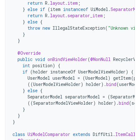
return
R
.
layout
.
item
;
}
else
if
(
item
instanceof
UiModel
.
SeparatorMo
return
R
.
layout
.
separator_item
;
}
else
{
throw
new
IllegalStateException
(
"Unknown vie
}
}
@Override
public
void
onBindViewHolder
(
@NonNull
RecyclerVi
int
position
)
{
if
(
holder
instanceOf
UserModelViewHolder
)
{
UserModel
userModel
=
(
UserModel
)
getItem
(
po
((
UserModelViewHolder
)
holder
).
bind
(
userMode
}
else
{
SeparatorModel
separatorModel
=
(
SeparatorMo
((
SeparatorModelViewHolder
)
holder
).
bind
(
sep
}
}
}
class
UiModelComparator
extends
DiffUtil
.
ItemCallb