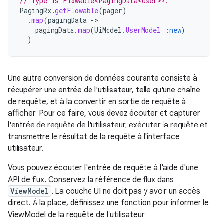
// Type is Flowable<PagingData<User>>.
PagingRx
.
getFlowable
(
pager
)
.
map
(
pagingData
->
pagingData
.
map
(
UiModel
.
UserModel
::
new
)
)
Une autre conversion de données courante consiste à
récupérer une entrée de l'utilisateur, telle qu'une chaîne
de requête, et à la convertir en sortie de requête à
afficher. Pour ce faire, vous devez écouter et capturer
l'entrée de requête de l'utilisateur, exécuter la requête et
transmettre le résultat de la requête à l'interface
utilisateur.
Vous pouvez écouter l'entrée de requête à l'aide d'une
API de flux. Conservez la référence de flux dans
ViewModel
. La couche UI ne doit pas y avoir un accès
direct. À la place, définissez une fonction pour informer le
ViewModel de la requête de l'utilisateur.