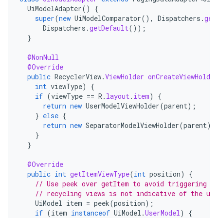
UiModelAdapter
()
{
super
(
new
UiModelComparator
(),
Dispatchers
.
get
Dispatchers
.
getDefault
());
}
@NonNull
@Override
public
RecyclerView
.
ViewHolder
onCreateViewHolder
int
viewType
)
{
if
(
viewType
==
R
.
layout
.
item
)
{
return
new
UserModelViewHolder
(
parent
);
}
else
{
return
new
SeparatorModelViewHolder
(
parent
);
}
}
@Override
public
int
getItemViewType
(
int
position
)
{
// Use peek over getItem to avoid triggering p
// recycling views is not indicative of the us
UiModel
item
=
peek
(
position
);
if
(
item
instanceof
UiModel
.
UserModel
)
{