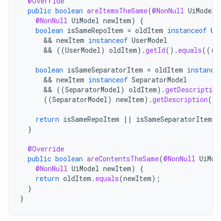
@Override
public
boolean
areItemsTheSame
(
@NonNull
UiModel
@NonNull
UiModel
newItem
)
{
boolean
isSameRepoItem
=
oldItem
instanceof
Us
&&
newItem
instanceof
UserModel
&&
((
UserModel
)
oldItem
).
getId
().
equals
(((
U
boolean
isSameSeparatorItem
=
oldItem
instance
&&
newItem
instanceof
SeparatorModel
&&
((
SeparatorModel
)
oldItem
).
getDescription
((
SeparatorModel
)
newItem
).
getDescription
())
return
isSameRepoItem
||
isSameSeparatorItem
;
}
@Override
public
boolean
areContentsTheSame
(
@NonNull
UiMod
@NonNull
UiModel
newItem
)
{
return
oldItem
.
equals
(
newItem
);
}
}