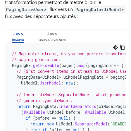
transformation permettant de mettre à jour le
PagingData<User>
flux vers un
PagingData<UiModel>
flux avec des séparateurs ajoutés :
Java
Java
// Map outer stream, so you can perform transforma
// paging generation.
PagingRx
.
getFlowable
(
pager
).
map
(
pagingData
-
>
{
// First convert items in stream to UiModel.User
PagingData<UiModel>
uiModelPagingData
=
pagingDa
UiModel
.
UserModel
::
new
);
// Insert UiModel.SeparatorModel, which produces
// generic type UiModel.
return
PagingData
.
insertSeparators
(
uiModelPaging
(
@Nullable
UiModel
before
,
@Nullable
UiModel
a
if
(
before
==
null
)
{
return
new
UiModel
.
SeparatorModel
(
"HEADER"
}
else
if
(
after
==
null
)
{