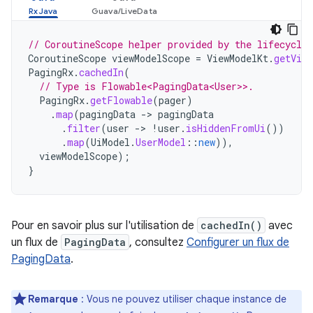
// CoroutineScope helper provided by the lifecycle
CoroutineScope
viewModelScope
=
ViewModelKt
.
getView
PagingRx
.
cachedIn
(
// Type is Flowable<PagingData<User>>.
PagingRx
.
getFlowable
(
pager
)
.
map
(
pagingData
->
pagingData
.
filter
(
user
->
!
user
.
isHiddenFromUi
())
.
map
(
UiModel
.
UserModel
::
new
)),
viewModelScope
);
}
Pour en savoir plus sur l'utilisation de
cachedIn()
avec
un flux de
PagingData
, consultez
Configurer un flux de
PagingData
.
Remarque
:
Vous ne pouvez utiliser chaque instance de