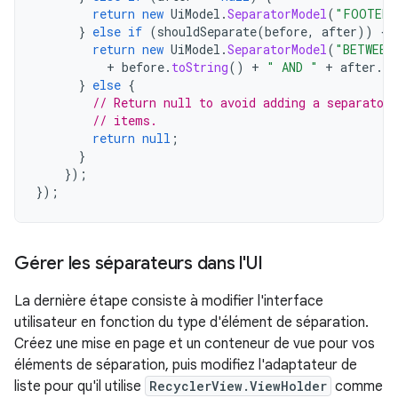
return
new
UiModel
.
SeparatorModel
(
"FOOTER"
}
else
if
(
shouldSeparate
(
before
,
after
))
{
return
new
UiModel
.
SeparatorModel
(
"BETWEEN
+
before
.
toString
()
+
" AND "
+
after
.
to
}
else
{
// Return null to avoid adding a separator 
// items.
return
null
;
}
});
});
Gérer les séparateurs dans l'UI
La dernière étape consiste à modifier l'interface
utilisateur en fonction du type d'élément de séparation.
Créez une mise en page et un conteneur de vue pour vos
éléments de séparation, puis modifiez l'adaptateur de
liste pour qu'il utilise
RecyclerView.ViewHolder
comme