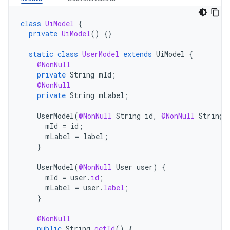
class
UiModel
{
private
UiModel
()
{}
static
class
UserModel
extends
UiModel
{
@NonNull
private
String
mId
;
@NonNull
private
String
mLabel
;
UserModel
(
@NonNull
String
id
,
@NonNull
String
mId
=
id
;
mLabel
=
label
;
}
UserModel
(
@NonNull
User
user
)
{
mId
=
user
.
id
;
mLabel
=
user
.
label
;
}
@NonNull
public
String
getId
()
{