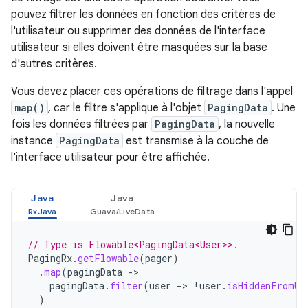
pouvez filtrer les données en fonction des critères de
l'utilisateur ou supprimer des données de l'interface
utilisateur si elles doivent être masquées sur la base
d'autres critères.
Vous devez placer ces opérations de filtrage dans l'appel
map()
, car le filtre s'applique à l'objet
PagingData
. Une
fois les données filtrées par
PagingData
, la nouvelle
instance
PagingData
est transmise à la couche de
l'interface utilisateur pour être affichée.
Java
Java
// Type is Flowable<PagingData<User>>.
PagingRx
.
getFlowable
(
pager
)
.
map
(
pagingData
->
pagingData
.
filter
(
user
->
!
user
.
isHiddenFromUi
)