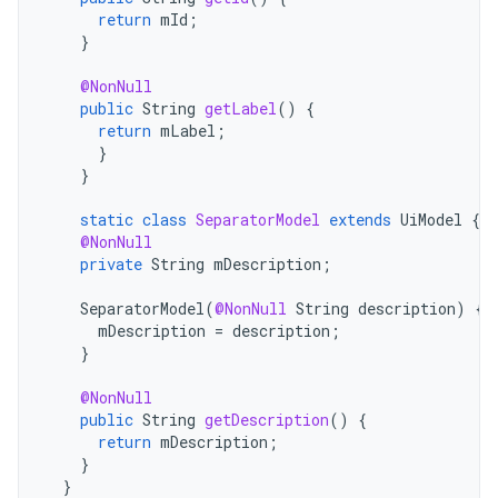
return
mId
;
}
@NonNull
public
String
getLabel
()
{
return
mLabel
;
}
}
static
class
SeparatorModel
extends
UiModel
{
@NonNull
private
String
mDescription
;
SeparatorModel
(
@NonNull
String
description
)
{
mDescription
=
description
;
}
@NonNull
public
String
getDescription
()
{
return
mDescription
;
}
}