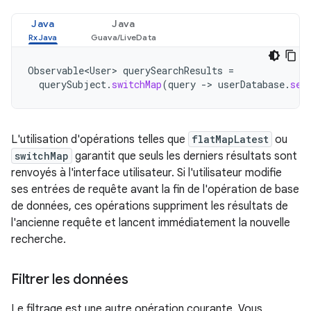
Java
Java
Observable<User>
querySearchResults
=
querySubject
.
switchMap
(
query
->
userDatabase
.
sea
L'utilisation d'opérations telles que
flatMapLatest
ou
switchMap
garantit que seuls les derniers résultats sont
renvoyés à l'interface utilisateur. Si l'utilisateur modifie
ses entrées de requête avant la fin de l'opération de base
de données, ces opérations suppriment les résultats de
l'ancienne requête et lancent immédiatement la nouvelle
recherche.
Filtrer les données
Le filtrage est une autre opération courante. Vous