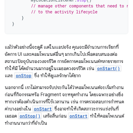
// manage other components that need to re
// to the activity lifecycle
}
}
แม้ว่าตัวอย่างนี้จะดูดี แต่ในแอปจริง คุณจะมีจำนวนการเรียกที่
จัดการ UI และคอมโพเนนต์อื่นๆ มากเกินไปเพื่อตอบสนองต่อ
สถานะปัจจุบันของวงจรชีวิต การจัดการคอมโพเนนต์หลายรายการ
ทำให้มี โค้ดจำนวนมากอยู่ในเมธอดวงจรชีวิต เช่น
onStart()
และ
onStop
ซึ่ง ทำให้ดูแลรักษาได้ยาก
นอกจากนี้ เราไม่สามารถรับประกันได้ว่าคอมโพเนนต์จะเริ่มทำงาน
ก่อนที่กิจกรรมหรือ Fragment จะหยุดทำงาน โดยเฉพาะอย่างยิ่ง
หากเราต้องดำเนินการที่ใช้เวลานาน เช่น การตรวจสอบการกำหนด
ค่าบางอย่างใน
onStart
ซึ่งอาจทำให้เกิดสภาวะการแข่งขันที่
เมธอด
onStop()
เสร็จสิ้นก่อน
onStart
ทำให้คอมโพเนนต์
ทำงานนานกว่าที่จำเป็น