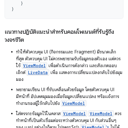
}
}
แนวทางปฏิบัติแนะนำสำหรับคอมโพเนนต์ที่รับรู้ถึง
วงจรชีวิต
ทำให้ตัวควบคุม UI (กิจกรรมและ Fragment) มีขนาดเล็ก
ที่สุด ตัวควบคุม UI ไม่ควรพยายามรับข้อมูลของตัวเอง แต่ควร
ใช้
ViewModel
เพื่อดำเนินการดังกล่าว และสังเกตออบ
เจ็กต์
LiveData
เพื่อ แสดงการเปลี่ยนแปลงกลับไปยังมุม
มอง
พยายามเขียน UI ที่ขับเคลื่อนด้วยข้อมูล โดยตัวควบคุม UI
มีหน้าที่ อัปเดตมุมมองเมื่อข้อมูลเปลี่ยนแปลง หรือแจ้งการ
ทำงานของผู้ใช้กลับไปยัง
ViewModel
ใส่ตรรกะข้อมูลไว้ในคลาส
ViewModel
ViewModel
ควร
ทำหน้าที่เป็นตัวเชื่อมต่อระหว่างตัวควบคุม UI กับส่วนอื่นๆ
ของ แอป อย่างไรก็ตาม โปรดระวังว่า
ViewModel
's
ไม่ได้