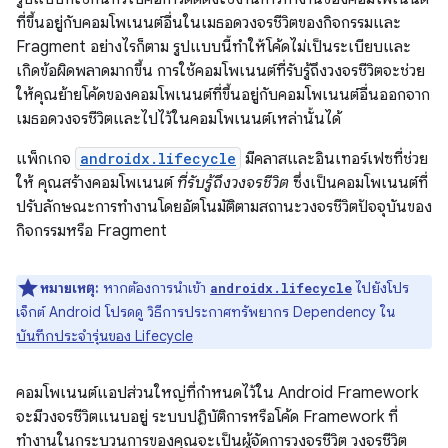
ที่ขึ้นอยู่กับคอมโพเนนต์อื่นในเมธอดวงจรชีวิตของกิจกรรมและ
Fragment อย่างไรก็ตาม รูปแบบนี้ทำให้โค้ดไม่เป็นระเบียบและ
เกิดข้อผิดพลาดมากขึ้น การใช้คอมโพเนนต์ที่รับรู้ถึงวงจรชีวิตจะช่วย
ให้คุณย้ายโค้ดของคอมโพเนนต์ที่ขึ้นอยู่กับคอมโพเนนต์อื่นออกจาก
เมธอดวงจรชีวิตและไปไว้ในคอมโพเนนต์เหล่านั้นได้
แพ็กเกจ
androidx.lifecycle
มีคลาสและอินเทอร์เฟซที่ช่วย
ให้ คุณสร้างคอมโพเนนต์
ที่รับรู้ถึงวงจรชีวิต
ซึ่งเป็นคอมโพเนนต์ที่
ปรับลักษณะการทำงานโดยอัตโนมัติตามสถานะวงจรชีวิตปัจจุบันของ
กิจกรรมหรือ Fragment
หมายเหตุ:
หากต้องการนำเข้า
ไปยังโปร
androidx.lifecycle
เจ็กต์ Android โปรดดู วิธีการประกาศทรัพยากร Dependency ใน
บันทึกประจำรุ่นของ Lifecycle
คอมโพเนนต์แอปส่วนใหญ่ที่กำหนดไว้ใน Android Framework
จะมีวงจรชีวิตแนบอยู่ ระบบปฏิบัติการหรือโค้ด Framework ที่
ทำงานในกระบวนการของคุณจะเป็นผู้จัดการวงจรชีวิต วงจรชีวิต