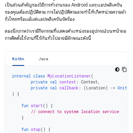
เป็นส่วนสำคัญของวิธีการทำงานของ Android และแอปพลิเคชัน
ของคุณต้องปฏิบัติตาม การไม่ปฏิบัติตามอาจทำให้เกิดหน่วยความจำ
รั่วไหลหรือแม้แต่แอปพลิเคชันขัดข้อง
ลองนึกภาพว่าเรามีกิจกรรมที่แสดงตำแหน่งของอุปกรณ์บนหน้าจอ
การติดตั้งใช้งานที่ใช้กันทั่วไปอาจมีลักษณะดังนี้
Kotlin
Java
internal
class
MyLocationListener
(
private
val
context
:
Context
,
private
val
callback
:
(
Location
)
-
>
Unit
)
{
fun
start
()
{
// connect to system location service
}
fun
stop
()
{