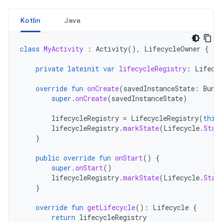
Kotlin
Java
class
MyActivity
:
Activity
(),
LifecycleOwner
{
private
lateinit
var
lifecycleRegistry
:
Lifecy
override
fun
onCreate
(
savedInstanceState
:
Bund
super
.
onCreate
(
savedInstanceState
)
lifecycleRegistry
=
LifecycleRegistry
(
this
lifecycleRegistry
.
markState
(
Lifecycle
.
Stat
}
public
override
fun
onStart
()
{
super
.
onStart
()
lifecycleRegistry
.
markState
(
Lifecycle
.
Stat
}
override
fun
getLifecycle
():
Lifecycle
{
return
lifecycleRegistry