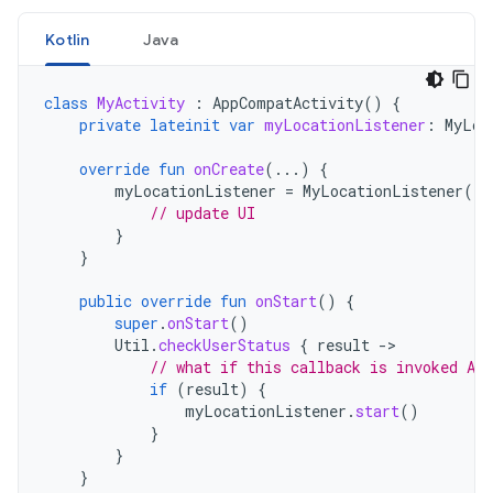
Kotlin
Java
class
MyActivity
:
AppCompatActivity
()
{
private
lateinit
var
myLocationListener
:
MyLoc
override
fun
onCreate
(...)
{
myLocationListener
=
MyLocationListener
(
th
// update UI
}
}
public
override
fun
onStart
()
{
super
.
onStart
()
Util
.
checkUserStatus
{
result
-
// what if this callback is invoked AF
if
(
result
)
{
myLocationListener
.
start
()
}
}
}