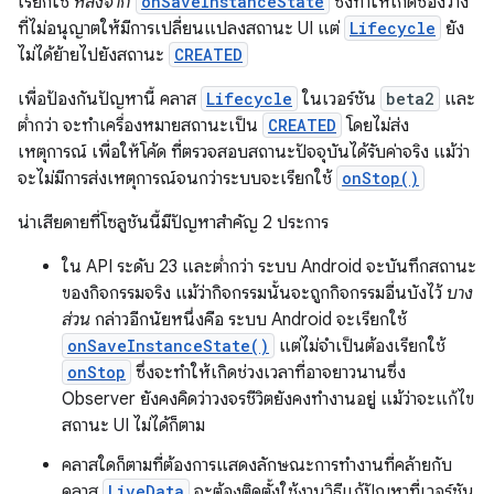
เรียกใช้
หลังจาก
onSaveInstanceState
ซึ่งทำให้เกิดช่องว่าง
ที่ไม่อนุญาตให้มีการเปลี่ยนแปลงสถานะ UI แต่
Lifecycle
ยัง
ไม่ได้ย้ายไปยังสถานะ
CREATED
เพื่อป้องกันปัญหานี้ คลาส
Lifecycle
ในเวอร์ชัน
beta2
และ
ต่ำกว่า จะทำเครื่องหมายสถานะเป็น
CREATED
โดยไม่ส่ง
เหตุการณ์ เพื่อให้โค้ด ที่ตรวจสอบสถานะปัจจุบันได้รับค่าจริง แม้ว่า
จะไม่มีการส่งเหตุการณ์จนกว่าระบบจะเรียกใช้
onStop()
น่าเสียดายที่โซลูชันนี้มีปัญหาสำคัญ 2 ประการ
ใน API ระดับ 23 และต่ำกว่า ระบบ Android จะบันทึกสถานะ
ของกิจกรรมจริง แม้ว่ากิจกรรมนั้นจะถูกกิจกรรมอื่นบังไว้
บาง
ส่วน
กล่าวอีกนัยหนึ่งคือ ระบบ Android จะเรียกใช้
onSaveInstanceState()
แต่ไม่จำเป็นต้องเรียกใช้
onStop
ซึ่งจะทำให้เกิดช่วงเวลาที่อาจยาวนานซึ่ง
Observer ยังคงคิดว่าวงจรชีวิตยังคงทำงานอยู่ แม้ว่าจะแก้ไข
สถานะ UI ไม่ได้ก็ตาม
คลาสใดก็ตามที่ต้องการแสดงลักษณะการทำงานที่คล้ายกับ
คลาส
LiveData
จะต้องติดตั้งใช้งานวิธีแก้ปัญหาที่เวอร์ชัน