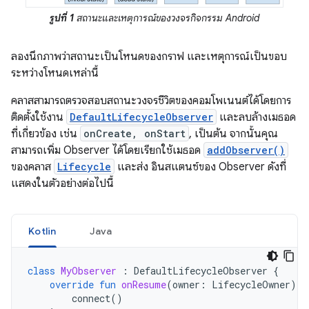
รูปที่ 1
สถานะและเหตุการณ์ของวงจรกิจกรรม Android
ลองนึกภาพว่าสถานะเป็นโหนดของกราฟ และเหตุการณ์เป็นขอบ
ระหว่างโหนดเหล่านี้
คลาสสามารถตรวจสอบสถานะวงจรชีวิตของคอมโพเนนต์ได้โดยการ
ติดตั้งใช้งาน
DefaultLifecycleObserver
และลบล้างเมธอด
ที่เกี่ยวข้อง เช่น
onCreate, onStart
, เป็นต้น จากนั้นคุณ
สามารถเพิ่ม Observer ได้โดยเรียกใช้เมธอด
addObserver()
ของคลาส
Lifecycle
และส่ง อินสแตนซ์ของ Observer ดังที่
แสดงในตัวอย่างต่อไปนี้
Kotlin
Java
class
MyObserver
:
DefaultLifecycleObserver
{
override
fun
onResume
(
owner
:
LifecycleOwner
)
{
connect
()