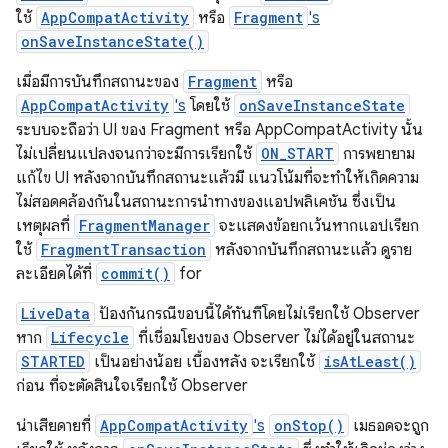
ใช้
AppCompatActivity
หรือ
Fragment
's
onSaveInstanceState()
เมื่อมีการบันทึกสถานะของ
Fragment
หรือ
AppCompatActivity
's
โดยใช้
onSaveInstanceState
ระบบจะถือว่า UI ของ Fragment หรือ AppCompatActivity นั้น
ไม่เปลี่ยนแปลงจนกว่าจะมีการเรียกใช้
ON_START
การพยายาม
แก้ไข UI หลังจากบันทึกสถานะแล้วมี แนวโน้มที่จะทำให้เกิดความ
ไม่สอดคล้องกันในสถานะการนำทางของแอปพลิเคชัน ซึ่งเป็น
เหตุผลที่
FragmentManager
จะแสดงข้อยกเว้นหากแอปเรียก
ใช้
FragmentTransaction
หลังจากบันทึกสถานะแล้ว ดูราย
ละเอียดได้ที่
commit()
for
LiveData
ป้องกันกรณีขอบนี้ได้ทันทีโดยไม่เรียกใช้ Observer
หาก
Lifecycle
ที่เชื่อมโยงของ Observer ไม่ได้อยู่ในสถานะ
STARTED
เป็นอย่างน้อย เบื้องหลัง จะเรียกใช้
isAtLeast()
ก่อน ที่จะตัดสินใจเรียกใช้ Observer
น่าเสียดายที่
AppCompatActivity
's
onStop()
เมธอดจะถูก