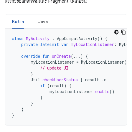
ตรรกะของกิจกรรมและ Fragment ได้ง่ายขึ้น
Kotlin
Java
class
MyActivity
:
AppCompatActivity
()
{
private
lateinit
var
myLocationListener
:
MyLoc
override
fun
onCreate
(...)
{
myLocationListener
=
MyLocationListener
(
th
// update UI
}
Util
.
checkUserStatus
{
result
-
if
(
result
)
{
myLocationListener
.
enable
()
}
}
}
}