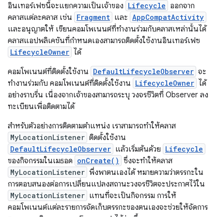
อินเทอร์เฟซนี้จะแยกความเป็นเจ้าของ
Lifecycle
ออกจาก
คลาสแต่ละคลาส เช่น
Fragment
และ
AppCompatActivity
และอนุญาตให้ เขียนคอมโพเนนต์ที่ทำงานร่วมกับคลาสเหล่านั้นได้
คลาสแอปพลิเคชันที่กำหนดเองสามารถติดตั้งใช้งานอินเทอร์เฟซ
LifecycleOwner
ได้
คอมโพเนนต์ที่ติดตั้งใช้งาน
DefaultLifecycleObserver
จะ
ทำงานร่วมกับ คอมโพเนนต์ที่ติดตั้งใช้งาน
LifecycleOwner
ได้
อย่างราบรื่น เนื่องจากเจ้าของสามารถระบุ วงจรชีวิตที่ Observer ลง
ทะเบียนเพื่อติดตามได้
สำหรับตัวอย่างการติดตามตำแหน่ง เราสามารถทำให้คลาส
MyLocationListener
ติดตั้งใช้งาน
DefaultLifecycleObserver
แล้วเริ่มต้นด้วย
Lifecycle
ของกิจกรรมในเมธอด
onCreate()
ซึ่งจะทำให้คลาส
MyLocationListener
พึ่งพาตนเองได้ หมายความว่าตรรกะใน
การตอบสนองต่อการเปลี่ยนแปลงสถานะวงจรชีวิตจะประกาศไว้ใน
MyLocationListener
แทนที่จะเป็นกิจกรรม การให้
คอมโพเนนต์แต่ละรายการจัดเก็บตรรกะของตนเองจะช่วยให้จัดการ