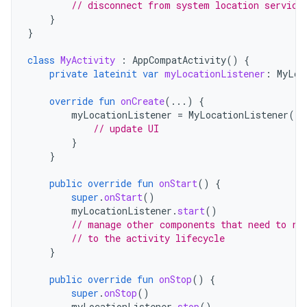
// disconnect from system location service
}
}
class
MyActivity
:
AppCompatActivity
()
{
private
lateinit
var
myLocationListener
:
MyLoc
override
fun
onCreate
(...)
{
myLocationListener
=
MyLocationListener
(
th
// update UI
}
}
public
override
fun
onStart
()
{
super
.
onStart
()
myLocationListener
.
start
()
// manage other components that need to re
// to the activity lifecycle
}
public
override
fun
onStop
()
{
super
.
onStop
()
myLocationListener
.
stop
()