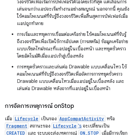
วงจรชีวิตเพื่อเริ่มการบัฟเฟอร์วิดีโอโดยเร็วที่สุด แต่เลื่อนการ
เล่นจนกว่าแอปจะเริ่มทำงานอย่างสมบูรณ์ นอกจากนี้ คุณยัง
ใช้คอมโพเนนต์ที่รับรู้ถึงวงจรชีวิตเพื่อสิ้นสุดการบัฟเฟอร์เมื่อ
แอปถูกทำลาย
การเริ่มและหยุดการเชื่อมต่อเครือข่าย ใช้คอมโพเนนต์ที่รับรู้
ถึงวงจรชีวิตเพื่อเปิดใช้การอัปเดต (การสตรีม) ข้อมูลเครือข่าย
แบบเรียลไทม์ขณะที่แอปอยู่ในเบื้องหน้า และหยุดชั่วคราว
โดยอัตโนมัติเมื่อแอปเข้าสู่เบื้องหลัง
การหยุดชั่วคราวและเล่นต่อ Drawable แบบเคลื่อนไหว ใช้
คอมโพเนนต์ที่รับรู้ถึงวงจรชีวิตเพื่อจัดการการหยุดชั่วคราว
Drawable แบบเคลื่อนไหวเมื่อแอปอยู่ในเบื้องหลัง และ
เล่นต่อ Drawable หลังจากที่แอปอยู่ในเบื้องหน้า
การจัดการเหตุการณ์ on
Stop
เมื่อ
Lifecycle
เป็นของ
AppCompatActivity
หรือ
Fragment
สถานะของ
Lifecycle
's
จะเปลี่ยนเป็น
CREATED
และ ระบบจะส่งเหตุการณ์
ON_STOP
เมื่อมีการเรียก