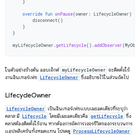
}
override
fun
onPause
(
owner
:
LifecycleOwner
)
{
disconnect
()
}
}
myLifecycleOwner
.
getLifecycle
().
addObserver
(
MyObs
ในตัวอย่างข้างต้น ออบเจ็กต์
myLifecycleOwner
จะติดตั้งใช้
งานอินเทอร์เฟซ
LifecycleOwner
ซึ่งอธิบายไว้ในส่วนถัดไป
Lifecycle
Owner
LifecycleOwner
เป็นอินเทอร์เฟซแบบเมธอดเดียวที่ระบุว่า
คลาส มี
Lifecycle
โดยมีเมธอดเดียวคือ
getLifecycle
ซึ่ง
คลาสต้องติดตั้งใช้งาน หากต้องการจัดการวงจรชีวิตของกระบวนการ
แอปพลิเคชันทั้งหมดแทน โปรดดู
ProcessLifecycleOwner