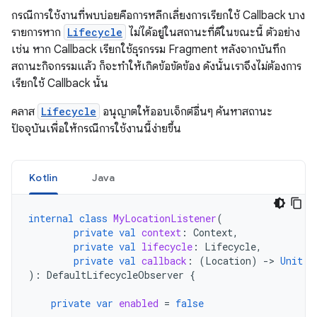
กรณีการใช้งานที่พบบ่อยคือการหลีกเลี่ยงการเรียกใช้ Callback บาง
รายการหาก
Lifecycle
ไม่ได้อยู่ในสถานะที่ดีในขณะนี้ ตัวอย่าง
เช่น หาก Callback เรียกใช้ธุรกรรม Fragment หลังจากบันทึก
สถานะกิจกรรมแล้ว ก็จะทำให้เกิดข้อขัดข้อง ดังนั้นเราจึงไม่ต้องการ
เรียกใช้ Callback นั้น
คลาส
Lifecycle
อนุญาตให้ออบเจ็กต์อื่นๆ ค้นหาสถานะ
ปัจจุบันเพื่อให้กรณีการใช้งานนี้ง่ายขึ้น
Kotlin
Java
internal
class
MyLocationListener
(
private
val
context
:
Context
,
private
val
lifecycle
:
Lifecycle
,
private
val
callback
:
(
Location
)
-
>
Unit
):
DefaultLifecycleObserver
{
private
var
enabled
=
false