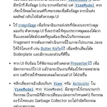
มีหน้าที่ ดึงข้อมูล (เช่น จากเครือข่าย) แต่
ViewModel
ควร
เรียกใช้คอมโพเนนต์ที่เหมาะสมเพื่อดึงข้อมูล จากนั้นส่ง
ผลลัพธ์ กลับไปยังตัวควบคุม UI
ใช้
การผูกข้อมูล
เพื่อรักษาอินเทอร์เฟซที่ชัดเจนระหว่างมุม
มองกับ ตัวควบคุม UI ซึ่งจะช่วยให้คุณประกาศมุมมองได้มาก
ขึ้นและลดโค้ดอัปเดตที่คุณต้องเขียนในกิจกรรมและ
Fragment หากต้องการดำเนินการนี้ในภาษาโปรแกรม Java
ให้ใช้ไลบรารี เช่น
Butter Knife
เพื่อหลีกเลี่ยงโค้ด
Boilerplate และมีการแยกส่วนที่ดีขึ้น
หาก UI ซับซ้อน ให้พิจารณาสร้างคลาส
Presenter
เพื่อ
จัดการการแก้ไข UI แม้ว่าอาจเป็นงานที่ต้องใช้ความพยายาม
มาก แต่ก็ช่วยให้ทดสอบคอมโพเนนต์ UI ได้ง่ายขึ้น
หลีกเลี่ยงการอ้างอิงบริบท
View
หรือ
Activity
ใน
ViewModel
หาก
ViewModel
มีอายุการใช้งานนานกว่า
กิจกรรม (ในกรณีที่มีการเปลี่ยนแปลงการกำหนดค่า) กิจกรรม
จะรั่วไหลและ Garbage Collector จะไม่กำจัดกิจกรรม
อย่างเหมาะสม