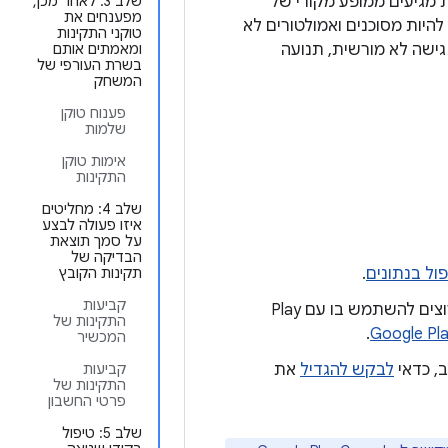
 מהשרת מגיעים ממופע מקורי של
שלב 3: לאחר מכן,
מפענחים את
לים להיות מסוכנים ואמולטורים לא
טוקני התקינות
גישה לא מורשית, תנועה
ומאמתים אותם
בשרת העורפי של
המשחק
פענוח טוקן
שלמות
אימות טוקן
התקינות
שלב 4: מחליטים
איזו פעולה לבצע
על סמך תוצאת
הבדיקה של
ול בנתונים
.
תקינות הקובץ
קביעות
, יוצרים פרויקט Cloud או בוחרים פרויקט Cloud קיים שרוצים להשתמש בו עם Play
התקינות של
.
המכשיר
לבקש להגדיל
את
קביעות
התקינות של
פרטי החשבון
שלב 5: טיפול