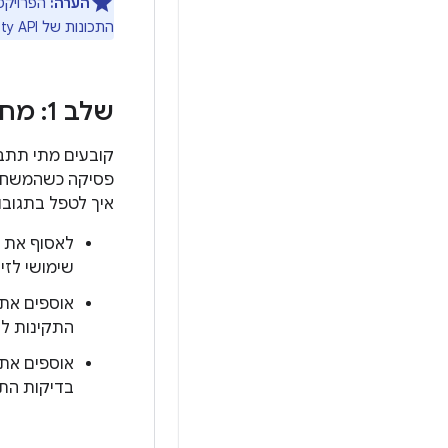
הערה:
הפרויקט ב-Cloud שבו אתם משתמשים עם ity
התכונות של Integrity API ב-Play Console נתמכות רק בשילובים של משחקי Android לנייד, ולא יפעלו עם Play Integrity למחשב.
שלב 1: מחליטים איך להשתמש ב-Play Integrity במחשב במשחק
פסיקה כשהמשחק 
איך לטפל בתגובות
לאסוף את ה
שימושי לזי
אוספים את 
התקינות לש
אוספים את 
בדיקות התק