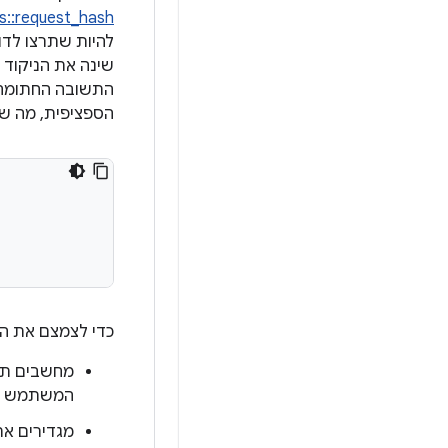
s::request_hash
הספציפית, מה ש
כדי לצמצם את ה
המשתמש א
מגדירים א