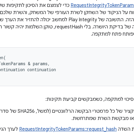
RequestIntegrityTokenParam
כדי לצמצם את הסיכון לתקיפות של ש
שינה את הניקוד הזה. התשובה של Play Integrity למחשב יכ
התשובה החתומה של בדיקת היושרה. בלי requestHash, ט
פותח פתח למתקפה.
en
(
TokenParams
&
params
,
ontinuation
continuation
סיכוי למתקפה, כשמבקשים קביעת תקינות:
מחשבים תקציר של כל פרמ
ו מבקשת השרת שמתרחשת.
ת השדה
RequestIntegrityTokenParams::request_hash
לערך הגיב