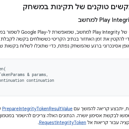
הכנה (או 'חימום') של egrity
י להקטין את זמן האחזור בנתיב הקריטי כששולחים בקשה לקבלת
פן אסינכרוני ברגע שהמשחק נפתח, כדי שתוכלו לשלוח בקשות של
en
(
TokenParams
&
params
,
ontinuation
continuation
ח, יתבצע קריאה להמשך עם
PrepareIntegrityTokenResultValue
ש
משו לבקשת אסימון יושרה. הנתונים האלה צריכים להישמר במטמון
ציה עבור קריאות אל
RequestIntegrityToken
.