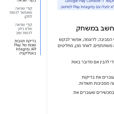
בקודי שגיאה
צריך להיות מקושר ל-Google Play Console.
קודי שגיאה
שאפשר לנסות
לתקן
קודי שגיאה
שלא ניתן
לנסות שוב
 קביעת תקינות לגבי הסביבה. לדוגמה, אפשר לבקש
בדיקת תגובות
שונות של Play
משתתפים. לאחר מכן, מחליטים
Integrity API
באפליקציה
די להבין אם מדובר באות
וברים את בדיקות
ה מסביבות חשודות.
 במכשירים שעוברים את