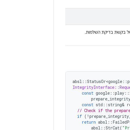
של בקשת בדיקת השלמות. 
absl
::
StatusOr<google
::
p
IntegrityInterface::Requ
const
google
::
play
::
prepare_integrit
const
std
::
string
&
r
// Check if the prepar
if
(
!
prepare_integrity
return
absl
::
FailedP
absl
::
StrCat
(
"Pr