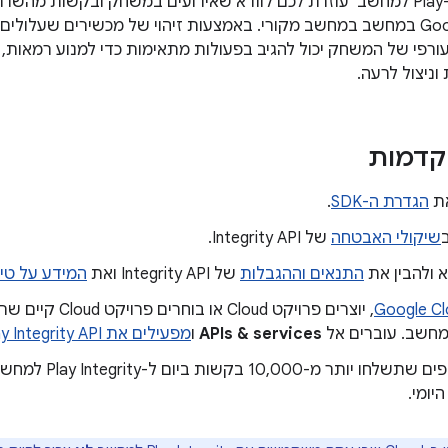
התכונה 'יושרה ב-Play למחשב' עוזרת לכם לוודא שאירועים במשחק ובקשות
Google Play Games במחשב במחשב מקורי. באמצעות זיהוי של מכשירים שעלו
ורפי של המשחק יכול להגיב בפעולות מתאימות כדי למנוע רמאות, 
ניצול לרעה.
קדמות
את
הגדרת ה-SDK
.
ב
שיקולי האבטחה
של Integrity API.
 ולהבין את
התנאים וההגבלות
של Integrity API ואת
המידע על טיפ
APIs & services
ו
מפעילים את Google Play Integrity API
מ-10,000 בקשות ביום ל-Play Integrity למחשב, כדאי
יומי.