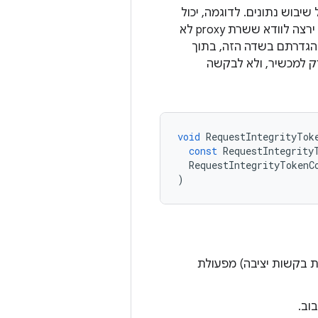
יבוש נתונים. לדוגמה, יכול
להיות שתרצו לדווח על הניקוד של השחקן לשרת העורפי של המשחק, והשרת שלכם ירצה לוודא ששרת proxy לא
ולה להחזיר את הערך שהגדרתם בשדה הזה, בתוך
וקן השלמות יהיה קשור רק למכשיר, ולא לבקשה
void
RequestIntegrityTok
const
RequestIntegrity
RequestIntegrityTokenC
)
טרי הבקשה הרלוונטיים (למשל, SHA256 של סדרת בקשות יציבה) מפעולת
וב.