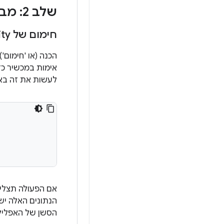
שלב 2: מבקשים טוקנים של תקינות במשחק
חימום של Play Integrity למחשב
אימות במכשיר כד
לעשות את זה באו
אם הפעולה תצלי
הנתונים האלה יש
הסשן של האפליק