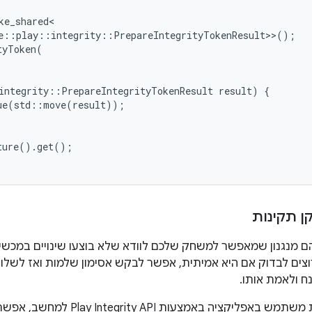
ke_shared
e
::
play
::
integrity
::
PrepareIntegrityTokenResult
>>
();
tyToken
(
integrity
::
PrepareIntegrityTokenResult
result
)
{
ue
(
std
::
move
(
result
));
ture
().
get
();
ן תקינות
הם מנגנון שמאפשר למשחק שלכם לוודא שלא בוצעו שינויים במכש
ם לבדוק אם היא אמיתית, אפשר לבקש אסימון שלמות ואז לשלוח
 ולאמת אותו.
יה באמצעות Play Integrity API למחשב, אפשר להשתמש בשדה