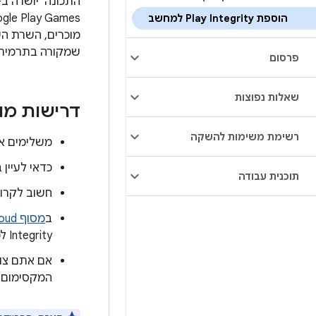
הוספת Play Integrity למחשב
מוכרים, השרת הע
שמקורה בתרמית ו
פרסום
שאלות נפוצות
דרישות מו
רשימת משימות להשקה
משלימים 
כדאי לעיין 
תוכנית עבודה
חשוב לקרוא
ב
מסוף Google Cloud
Integrity למחשב. עוברים אל
אם אתם צופים שתשלחו יותר 
המקסימום ה