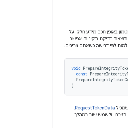
Play Int למחשב, שמאפשרת ל-Google Play לשמור במטמון באופן חכם מידע חלקי על
 תוצאת בדיקת תקינות. אפשר
מות לפי דרישה כשאתם צריכים.
void
PrepareIntegrityTok
const
PrepareIntegrity
PrepareIntegrityTokenC
)
מכיל
RequestTokenData
.
 בזיכרון ולשמש שוב במהלך