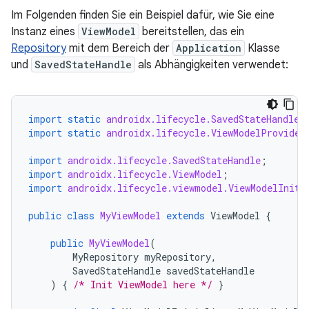
Im Folgenden finden Sie ein Beispiel dafür, wie Sie eine
Instanz eines
ViewModel
bereitstellen, das ein
Repository
mit dem Bereich der
Application
Klasse
und
SavedStateHandle
als Abhängigkeiten verwendet:
import static
androidx.lifecycle.SavedStateHandleS
import static
androidx.lifecycle.ViewModelProvider
import
androidx.lifecycle.SavedStateHandle
;
import
androidx.lifecycle.ViewModel
;
import
androidx.lifecycle.viewmodel.ViewModelIniti
public
class
MyViewModel
extends
ViewModel
{
public
MyViewModel
(
MyRepository
myRepository
,
SavedStateHandle
savedStateHandle
)
{
/* Init ViewModel here */
}