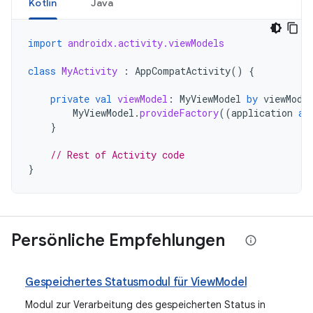
Kotlin
Java
import
androidx.activity.viewModels
class
MyActivity
:
AppCompatActivity
()
{
private
val
viewModel
:
MyViewModel
by
viewMode
MyViewModel
.
provideFactory
((
application
as
}
// Rest of Activity code
}
Persönliche Empfehlungen
Gespeichertes Statusmodul für ViewModel
Modul zur Verarbeitung des gespeicherten Status in