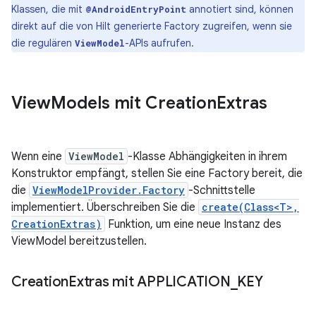
Klassen, die mit
annotiert sind, können
@AndroidEntryPoint
direkt auf die von Hilt generierte Factory zugreifen, wenn sie
die regulären
-APIs aufrufen.
ViewModel
View
Models mit Creation
Extras
Wenn eine
ViewModel
-Klasse Abhängigkeiten in ihrem
Konstruktor empfängt, stellen Sie eine Factory bereit, die
die
ViewModelProvider.Factory
-Schnittstelle
implementiert. Überschreiben Sie die
create(Class<T>,
CreationExtras)
Funktion, um eine neue Instanz des
ViewModel bereitzustellen.
Creation
Extras mit APPLICATION
_
KEY