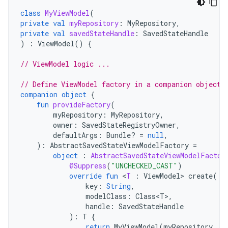
class
MyViewModel
(
private
val
myRepository
:
MyRepository
,
private
val
savedStateHandle
:
SavedStateHandle
)
:
ViewModel
()
{
// ViewModel logic ...
// Define ViewModel factory in a companion object
companion
object
{
fun
provideFactory
(
myRepository
:
MyRepository
,
owner
:
SavedStateRegistryOwner
,
defaultArgs
:
Bundle? 
=
null
,
):
AbstractSavedStateViewModelFactory
=
object
:
AbstractSavedStateViewModelFactor
@Suppress
(
"UNCHECKED_CAST"
)
override
fun
<
T
:
ViewModel
>
create
(
key
:
String
,
modelClass
:
Class<T>
,
handle
:
SavedStateHandle
):
T
{
return
MyViewModel
(
myRepository
,
h