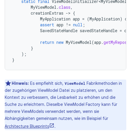
static
final
ViewModelInitializer<MyViewModel>
MyViewModel
.
class
,
creationExtras
-
>
{
MyApplication
app
=
(
MyApplication
)
cr
assert
app
!=
null
;
SavedStateHandle
savedStateHandle
=
cr
return
new
MyViewModel
(
app
.
getMyReposi
}
);
}
Hinweis:
Es empfiehlt sich,
Fabrikmethoden in
ViewModel
der zugehörigen ViewModel Datei zu platzieren, um den
Kontext zu verbessern, die Lesbarkeit zu erhöhen und die
Suche zu erleichtern. Dieselbe ViewModel Factory kann für
mehrere ViewModels verwendet werden, wenn sie
Abhängigkeiten gemeinsam nutzen, wie im Beispiel für
Architecture Blueprints
.