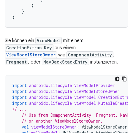
}
}
}
Sie können ein
ViewModel
mit einem
CreationExtras.Key
aus einem
ViewModelStoreOwner
wie
ComponentActivity
,
Fragment
, oder
NavBackStackEntry
instanziieren.
import
androidx.lifecycle.ViewModelProvider
import
androidx.lifecycle.ViewModelStoreOwner
import
androidx.lifecycle.viewmodel.CreationExtras
import
androidx.lifecycle.viewmodel.MutableCreatio
// ...
// Use from ComponentActivity, Fragment, NavBa
// or another ViewModelStoreOwner.
val
viewModelStoreOwner
:
ViewModelStoreOwner
=
val
myViewModel
:
MyViewModel
=
ViewModelProvid