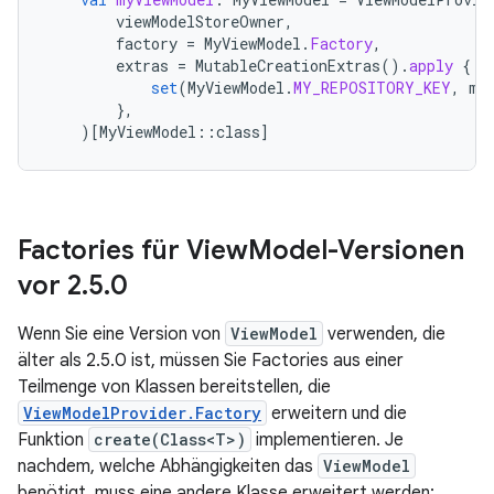
viewModelStoreOwner
,
factory
=
MyViewModel
.
Factory
,
extras
=
MutableCreationExtras
().
apply
{
set
(
MyViewModel
.
MY_REPOSITORY_KEY
,
my
},
)
[
MyViewModel
::
class
]
Factories für View
Model-Versionen
vor 2
.
5
.
0
Wenn Sie eine Version von
ViewModel
verwenden, die
älter als 2.5.0 ist, müssen Sie Factories aus einer
Teilmenge von Klassen bereitstellen, die
ViewModelProvider.Factory
erweitern und die
Funktion
create(Class<T>)
implementieren. Je
nachdem, welche Abhängigkeiten das
ViewModel
benötigt, muss eine andere Klasse erweitert werden: