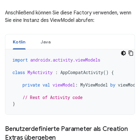
Anschließend können Sie diese Factory verwenden, wenn
Sie eine Instanz des ViewModel abrufen:
Kotlin
Java
import
androidx.activity.viewModels
class
MyActivity
:
AppCompatActivity
()
{
private
val
viewModel
:
MyViewModel
by
viewMode
// Rest of Activity code
}
Benutzerdefinierte Parameter als Creation
Extras übergeben