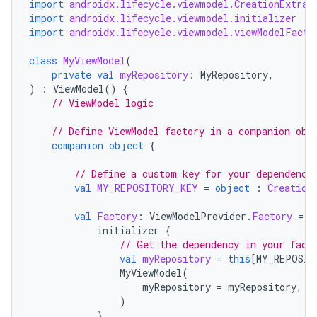
import
androidx.lifecycle.viewmodel.CreationExtras
import
androidx.lifecycle.viewmodel.initializer
import
androidx.lifecycle.viewmodel.viewModelFacto
class
MyViewModel
(
private
val
myRepository
:
MyRepository
,
)
:
ViewModel
()
{
// ViewModel logic
// Define ViewModel factory in a companion obj
companion
object
{
// Define a custom key for your dependency
val
MY_REPOSITORY_KEY
=
object
:
Creation
val
Factory
:
ViewModelProvider
.
Factory
=
v
initializer
{
// Get the dependency in your fact
val
myRepository
=
this
[
MY_REPOSIT
MyViewModel
(
myRepository
=
myRepository
,
)
}