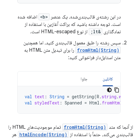
در این رشته‌ی قالب‌بندی‌شده، یک عنصر
<b>
اضافه شده
است. توجه داشته باشید که براکت آغازین با استفاده از
نمادگذاری
&lt;
از نوع HTML-escaped است.
سپس رشته را طبق معمول قالب‌بندی کنید، اما همچنین
fromHtml(String)
را برای تبدیل متن HTML به
متن استایل‌دار فراخوانی کنید:
کاتلین
جاوا
val
text
:
String
=
getString
(
R
.
string
.
welcome
val
styledText
:
Spanned
=
Html
.
fromHtml
(
text
,
از آنجا که متد
fromHtml(String)
تمام موجودیت‌های HTML را
قالب‌بندی می‌کند، حتماً با استفاده از
htmlEncode(String)
هر