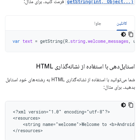
getString(int, Object...)
فرمت کنید. برای مثال:
کاتلین
جاوا
var
text
=
getString
(
R
.
string
.
welcome_messages
,
us
استایل‌دهی با استفاده از نشانه‌گذاری HTML
شما می‌توانید با استفاده از نشانه‌گذاری HTML به رشته‌های خود استایل
بدهید. برای مثال:
<?xml
version="1.0"
encoding="utf-8"?>

<string
name="welcome">Welcome
to
<b>Android</
</resources>