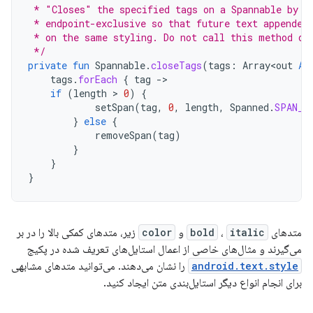
 * "Closes" the specified tags on a Spannable by u
 * endpoint-exclusive so that future text appended
 * on the same styling. Do not call this method di
 */
private
fun
Spannable
.
closeTags
(
tags
:
Array<out
An
tags
.
forEach
{
tag
-
if
(
length
 > 
0
)
{
setSpan
(
tag
,
0
,
length
,
Spanned
.
SPAN_E
}
else
{
removeSpan
(
tag
)
}
}
}
متدهای
italic
،
bold
و
color
زیر، متدهای کمکی بالا را در بر
می‌گیرند و مثال‌های خاصی از اعمال استایل‌های تعریف شده در پکیج
android.text.style
را نشان می‌دهند. می‌توانید متدهای مشابهی
برای انجام انواع دیگر استایل‌بندی متن ایجاد کنید.