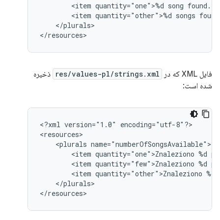
<item
quantity="one">%d
song
<item
quantity="other">%d
songs
</plurals>

</resources>
فایل XML که در
res/values-pl/strings.xml
ذخیره
شده است:
<?xml
version="1.0"
encoding="utf-8"?>

<plurals
<item
quantity="one">Znaleziono
%d
<item
quantity="few">Znaleziono
%d
<item
quantity="other">Znaleziono
%d
</plurals>

</resources>