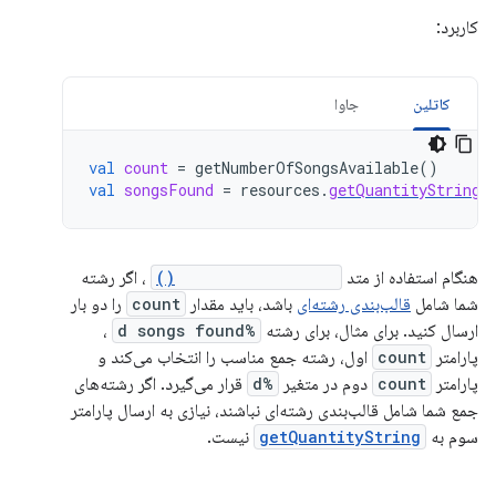
کاربرد:
کاتلین
جاوا
val
count
=
getNumberOfSongsAvailable
()
val
songsFound
=
resources
.
getQuantityString
(
هنگام استفاده از متد
getQuantityString()
، اگر رشته
شما شامل
قالب‌بندی رشته‌ای
باشد، باید مقدار
count
را دو بار
ارسال کنید. برای مثال، برای رشته
%d songs found
،
پارامتر
count
اول، رشته جمع مناسب را انتخاب می‌کند و
پارامتر
count
دوم در متغیر
%d
قرار می‌گیرد. اگر رشته‌های
جمع شما شامل قالب‌بندی رشته‌ای نباشند، نیازی به ارسال پارامتر
سوم به
getQuantityString
نیست.