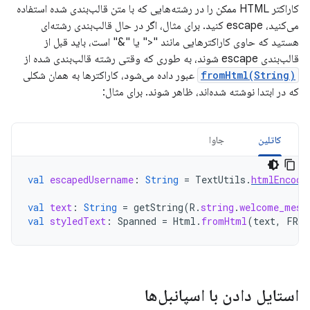
کاراکتر HTML ممکن را در رشته‌هایی که با متن قالب‌بندی شده استفاده
می‌کنید، escape کنید. برای مثال، اگر در حال قالب‌بندی رشته‌ای
هستید که حاوی کاراکترهایی مانند "<" یا "&" است، باید قبل از
قالب‌بندی escape شوند، به طوری که وقتی رشته قالب‌بندی شده از
fromHtml(String)
عبور داده می‌شود، کاراکترها به همان شکلی
که در ابتدا نوشته شده‌اند، ظاهر شوند. برای مثال:
کاتلین
جاوا
val
escapedUsername
:
String
=
TextUtils
.
htmlEncode
val
text
:
String
=
getString
(
R
.
string
.
welcome_mess
val
styledText
:
Spanned
=
Html
.
fromHtml
(
text
,
FROM
استایل دادن با اسپانبل‌ها