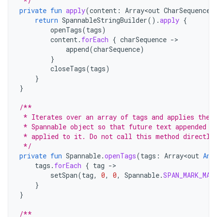
 */
private
fun
apply
(
content
:
Array<out
CharSequence
>
return
SpannableStringBuilder
().
apply
{
openTags
(
tags
)
content
.
forEach
{
charSequence
-
append
(
charSequence
)
}
closeTags
(
tags
)
}
}
/**
 * Iterates over an array of tags and applies them
 * Spannable object so that future text appended t
 * applied to it. Do not call this method directly
 */
private
fun
Spannable
.
openTags
(
tags
:
Array<out
Any
tags
.
forEach
{
tag
-
setSpan
(
tag
,
0
,
0
,
Spannable
.
SPAN_MARK_MAR
}
}
/**