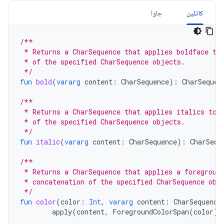
کاتلین
جاوا
/**
 * Returns a CharSequence that applies boldface to
 * of the specified CharSequence objects.
 */
fun
bold
(
vararg
content
:
CharSequence
):
CharSequen
/**
 * Returns a CharSequence that applies italics to 
 * of the specified CharSequence objects.
 */
fun
italic
(
vararg
content
:
CharSequence
):
CharSequ
/**
 * Returns a CharSequence that applies a foregroun
 * concatenation of the specified CharSequence obj
 */
fun
color
(
color
:
Int
,
vararg
content
:
CharSequence
apply
(
content
,
ForegroundColorSpan
(
color
))