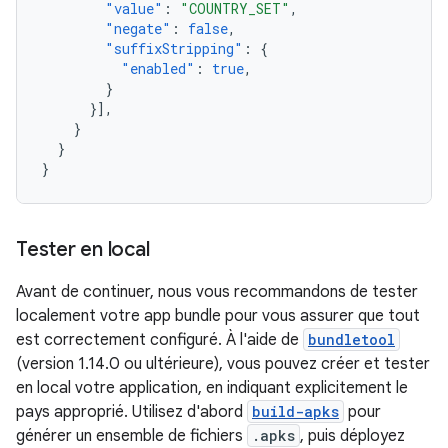
"value"
:
"COUNTRY_SET"
,
"negate"
:
false
,
"suffixStripping"
:
{
"enabled"
:
true
,
}
}],
}
}
}
Tester en local
Avant de continuer, nous vous recommandons de tester
localement votre app bundle pour vous assurer que tout
est correctement configuré. À l'aide de
bundletool
(version 1.14.0 ou ultérieure), vous pouvez créer et tester
en local votre application, en indiquant explicitement le
pays approprié. Utilisez d'abord
build-apks
pour
générer un ensemble de fichiers
.apks
, puis déployez