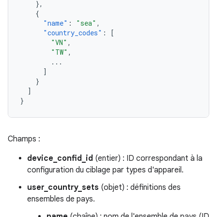
},
{
"name"
:
"sea"
,
"country_codes"
:
[
"VN"
,
"TW"
,
...
]
}
]
}
Champs :
device_confid_id
(entier) : ID correspondant à la
configuration du ciblage par types d'appareil.
user_country_sets
(objet) : définitions des
ensembles de pays.
name
(chaîne) : nom de l'ensemble de pays (ID