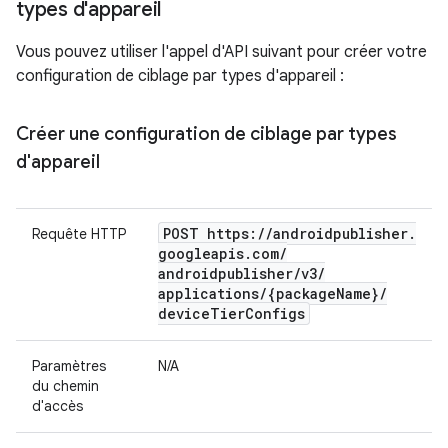
types d'appareil
Vous pouvez utiliser l'appel d'API suivant pour créer votre
configuration de ciblage par types d'appareil :
Créer une configuration de ciblage par types
d'appareil
POST https:
/
/
androidpublisher
.
Requête HTTP
googleapis
.
com
/
androidpublisher
/
v3
/
applications
/
{package
Name}
/
device
Tier
Configs
Paramètres
N/A
du chemin
d'accès