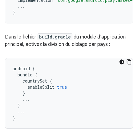
implementation
'com.google.android.play:asset-de
...
}
Dans le fichier
build.gradle
du module d'application
principal, activez la division du ciblage par pays :
android
{
bundle
{
countrySet
{
enableSplit
true
}
...
}
...
}