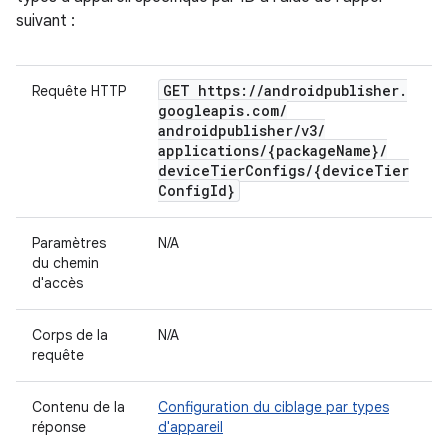
suivant :
GET https:
/
/
androidpublisher
.
Requête HTTP
googleapis
.
com
/
androidpublisher
/
v3
/
applications
/
{package
Name}
/
device
Tier
Configs
/
{device
Tier
Config
Id}
Paramètres
N/A
du chemin
d'accès
Corps de la
N/A
requête
Contenu de la
Configuration du ciblage par types
réponse
d'appareil