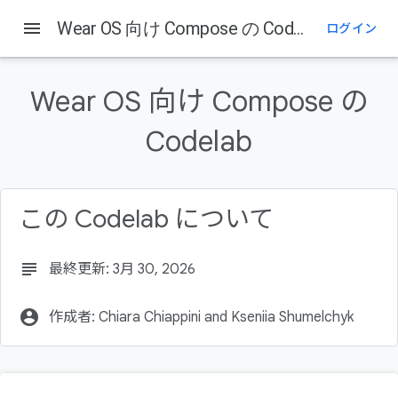
menu
Wear OS 向け Compose の Codelab
ログイン
このページの内容
1. はじめに
Wear OS 向け Compose の
学習内容
作成するアプリの概要
Codelab
前提条件
2. 設定方法
この Codelab について
subject
最終更新: 3月 30, 2026
account_circle
作成者: Chiara Chiappini and Kseniia Shumelchyk