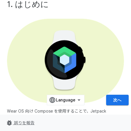
1. はじめに
次へ
Wear OS 向け Compose を使用することで、Jetpack
Compose を使用したアプリの作成について身に付けた知識を
bug_report
誤りを報告
ウェアラブル デバイスに活用できます。