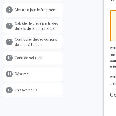
Mettre à jour le fragment
Calculer le prix à partir des
détails de la commande
Configurer des écouteurs
de clics à l'aide de
Vou
nav
Code de solution
com
cup
Résumé
Vou
mêm
En savoir plus
Co