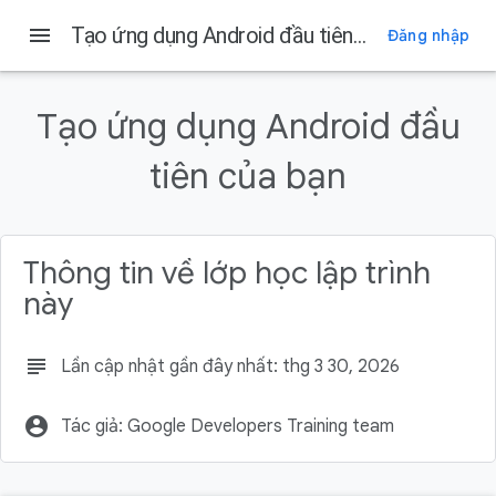
menu
Tạo ứng dụng Android đầu tiên của bạn
Đăng nhập
Trên trang này
1. Trước khi bắt đầu
Tạo ứng dụng Android đầu
Điều kiện tiên quyết
Bạn cần có
tiên của bạn
Kiến thức bạn sẽ học được
Sản phẩm bạn sẽ tạo ra
Thông tin về lớp học lập trình
này
subject
Lần cập nhật gần đây nhất: thg 3 30, 2026
account_circle
Tác giả: Google Developers Training team