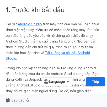
1. Trước khi bắt đầu
Cài đặt
Android Studio
trên máy tính của bạn nếu bạn chưa
thực hiện việc này. Kiểm tra để chắc chắn rằng máy tính của
bạn đáp ứng các yêu cầu về hệ thống cần thiết để chạy
Android Studio (nằm ở cuối trang tải xuống). Nếu bạn cần
thêm hướng dẫn chi tiết về quy trình thiết lập, hãy tham
khảo lớp học lập trình về
Tải xuống và cài đặt Android
Studio
.
Trong lớp học lập trình này, bạn sẽ tạo ứng dụng Android
đầu tiên bằng mẫu dự án do Android Studio cung cấp. Bạn
dùng Kotlin và Jetpack Compose để tuỳ chỉnh ứng dụng. Lưu
Tiếp
ý rằng Android Studio sẽ được cập nhật và đôi khi có sự
thay đổi về giao diện người dùng. Do đó, nếu giao diện
Android Studio của bạn hơi khác so với ảnh chụp màn hình
bug_report
Báo cáo lỗi
trong lớp học lập trình này thì cũng là điều bình thường.