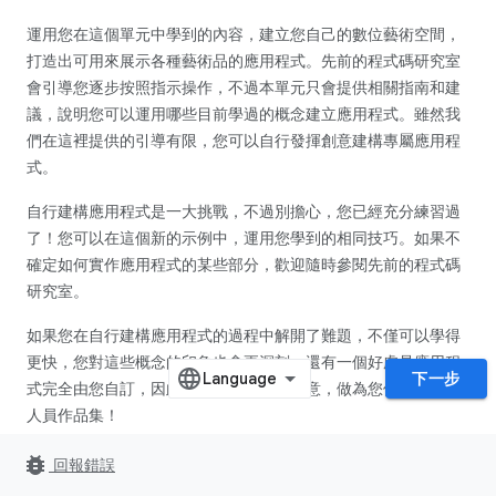
運用您在這個單元中學到的內容，建立您自己的數位藝術空間，
打造出可用來展示各種藝術品的應用程式。先前的程式碼研究室
會引導您逐步按照指示操作，不過本單元只會提供相關指南和建
議，說明您可以運用哪些目前學過的概念建立應用程式。雖然我
們在這裡提供的引導有限，您可以自行發揮創意建構專屬應用程
式。
自行建構應用程式是一大挑戰，不過別擔心，您已經充分練習過
了！您可以在這個新的示例中，運用您學到的相同技巧。如果不
確定如何實作應用程式的某些部分，歡迎隨時參閱先前的程式碼
研究室。
如果您在自行建構應用程式的過程中解開了難題，不僅可以學得
更快，您對這些概念的印象也會更深刻。還有一個好處是應用程
下一步
式完全由您自訂，因此可用來展示您的創意，做為您個人的開發
人員作品集！
bug_report
回報錯誤
警告：
請勿在應用程式中使用非您所有或未獲使用權限的