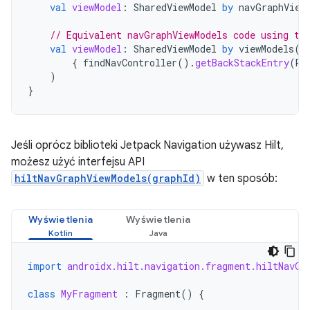
val
viewModel
:
SharedViewModel
by
navGraphView
// Equivalent navGraphViewModels code using th
val
viewModel
:
SharedViewModel
by
viewModels
(
{
findNavController
().
getBackStackEntry
(
R
.
)
}
Jeśli oprócz biblioteki Jetpack Navigation używasz Hilt,
możesz użyć interfejsu API
hiltNavGraphViewModels(graphId)
w ten sposób:
Wyświetlenia
Wyświetlenia
import
androidx.hilt.navigation.fragment.hiltNavGr
class
MyFragment
:
Fragment
()
{