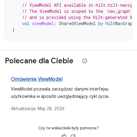
// ViewModel API available in hilt.hilt-naviga
// The ViewModel is scoped to the `nav_graph` 
// and is provided using the Hilt-generated Vie
val
viewModel
:
SharedViewModel
by
hiltNavGraph
}
Polecane dla Ciebie
Omówienie ViewModel
ViewModel pozwala zarządzać danymi interfejsu
użytkownika w sposób uwzględniający cykl życia.
Aktualizacja:
May 28, 2026
Czy te wskazówki były pomocne?