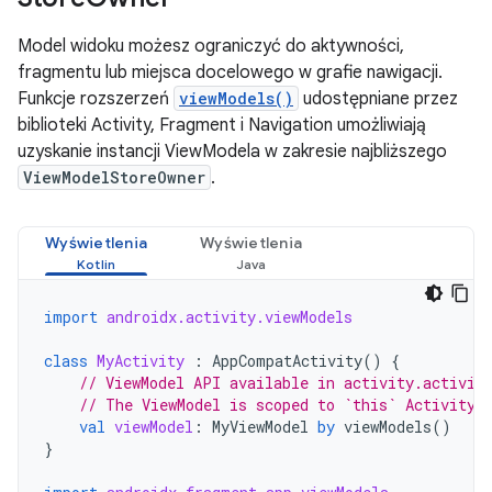
Model widoku możesz ograniczyć do aktywności,
fragmentu lub miejsca docelowego w grafie nawigacji.
Funkcje rozszerzeń
viewModels()
udostępniane przez
biblioteki Activity, Fragment i Navigation umożliwiają
uzyskanie instancji ViewModela w zakresie najbliższego
ViewModelStoreOwner
.
Wyświetlenia
Wyświetlenia
import
androidx.activity.viewModels
class
MyActivity
:
AppCompatActivity
()
{
// ViewModel API available in activity.activit
// The ViewModel is scoped to `this` Activity
val
viewModel
:
MyViewModel
by
viewModels
()
}