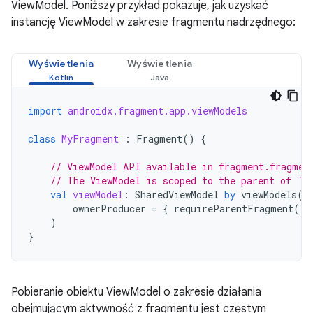
ViewModel. Poniższy przykład pokazuje, jak uzyskać
instancję ViewModel w zakresie fragmentu nadrzędnego:
Wyświetlenia
Wyświetlenia
import
androidx.fragment.app.viewModels
class
MyFragment
:
Fragment
()
{
// ViewModel API available in fragment.fragmen
// The ViewModel is scoped to the parent of `t
val
viewModel
:
SharedViewModel
by
viewModels
(
ownerProducer
=
{
requireParentFragment
()
)
}
Pobieranie obiektu ViewModel o zakresie działania
obejmującym aktywność z fragmentu jest częstym