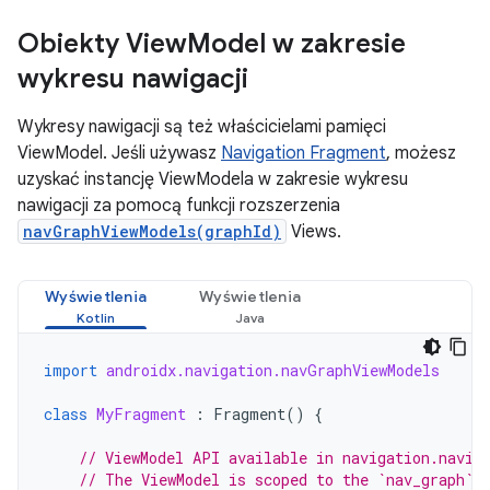
Obiekty View
Model w zakresie
wykresu nawigacji
Wykresy nawigacji są też właścicielami pamięci
ViewModel. Jeśli używasz
Navigation Fragment
, możesz
uzyskać instancję ViewModela w zakresie wykresu
nawigacji za pomocą funkcji rozszerzenia
navGraphViewModels(graphId)
Views.
Wyświetlenia
Wyświetlenia
import
androidx.navigation.navGraphViewModels
class
MyFragment
:
Fragment
()
{
// ViewModel API available in navigation.navig
// The ViewModel is scoped to the `nav_graph` 