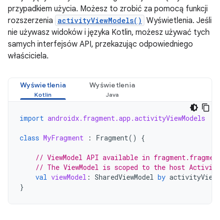
przypadkiem użycia. Możesz to zrobić za pomocą funkcji
rozszerzenia
activityViewModels()
Wyświetlenia. Jeśli
nie używasz widoków i języka Kotlin, możesz używać tych
samych interfejsów API, przekazując odpowiedniego
właściciela.
Wyświetlenia
Wyświetlenia
import
androidx.fragment.app.activityViewModels
class
MyFragment
:
Fragment
()
{
// ViewModel API available in fragment.fragmen
// The ViewModel is scoped to the host Activit
val
viewModel
:
SharedViewModel
by
activityView
}