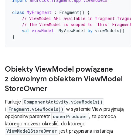
import
androidx.fragment.app.viewModels
class
MyFragment
:
Fragment
()
{
// ViewModel API available in fragment.fragmen
// The ViewModel is scoped to `this` Fragment
val
viewModel
:
MyViewModel
by
viewModels
()
}
Obiekty View
Model powiązane
z dowolnym obiektem View
Model
Store
Owner
Funkcje
ComponentActivity.viewModels()
i
Fragment.viewModels()
w systemie View przyjmują
opcjonalny parametr
ownerProducer
, za pomocą
którego możesz określić, do którego
ViewModelStoreOwner
jest przypisana instancja