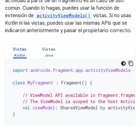
actividad a partir de un fragmento es un caso de uso
común. Cuando lo hagas, puedes usar la función de
extensión de
activityViewModels()
vistas. Si no usas
Kotlin ni las vistas, puedes usar las mismas APIs que se
indicaron anteriormente y pasar el propietario correcto.
Vistas
Vistas
import
androidx.fragment.app.activityViewModels
class
MyFragment
:
Fragment
()
{
// ViewModel API available in fragment.fragmen
// The ViewModel is scoped to the host Activit
val
viewModel
:
SharedViewModel
by
activityView
}