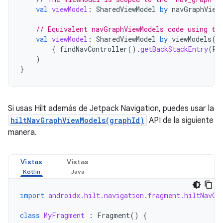
val
viewModel
:
SharedViewModel
by
navGraphView
// Equivalent navGraphViewModels code using th
val
viewModel
:
SharedViewModel
by
viewModels
(
{
findNavController
().
getBackStackEntry
(
R
.
)
}
Si usas Hilt además de Jetpack Navigation, puedes usar la
hiltNavGraphViewModels(graphId)
API de la siguiente
manera.
Vistas
Vistas
import
androidx.hilt.navigation.fragment.hiltNavGr
class
MyFragment
:
Fragment
()
{