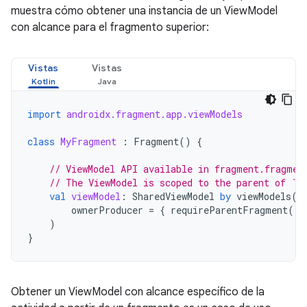
muestra cómo obtener una instancia de un ViewModel
con alcance para el fragmento superior:
Vistas
Vistas
import
androidx.fragment.app.viewModels
class
MyFragment
:
Fragment
()
{
// ViewModel API available in fragment.fragmen
// The ViewModel is scoped to the parent of `t
val
viewModel
:
SharedViewModel
by
viewModels
(
ownerProducer
=
{
requireParentFragment
()
)
}
Obtener un ViewModel con alcance específico de la