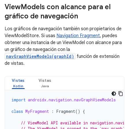
View
Models con alcance para el
gráfico de navegación
Los gráficos de navegación también son propietarios de
ViewModelStore. Si usas
Navigation Fragment
, puedes
obtener una instancia de un ViewModel con alcance para
un gráfico de navegación con la
navGraphViewModels(graphId)
función de extensión
de vistas.
Vistas
Vistas
import
androidx.navigation.navGraphViewModels
class
MyFragment
:
Fragment
()
{
// ViewModel API available in navigation.navig
// The ViewModel is scoped to the `nav_graph` 