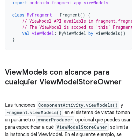
import
androidx.fragment.app.viewModels
class
MyFragment
:
Fragment
()
{
// ViewModel API available in fragment.fragmen
// The ViewModel is scoped to `this` Fragment
val
viewModel
:
MyViewModel
by
viewModels
()
}
View
Models con alcance para
cualquier View
Model
Store
Owner
Las funciones
ComponentActivity.viewModels()
y
Fragment.viewModels()
en el sistema de vistas toman
un parámetro
ownerProducer
opcional que puedes usar
para especificar a qué
ViewModelStoreOwner
se limita
la instancia del ViewModel. En el siguiente ejemplo, se