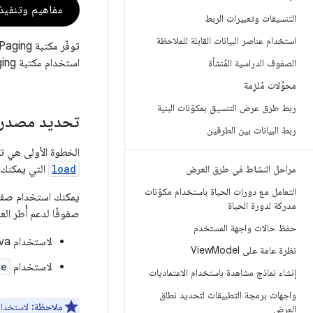
مفاهيم وتنفيذ باستخدام
التنسيقات وتعبيرات الربط
استخدام عناصر البيانات القابلة للملاحظة
استخدام مكتبة Paging لإعداد مصدر بيانات مقسَّمة إلى صفحات من مصدر بيانات شبكة وعرضها في
الصفوف الدراسية المُنشأة
محوِّلات مُلزِمة
ربط طرق عرض التنسيق بمكوّنات البنية
تحديد مصدر ب
ربط البيانات بين الطرفين
الخطوة الأولى هي ت
load
التي يمكنك إ
مراحل النشاط في طرق العرض
التعامل مع دورات الحياة باستخدام مكوّنات
يمكنك استخدام ص
مدركة لدورة الحياة
صفوفًا لدعم أُطر الع
حفظ حالات واجهة المستخدم
لاستخدام RxJava، يمكنك تنفيذ
نظرة عامة على View
Model
لاستخدام
re
إنشاء نماذج مشاهدة باستخدام الاعتماديات
واجهات برمجة التطبيقات لتحديد نطاق
ملاحظة:
لاستخدام مكتبة Paging مع va
العرض