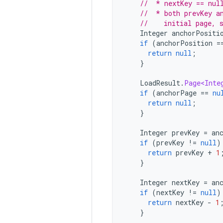
//  * nextKey == nul
//  * both prevKey a
//    initial page, 
Integer
anchorPositi
if
(
anchorPosition
=
return
null
;
}
LoadResult
.
Page<Inte
if
(
anchorPage
==
nu
return
null
;
}
Integer
prevKey
=
an
if
(
prevKey
!=
null
)
return
prevKey
+
1
}
Integer
nextKey
=
an
if
(
nextKey
!=
null
)
return
nextKey
-
1
}