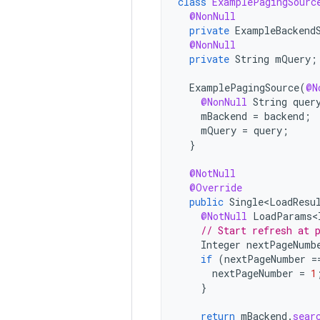
class
ExamplePagingSourc
@NonNull
private
ExampleBackend
@NonNull
private
String
mQuery
;
ExamplePagingSource
(
@N
@NonNull
String
quer
mBackend
=
backend
;
mQuery
=
query
;
}
@NotNull
@Override
public
Single<LoadResu
@NotNull
LoadParams<
// Start refresh at 
Integer
nextPageNumb
if
(
nextPageNumber
=
nextPageNumber
=
1
}
return
mBackend
.
sear