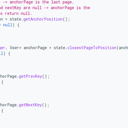
l -> anchorPage is the last page.
nd nextKey are null -> anchorPage is the
so return null.
on
=
state
.
getAnchorPosition
();
=
null
)
{
ger
,
User
>
anchorPage
=
state
.
closestPageToPosition
(
anc
ll
)
{
chorPage
.
getPrevKey
();
{
;
chorPage
.
getNextKey
();
{
;