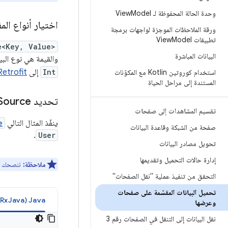
وحدة الحالة المحفوظة لـ View
Model
اختيار أنواع الم
ورقة الملاحظات الموجزة لواجهات برمجة
تطبيقات View
Model
e<Key, Value>
البيانات المباشرة
والقيمة هي نوع الب
Int
إلى
Retrofit
استخدام كوروتين Kotlin مع المكوّنات
المستندة إلى مراحل الحياة
تحديد Paging
Source
تقسيم المشاهدات إلى صفحات
ينفّذ المثال التالي
e
صفحة من الشبكة وقاعدة البيانات
.
User
تحويل مصادر البيانات
إدارة حالات التحميل وتقديمها
ملاحظة:
ننصحك ب
التحقق من تنفيذ عملية "نقل الصفحات"
تحميل البيانات المقسّمة على صفحات
Java‏ (RxJava)
وعرضها
نقل البيانات إلى التنقل في الصفحات رقم 3