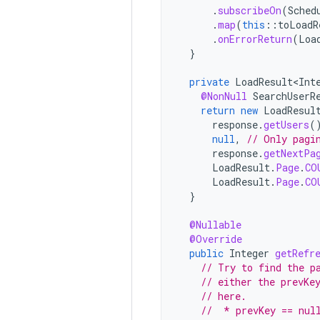
.
subscribeOn
(
Sched
.
map
(
this
::
toLoadR
.
onErrorReturn
(
Loa
}
private
LoadResult<Int
@NonNull
SearchUserR
return
new
LoadResul
response
.
getUsers
(
null
,
// Only pagi
response
.
getNextPa
LoadResult
.
Page
.
CO
LoadResult
.
Page
.
CO
}
@Nullable
@Override
public
Integer
getRefr
// Try to find the p
// either the prevKe
// here.
//  * prevKey == nul