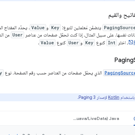
فاتيح والقيم
PagingSourc
يتضمّن مَعلمتَين للنوع:
Key
و
Value
. يحدّد المفتاح ال
يانات نفسها. على سبيل المثال، إذا كنت تحمّل صفحات من عناصر
User
من الش
، اختَر
Int
كنوع
Key
و
User
كنوع
Value
.
PagingSourc
الذي يحمّل صفحات من العناصر حسب رقم الصفحة. نوع
y
استخدام
Kotlin
لإصدار Paging 3.
Java‏ (Guava/LiveData)