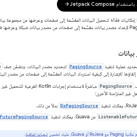
arrow_forward
 Jetpack Compose
توفّر مكتبة Paging إمكانيات فعّالة لتحميل البيانات المقسَّمة إلى صفحات وعرضها من مجموعة
يانات
حديد عملية تنفيذ
PagingSource
لتحديد مصدر البيانات. يتضمّن صف
e
لغاؤها للإشارة إلى كيفية استرداد البيانات المقسَّمة إلى صفحات من مصدر البيان
ف
PagingSource
مل غير المتزامنة الأخرى:
RxPagingSource
بدلاً من ذلك.
ListenableFutu
من Guava، يمكنك تنفيذ
eFuturePagingSource
RxJa أو Guava، عليك تضمين
تبعيات إضافية
.