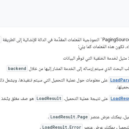
، تكون هذه المَعلمات كما يلي:
 مثيل لخدمة الخلفية التي توفّر البيانات
ب البحث الذي سيتم إرساله إلى الخدمة المشار إليها من خلال
backend
LoadPar
على معلومات حول عملية التحميل التي سيتم تنفيذها. ويشمل ذلك
حميلها.
LoadRes
على نتيجة عملية التحميل.
LoadResult
هو صف مغلق يتّخذ أحد 
حميل، يمكنك عرض عنصر
LoadResult.Page
.
التحميل، يمكنك عرض عنصر
LoadResult.Error
.