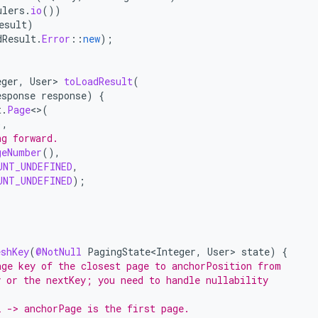
ulers
.
io
())
esult
)
dResult
.
Error
::
new
);
eger
,
User
>
toLoadResult
(
esponse
response
)
{
t
.
Page
<>
(
),
ng forward.
geNumber
(),
UNT_UNDEFINED
,
UNT_UNDEFINED
);
eshKey
(
@NotNull
PagingState<Integer
,
User
>
state
)
{
age key of the closest page to anchorPosition from
y or the nextKey; you need to handle nullability
l -> anchorPage is the first page.