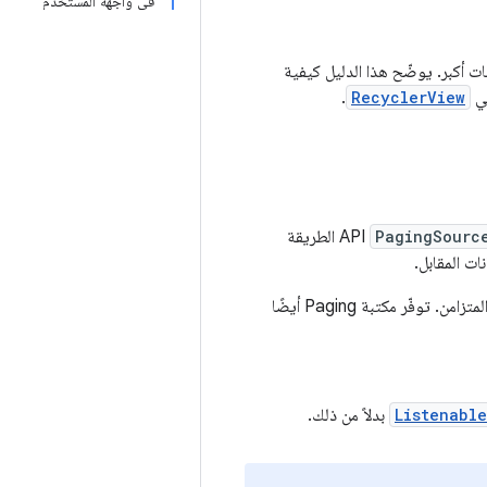
في واجهة المستخدم
 بيانات أكبر. يوضّح هذا الدليل كيفية
.
RecyclerView
PagingSourc
API الطريقة
ات المقابل.
مباشرةً لاستخدام إجراءات Kotlin الفرعية للتحميل غير المتزامن. توفّر مكتبة Paging أيضًا
Listenabl
بدلاً من ذلك.