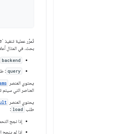
تُمرِّر عملية تنفيذ `PagingSource` النموذجية المَعلمات المقدَّمة في الدالة الإنشائية إلى الطريقة
بحث. في المثال أعلاه
backend
:
query
: طل
يحتوي العنصر
ams
العناصر التي سيتم ت
يحتوي العنصر
ult
طلب
load
:
إذا نجح الت
إذا لم ينجح 