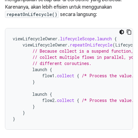
Karenanya, akan lebih efisien untuk menggunakan
repeatOnLifecycle()
secara langsung:
viewLifecycleOwner
.
lifecycleScope
.
launch
{
viewLifecycleOwner
.
repeatOnLifecycle
(
Lifecycle
// Because collect is a suspend function, 
// collect multiple flows in parallel, you
// different coroutines.
launch
{
flow1
.
collect
{
/* Process the value. 
}
launch
{
flow2
.
collect
{
/* Process the value. 
}
}
}