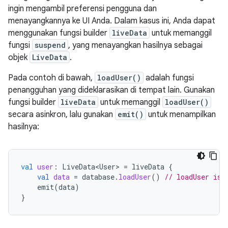
ingin mengambil preferensi pengguna dan
menayangkannya ke UI Anda. Dalam kasus ini, Anda dapat
menggunakan fungsi builder
liveData
untuk memanggil
fungsi
suspend
, yang menayangkan hasilnya sebagai
objek
LiveData
.
Pada contoh di bawah,
loadUser()
adalah fungsi
penangguhan yang dideklarasikan di tempat lain. Gunakan
fungsi builder
liveData
untuk memanggil
loadUser()
secara asinkron, lalu gunakan
emit()
untuk menampilkan
hasilnya:
val
user
:
LiveData<User>
=
liveData
{
val
data
=
database
.
loadUser
()
// loadUser is 
emit
(
data
)
}