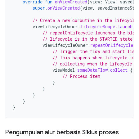
override
fun
onViewCreated
(
view
:
View
,
savedIn
super
.
onViewCreated
(
view
,
savedInstanceSta
// Create a new coroutine in the lifecycle
viewLifecycleOwner
.
lifecycleScope
.
launch
{
// repeatOnLifecycle launches the bloc
// lifecycle is in the STARTED state (
viewLifecycleOwner
.
repeatOnLifecycle
(
L
// Trigger the flow and start list
// This happens when lifecycle is 
// collecting when the lifecycle i
viewModel
.
someDataFlow
.
collect
{
// Process item
}
}
}
}
}
Pengumpulan alur berbasis Siklus proses