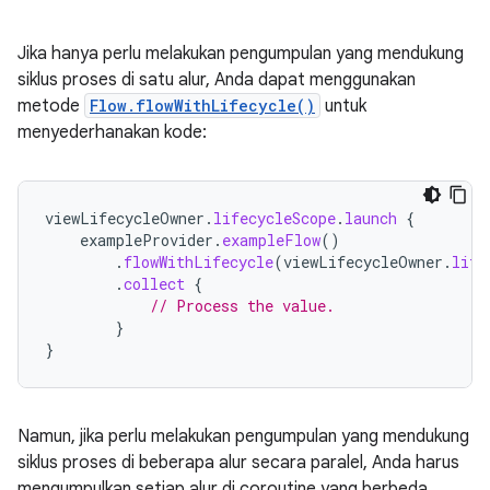
Jika hanya perlu melakukan pengumpulan yang mendukung
siklus proses di satu alur, Anda dapat menggunakan
metode
Flow.flowWithLifecycle()
untuk
menyederhanakan kode:
viewLifecycleOwner
.
lifecycleScope
.
launch
{
exampleProvider
.
exampleFlow
()
.
flowWithLifecycle
(
viewLifecycleOwner
.
life
.
collect
{
// Process the value.
}
}
Namun, jika perlu melakukan pengumpulan yang mendukung
siklus proses di beberapa alur secara paralel, Anda harus
mengumpulkan setiap alur di coroutine yang berbeda.