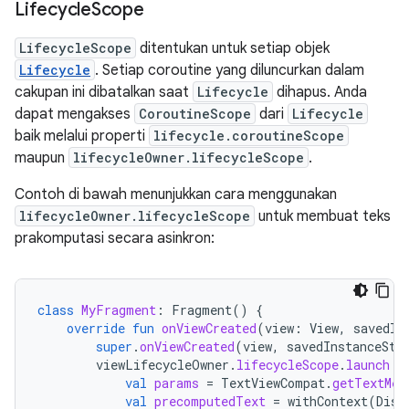
Lifecycle
Scope
LifecycleScope
ditentukan untuk setiap objek
Lifecycle
. Setiap coroutine yang diluncurkan dalam
cakupan ini dibatalkan saat
Lifecycle
dihapus. Anda
dapat mengakses
CoroutineScope
dari
Lifecycle
baik melalui properti
lifecycle.coroutineScope
maupun
lifecycleOwner.lifecycleScope
.
Contoh di bawah menunjukkan cara menggunakan
lifecycleOwner.lifecycleScope
untuk membuat teks
prakomputasi secara asinkron:
class
MyFragment
:
Fragment
()
{
override
fun
onViewCreated
(
view
:
View
,
savedIn
super
.
onViewCreated
(
view
,
savedInstanceSta
viewLifecycleOwner
.
lifecycleScope
.
launch
{
val
params
=
TextViewCompat
.
getTextMet
val
precomputedText
=
withContext
(
Disp