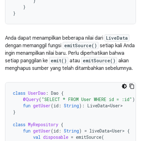
}
}
}
Anda dapat menampilkan beberapa nilai dari
LiveData
dengan memanggil fungsi
emitSource()
setiap kali Anda
ingin menampilkan nilai baru. Perlu diperhatikan bahwa
setiap panggilan ke
emit()
atau
emitSource()
akan
menghapus sumber yang telah ditambahkan sebelumnya.
class
UserDao
:
Dao
{
@Query
(
"SELECT * FROM User WHERE id = :id"
)
fun
getUser
(
id
:
String
):
LiveData<User>
}
class
MyRepository
{
fun
getUser
(
id
:
String
)
=
liveData<User>
{
val
disposable
=
emitSource
(