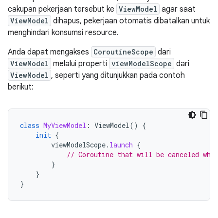
cakupan pekerjaan tersebut ke
ViewModel
agar saat
ViewModel
dihapus, pekerjaan otomatis dibatalkan untuk
menghindari konsumsi resource.
Anda dapat mengakses
CoroutineScope
dari
ViewModel
melalui properti
viewModelScope
dari
ViewModel
, seperti yang ditunjukkan pada contoh
berikut:
class
MyViewModel
:
ViewModel
()
{
init
{
viewModelScope
.
launch
{
// Coroutine that will be canceled whe
}
}
}