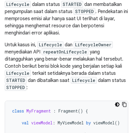
Lifecycle
dalam status
STARTED
dan membatalkan
pengumpulan saat dalam status
STOPPED
. Pendekatan ini
memproses emisi alur hanya saat UI terlihat di layar,
sehingga menghemat resource dan berpotensi
menghindari error aplikasi.
Untuk kasus ini,
Lifecycle
dan
LifecycleOwner
menyediakan API
repeatOnLifecycle
yang
ditangguhkan yang benar-benar melakukan hal tersebut.
Contoh berikut berisi blok kode yang berjalan setiap kali
Lifecycle
terkait setidaknya berada dalam status
STARTED
dan dibatalkan saat
Lifecycle
dalam status
STOPPED
:
class
MyFragment
:
Fragment
()
{
val
viewModel
:
MyViewModel
by
viewModel
()