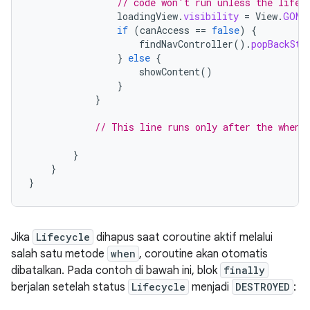
// code won't run unless the lifec
loadingView
.
visibility
=
View
.
GONE
if
(
canAccess
==
false
)
{
findNavController
().
popBackSta
}
else
{
showContent
()
}
}
// This line runs only after the whenS
}
}
}
Jika
Lifecycle
dihapus saat coroutine aktif melalui
salah satu metode
when
, coroutine akan otomatis
dibatalkan. Pada contoh di bawah ini, blok
finally
berjalan setelah status
Lifecycle
menjadi
DESTROYED
: