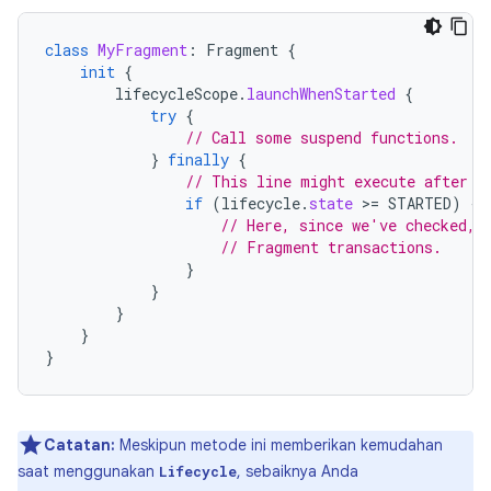
class
MyFragment
:
Fragment
{
init
{
lifecycleScope
.
launchWhenStarted
{
try
{
// Call some suspend functions.
}
finally
{
// This line might execute after L
if
(
lifecycle
.
state
>
=
STARTED
)
{
// Here, since we've checked, 
// Fragment transactions.
}
}
}
}
}
Catatan:
Meskipun metode ini memberikan kemudahan
saat menggunakan
, sebaiknya Anda
Lifecycle