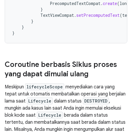
PrecomputedTextCompat
.
create
(
longT
}
TextViewCompat
.
setPrecomputedText
(
text
}
}
}
Coroutine berbasis Siklus proses
yang dapat dimulai ulang
Meskipun
lifecycleScope
menyediakan cara yang
tepat untuk otomatis membatalkan operasi yang berjalan
lama saat
Lifecycle
dalam status
DESTROYED
,
mungkin ada kasus lain saat Anda ingin memulai eksekusi
blok kode saat
Lifecycle
berada dalam status
tertentu, dan membatalkannya saat berada dalam status
lain. Misalnya, Anda mungkin ingin mengumpulkan alur saat