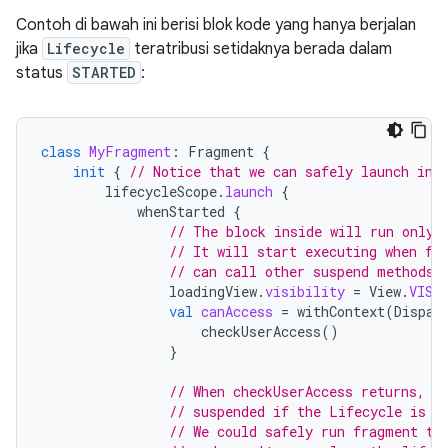
Contoh di bawah ini berisi blok kode yang hanya berjalan
jika
Lifecycle
teratribusi setidaknya berada dalam
status
STARTED
:
class
MyFragment
:
Fragment
{
init
{
// Notice that we can safely launch in 
lifecycleScope
.
launch
{
whenStarted
{
// The block inside will run only 
// It will start executing when fr
// can call other suspend methods.
loadingView
.
visibility
=
View
.
VISI
val
canAccess
=
withContext
(
Dispat
checkUserAccess
()
}
// When checkUserAccess returns, t
// suspended if the Lifecycle is n
// We could safely run fragment tr