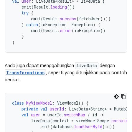
val
user
:
LiveData<Result>
=
liveData
{
emit
(
Result
.
loading
())
try
{
emit
(
Result
.
success
(
fetchUser
()))
}
catch
(
ioException
:
Exception
)
{
emit
(
Result
.
error
(
ioException
))
}
}
Anda juga dapat menggabungkan
liveData
dengan
Transformations
, seperti yang ditunjukkan pada contoh
berikut:
class
MyViewModel
:
ViewModel
()
{
private
val
userId
:
LiveData<String>
=
Mutable
val
user
=
userId
.
switchMap
{
id
-
liveData
(
context
=
viewModelScope
.
coroutin
emit
(
database
.
loadUserById
(
id
))