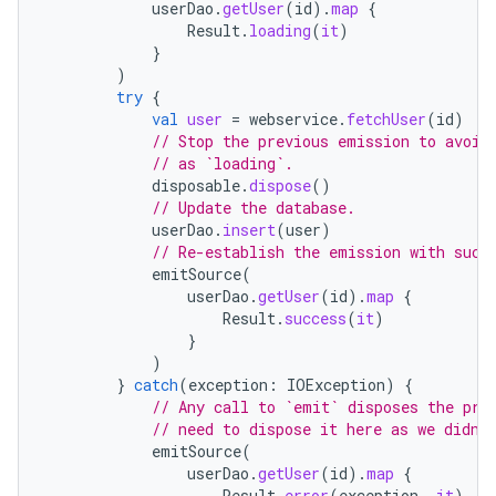
userDao
.
getUser
(
id
).
map
{
Result
.
loading
(
it
)
}
)
try
{
val
user
=
webservice
.
fetchUser
(
id
)
// Stop the previous emission to avoid
// as `loading`.
disposable
.
dispose
()
// Update the database.
userDao
.
insert
(
user
)
// Re-establish the emission with succ
emitSource
(
userDao
.
getUser
(
id
).
map
{
Result
.
success
(
it
)
}
)
}
catch
(
exception
:
IOException
)
{
// Any call to `emit` disposes the pre
// need to dispose it here as we didn'
emitSource
(
userDao
.
getUser
(
id
).
map
{
Result
.
error
(
exception
,
it
)