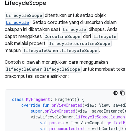
Lifecycle
Scope
LifecycleScope
ditentukan untuk setiap objek
Lifecycle
. Setiap coroutine yang diluncurkan dalam
cakupan ini dibatalkan saat
Lifecycle
dihapus. Anda
dapat mengakses
CoroutineScope
dari
Lifecycle
baik melalui properti
lifecycle.coroutineScope
maupun
lifecycleOwner.lifecycleScope
.
Contoh di bawah menunjukkan cara menggunakan
lifecycleOwner.lifecycleScope
untuk membuat teks
prakomputasi secara asinkron:
class
MyFragment
:
Fragment
()
{
override
fun
onViewCreated
(
view
:
View
,
savedIn
super
.
onViewCreated
(
view
,
savedInstanceSta
viewLifecycleOwner
.
lifecycleScope
.
launch
{
val
params
=
TextViewCompat
.
getTextMet
val
precomputedText
=
withContext
(
Disp