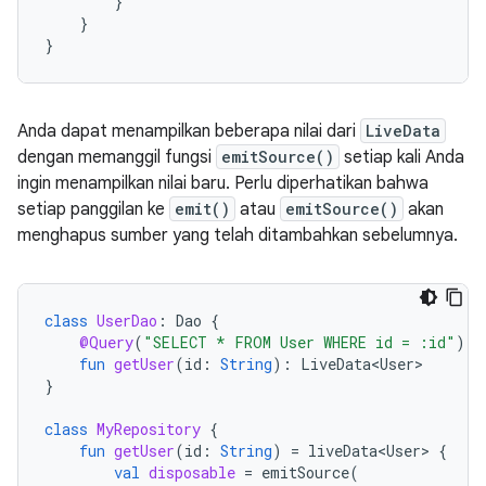
}
}
}
Anda dapat menampilkan beberapa nilai dari
LiveData
dengan memanggil fungsi
emitSource()
setiap kali Anda
ingin menampilkan nilai baru. Perlu diperhatikan bahwa
setiap panggilan ke
emit()
atau
emitSource()
akan
menghapus sumber yang telah ditambahkan sebelumnya.
class
UserDao
:
Dao
{
@Query
(
"SELECT * FROM User WHERE id = :id"
)
fun
getUser
(
id
:
String
):
LiveData<User>
}
class
MyRepository
{
fun
getUser
(
id
:
String
)
=
liveData<User>
{
val
disposable
=
emitSource
(