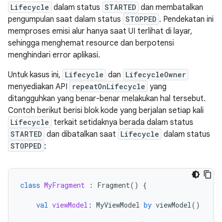
Lifecycle
dalam status
STARTED
dan membatalkan
pengumpulan saat dalam status
STOPPED
. Pendekatan ini
memproses emisi alur hanya saat UI terlihat di layar,
sehingga menghemat resource dan berpotensi
menghindari error aplikasi.
Untuk kasus ini,
Lifecycle
dan
LifecycleOwner
menyediakan API
repeatOnLifecycle
yang
ditangguhkan yang benar-benar melakukan hal tersebut.
Contoh berikut berisi blok kode yang berjalan setiap kali
Lifecycle
terkait setidaknya berada dalam status
STARTED
dan dibatalkan saat
Lifecycle
dalam status
STOPPED
:
class
MyFragment
:
Fragment
()
{
val
viewModel
:
MyViewModel
by
viewModel
()