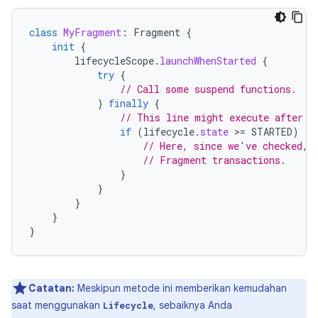
class
MyFragment
:
Fragment
{
init
{
lifecycleScope
.
launchWhenStarted
{
try
{
// Call some suspend functions.
}
finally
{
// This line might execute after L
if
(
lifecycle
.
state
>
=
STARTED
)
{
// Here, since we've checked, 
// Fragment transactions.
}
}
}
}
}
Catatan:
Meskipun metode ini memberikan kemudahan
saat menggunakan
, sebaiknya Anda
Lifecycle