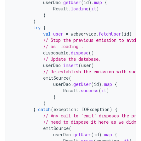
userDao
.
getUser
(
id
).
map
{
Result
.
loading
(
it
)
}
)
try
{
val
user
=
webservice
.
fetchUser
(
id
)
// Stop the previous emission to avoid
// as `loading`.
disposable
.
dispose
()
// Update the database.
userDao
.
insert
(
user
)
// Re-establish the emission with succ
emitSource
(
userDao
.
getUser
(
id
).
map
{
Result
.
success
(
it
)
}
)
}
catch
(
exception
:
IOException
)
{
// Any call to `emit` disposes the pre
// need to dispose it here as we didn'
emitSource
(
userDao
.
getUser
(
id
).
map
{
Result
.
error
(
exception
,
it
)