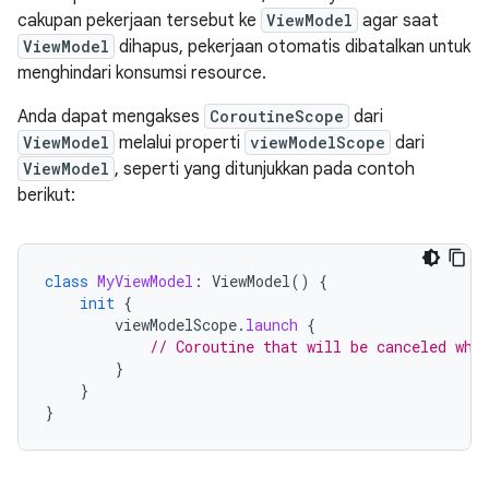
cakupan pekerjaan tersebut ke
ViewModel
agar saat
ViewModel
dihapus, pekerjaan otomatis dibatalkan untuk
menghindari konsumsi resource.
Anda dapat mengakses
CoroutineScope
dari
ViewModel
melalui properti
viewModelScope
dari
ViewModel
, seperti yang ditunjukkan pada contoh
berikut:
class
MyViewModel
:
ViewModel
()
{
init
{
viewModelScope
.
launch
{
// Coroutine that will be canceled whe
}
}
}