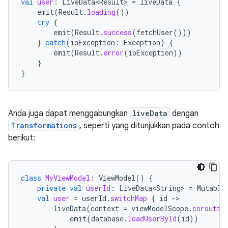
val
user
:
LiveData<Result>
=
liveData
{
emit
(
Result
.
loading
())
try
{
emit
(
Result
.
success
(
fetchUser
()))
}
catch
(
ioException
:
Exception
)
{
emit
(
Result
.
error
(
ioException
))
}
}
Anda juga dapat menggabungkan
liveData
dengan
Transformations
, seperti yang ditunjukkan pada contoh
berikut:
class
MyViewModel
:
ViewModel
()
{
private
val
userId
:
LiveData<String>
=
Mutable
val
user
=
userId
.
switchMap
{
id
-
liveData
(
context
=
viewModelScope
.
coroutin
emit
(
database
.
loadUserById
(
id
))