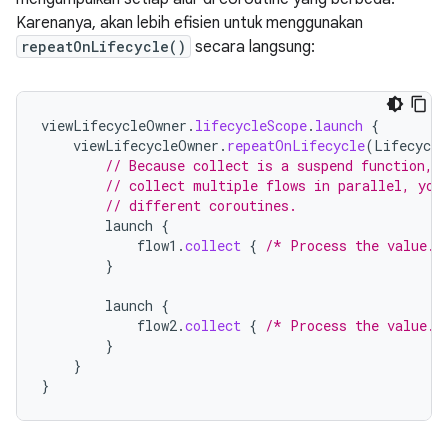
Karenanya, akan lebih efisien untuk menggunakan
repeatOnLifecycle()
secara langsung:
viewLifecycleOwner
.
lifecycleScope
.
launch
{
viewLifecycleOwner
.
repeatOnLifecycle
(
Lifecycle
// Because collect is a suspend function, 
// collect multiple flows in parallel, you
// different coroutines.
launch
{
flow1
.
collect
{
/* Process the value. 
}
launch
{
flow2
.
collect
{
/* Process the value. 
}
}
}