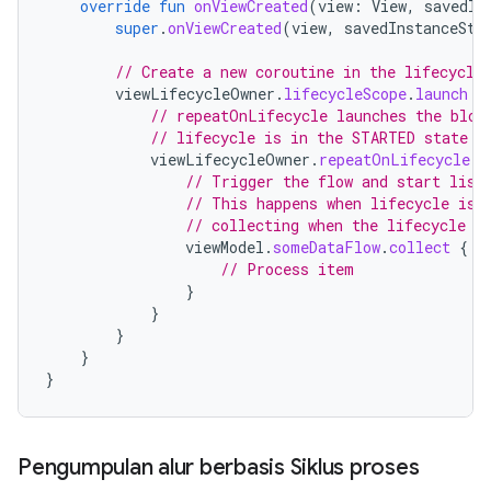
override
fun
onViewCreated
(
view
:
View
,
savedIn
super
.
onViewCreated
(
view
,
savedInstanceSta
// Create a new coroutine in the lifecycle
viewLifecycleOwner
.
lifecycleScope
.
launch
{
// repeatOnLifecycle launches the bloc
// lifecycle is in the STARTED state (
viewLifecycleOwner
.
repeatOnLifecycle
(
L
// Trigger the flow and start list
// This happens when lifecycle is 
// collecting when the lifecycle i
viewModel
.
someDataFlow
.
collect
{
// Process item
}
}
}
}
}
Pengumpulan alur berbasis Siklus proses