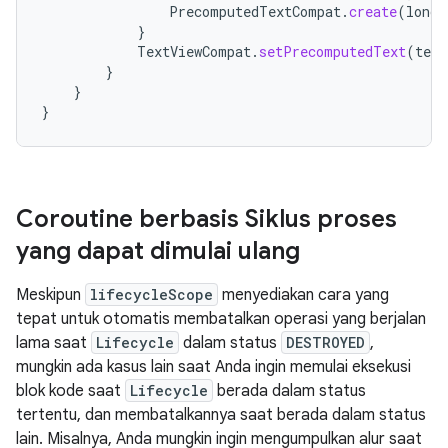
PrecomputedTextCompat
.
create
(
longT
}
TextViewCompat
.
setPrecomputedText
(
text
}
}
}
Coroutine berbasis Siklus proses
yang dapat dimulai ulang
Meskipun
lifecycleScope
menyediakan cara yang
tepat untuk otomatis membatalkan operasi yang berjalan
lama saat
Lifecycle
dalam status
DESTROYED
,
mungkin ada kasus lain saat Anda ingin memulai eksekusi
blok kode saat
Lifecycle
berada dalam status
tertentu, dan membatalkannya saat berada dalam status
lain. Misalnya, Anda mungkin ingin mengumpulkan alur saat