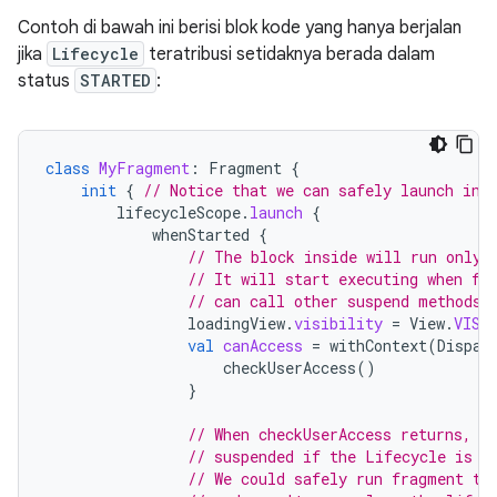
Contoh di bawah ini berisi blok kode yang hanya berjalan
jika
Lifecycle
teratribusi setidaknya berada dalam
status
STARTED
:
class
MyFragment
:
Fragment
{
init
{
// Notice that we can safely launch in 
lifecycleScope
.
launch
{
whenStarted
{
// The block inside will run only 
// It will start executing when fr
// can call other suspend methods.
loadingView
.
visibility
=
View
.
VISI
val
canAccess
=
withContext
(
Dispat
checkUserAccess
()
}
// When checkUserAccess returns, t
// suspended if the Lifecycle is n
// We could safely run fragment tr