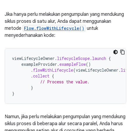
Jika hanya perlu melakukan pengumpulan yang mendukung
siklus proses di satu alur, Anda dapat menggunakan
metode
Flow.flowWithLifecycle()
untuk
menyederhanakan kode:
viewLifecycleOwner
.
lifecycleScope
.
launch
{
exampleProvider
.
exampleFlow
()
.
flowWithLifecycle
(
viewLifecycleOwner
.
life
.
collect
{
// Process the value.
}
}
Namun, jika perlu melakukan pengumpulan yang mendukung
siklus proses di beberapa alur secara paralel, Anda harus
mengumpulkan setiap alur di coroutine yang berbeda.