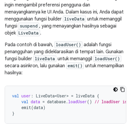
ingin mengambil preferensi pengguna dan
menayangkannya ke UI Anda. Dalam kasus ini, Anda dapat
menggunakan fungsi builder
liveData
untuk memanggil
fungsi
suspend
, yang menayangkan hasilnya sebagai
objek
LiveData
.
Pada contoh di bawah,
loadUser()
adalah fungsi
penangguhan yang dideklarasikan di tempat lain. Gunakan
fungsi builder
liveData
untuk memanggil
loadUser()
secara asinkron, lalu gunakan
emit()
untuk menampilkan
hasilnya:
val
user
:
LiveData<User>
=
liveData
{
val
data
=
database
.
loadUser
()
// loadUser is 
emit
(
data
)
}