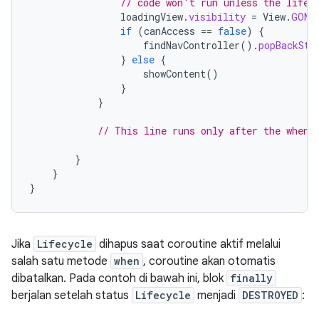
// code won't run unless the lifec
loadingView
.
visibility
=
View
.
GONE
if
(
canAccess
==
false
)
{
findNavController
().
popBackSta
}
else
{
showContent
()
}
}
// This line runs only after the whenS
}
}
}
Jika
Lifecycle
dihapus saat coroutine aktif melalui
salah satu metode
when
, coroutine akan otomatis
dibatalkan. Pada contoh di bawah ini, blok
finally
berjalan setelah status
Lifecycle
menjadi
DESTROYED
: