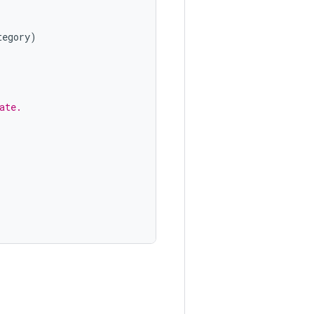
tegory
)
ate.