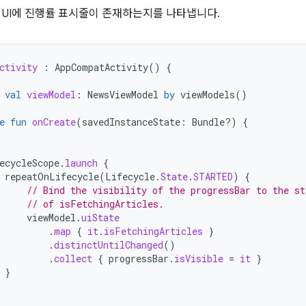
 UI에 진행률 표시줄이 존재하는지를 나타냅니다.
ctivity
:
AppCompatActivity
()
{
val
viewModel
:
NewsViewModel
by
viewModels
()
e
fun
onCreate
(
savedInstanceState
:
Bundle?)
{
ecycleScope
.
launch
{
repeatOnLifecycle
(
Lifecycle
.
State
.
STARTED
)
{
// Bind the visibility of the progressBar to the st
// of isFetchingArticles.
viewModel
.
uiState
.
map
{
it
.
isFetchingArticles
}
.
distinctUntilChanged
()
.
collect
{
progressBar
.
isVisible
=
it
}
}