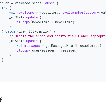
chJob
=
viewModelScope
.
launch
{
try
{
val
newsItems
=
repository
.
newsItemsForCategory
(
ca
_uiState
.
update
{
it
.
copy
(
newsItems
=
newsItems
)
}
}
catch
(
ioe
:
IOException
)
{
// Handle the error and notify the UI when appropri
_uiState
.
update
{
val
messages
=
getMessagesFromThrowable
(
ioe
)
it
.
copy
(
userMessages
=
messages
)
}
}
용