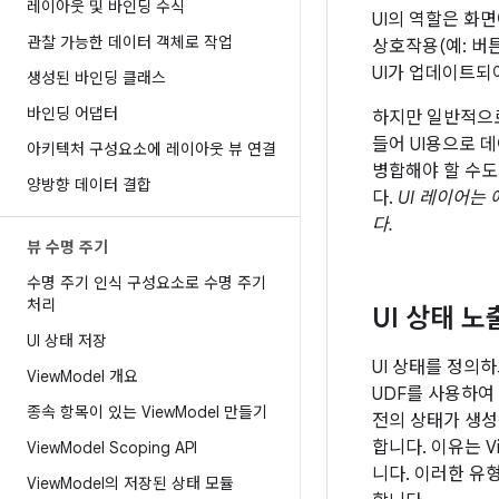
레이아웃 및 바인딩 수식
UI의 역할은 화
관찰 가능한 데이터 객체로 작업
상호작용(예: 버
UI가 업데이트되
생성된 바인딩 클래스
바인딩 어댑터
하지만 일반적으로
들어 UI용으로 
아키텍처 구성요소에 레이아웃 뷰 연결
병합해야 할 수도
양방향 데이터 결합
다.
UI 레이어는
다.
뷰 수명 주기
수명 주기 인식 구성요소로 수명 주기
처리
UI 상태 노
UI 상태 저장
UI 상태를 정의
View
Model 개요
UDF를 사용하여
종속 항목이 있는 View
Model 만들기
전의 상태가 생성
합니다. 이유는 
View
Model Scoping API
니다. 이러한 유
View
Model의 저장된 상태 모듈