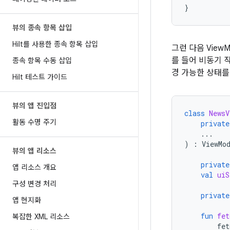
}
뷰의 종속 항목 삽입
Hilt를 사용한 종속 항목 삽입
그런 다음 Vie
를 들어 비동기 
종속 항목 수동 삽입
경 가능한 상태를
Hilt 테스트 가이드
뷰의 앱 진입점
class
NewsV
활동 수명 주기
private
...
)
:
ViewMo
뷰의 앱 리소스
private
앱 리소스 개요
val
uiS
구성 변경 처리
private
앱 현지화
fun
fet
복잡한 XML 리소스
fet