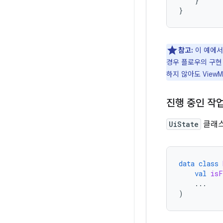
}
}
참고:
이 예에서
경우 플로우의 구현
하지 않아도 View
진행 중인 작
UiState
클래스
data
class
val
isF
...
)