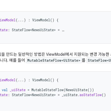
iewModel
(...)
:
ViewModel
()
{
tate
:
StateFlow<NewsUiState>
=
…
을 만드는 일반적인 방법은 ViewModel에서 지원되는 변경 가능
니다. 예를 들어
MutableStateFlow<UiState>
를
StateFlow<
iewModel
(...)
:
ViewModel
()
{
val
_uiState
=
MutableStateFlow
(
NewsUiState
())
tate
:
StateFlow<NewsUiState>
=
_uiState
.
asStateFlow
()