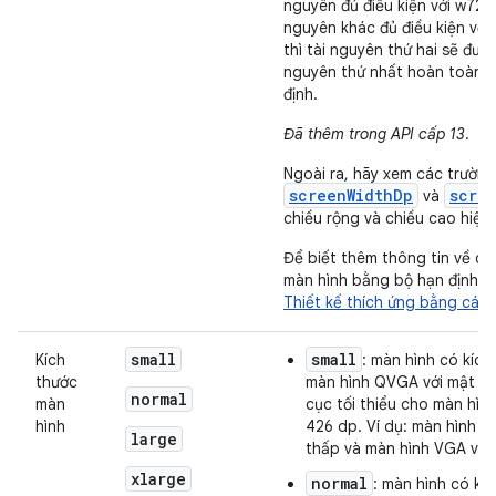
nguyên đủ điều kiện với w72
nguyên khác đủ điều kiện v
thì tài nguyên thứ hai sẽ đượ
nguyên thứ nhất hoàn toàn khớ
định.
Đã thêm trong API cấp 13
.
Ngoài ra, hãy xem các trường
screenWidthDp
scre
và
chiều rộng và chiều cao hiện 
Để biết thêm thông tin về cá
màn hình bằng bộ hạn định nà
Thiết kế thích ứng bằng các 
small
small
Kích
: màn hình có kích
thước
màn hình QVGA với mật độ
normal
màn
cục tối thiểu cho màn hìn
hình
426 dp. Ví dụ: màn hình Q
large
thấp và màn hình VGA với 
xlarge
normal
: màn hình có kí