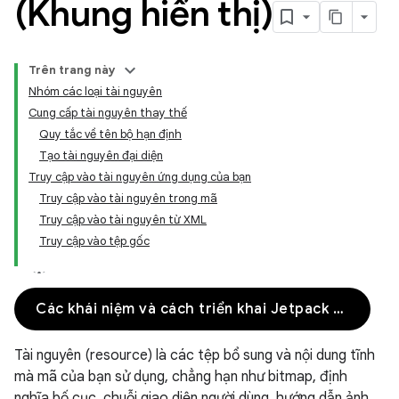
(Khung hiển thị)
Trên trang này
Nhóm các loại tài nguyên
Cung cấp tài nguyên thay thế
Quy tắc về tên bộ hạn định
Tạo tài nguyên đại diện
Truy cập vào tài nguyên ứng dụng của bạn
Truy cập vào tài nguyên trong mã
Truy cập vào tài nguyên từ XML
Truy cập vào tệp gốc
Các khái niệm và cách triển khai Jetpack Compose
Tài nguyên (resource) là các tệp bổ sung và nội dung tĩnh
mà mã của bạn sử dụng, chẳng hạn như bitmap, định
nghĩa bố cục, chuỗi giao diện người dùng, hướng dẫn ảnh