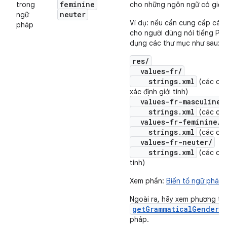
feminine
trong
cho những ngôn ngữ có giốn
neuter
ngữ
Ví dụ: nếu cần cung cấp các
pháp
cho người dùng nói tiếng Phá
dụng các thư mục như sau:
res/
values-fr/
strings.xml
(các chu
xác định giới tính)
values-fr-masculine/
strings.xml
(các chu
values-fr-feminine/
strings.xml
(các chuỗ
values-fr-neuter/
strings.xml
(các chuỗ
tính)
Xem phần:
Biến tố ngữ pháp
Ngoài ra, hãy xem phương th
getGrammaticalGender()
pháp.