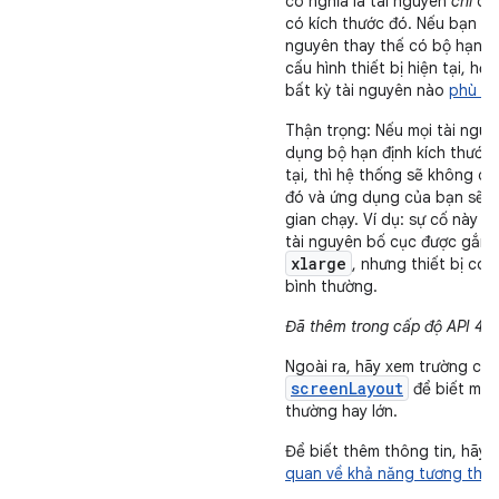
có nghĩa là tài nguyên
chỉ
dàn
có kích thước đó. Nếu bạn k
nguyên thay thế có bộ hạn đ
cấu hình thiết bị hiện tại, h
bất kỳ tài nguyên nào
phù hợ
Thận trọng: Nếu mọi tài ngu
dụng bộ hạn định kích thước
tại, thì hệ thống sẽ không d
đó và ứng dụng của bạn sẽ g
gian chạy. Ví dụ: sự cố này x
tài nguyên bố cục được gắn t
xlarge
, nhưng thiết bị có 
bình thường.
Đã thêm trong cấp độ API 4
.
Ngoài ra, hãy xem trường cấu
screenLayout
để biết màn 
thường hay lớn.
Để biết thêm thông tin, hãy 
quan về khả năng tương thích