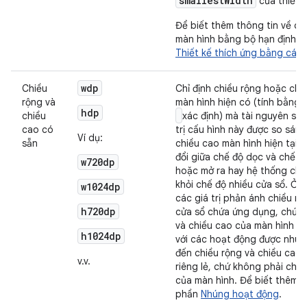
smallestWidth
của thiết b
Để biết thêm thông tin về cá
màn hình bằng bộ hạn định nà
Thiết kế thích ứng bằng các 
w
dp
Chiều
Chỉ định chiều rộng hoặc chiề
rộng và
màn hình hiện có (tính bằng 
h
dp
chiều
xác định) mà tài nguyên sẽ
cao có
trị cấu hình này được so sánh
Ví dụ:
sẵn
chiều cao màn hình hiện tại k
đổi giữa chế độ dọc và chế đ
w720dp
hoặc mở ra hay hệ thống ch
khỏi chế độ nhiều cửa sổ. Ở c
w1024dp
các giá trị phản ánh chiều r
h720dp
cửa sổ chứa ứng dụng, chứ k
và chiều cao của màn hình thi
h1024dp
với các hoạt động được nhúng,
đến chiều rộng và chiều cao
v.v.
riêng lẻ, chứ không phải chiề
của màn hình. Để biết thêm t
phần
Nhúng hoạt động
.