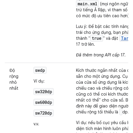
main.xml
(mọi ngôn ngữ từ 
trừ tiếng Ả Rập, vì tham số đ
có mức độ ưu tiên cao hơn)
Lưu ý: Để bật các tính năng 
trái cho ứng dụng, bạn phải
true
Targ
thành "
" và đặt
17 trở lên.
Đã thêm trong API cấp 17
.
sw
dp
Độ
Kích thước ngắn nhất của diệ
rộng
sẵn cho một ứng dụng. Cụ t
Ví dụ:
nhỏ
của cửa sổ ứng dụng là kích
nhất
chiều cao và chiều rộng có s
sw320dp
cũng có thể coi kích thước n
nhất có thể" cho cửa sổ. Bạ
sw600dp
định này để giao diện người
chiều rộng tối thiểu là
dp.
sw720dp
Ví dụ: nếu bố cục yêu cầu kí
v.v.
diện tích màn hình luôn phải t