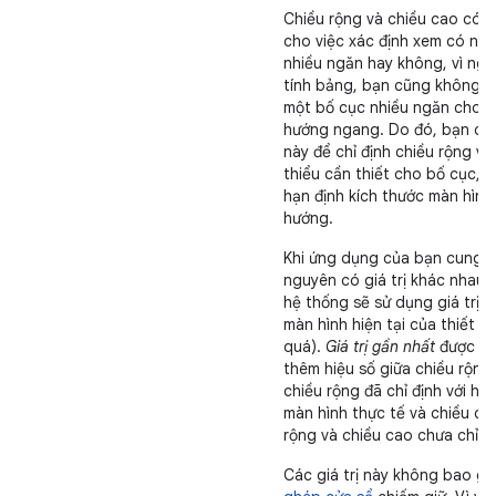
Chiều rộng và chiều cao có s
cho việc xác định xem có nê
nhiều ngăn hay không, vì ngay
tính bảng, bạn cũng không 
một bố cục nhiều ngăn cho h
hướng ngang. Do đó, bạn có
này để chỉ định chiều rộng và
thiểu cần thiết cho bố cục, t
hạn định kích thước màn hình
hướng.
Khi ứng dụng của bạn cung c
nguyên có giá trị khác nhau 
hệ thống sẽ sử dụng giá trị g
màn hình hiện tại của thiết b
quá).
Giá trị gần nhất
được xá
thêm hiệu số giữa chiều rộng
chiều rộng đã chỉ định với hi
màn hình thực tế và chiều cao
rộng và chiều cao chưa chỉ địn
Các giá trị này không bao 