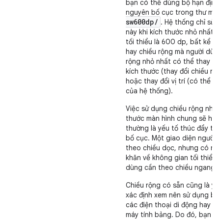
bạn có thể dùng bộ hạn định 
nguyên bố cục trong thư mụ
sw600dp/
. Hệ thống chỉ sử
này khi kích thước nhỏ nhất 
tối thiểu là 600 dp, bất kể 6
hay chiều rộng mà người dùng
rộng nhỏ nhất có thể thay đổ
kích thước (thay đổi chiều rộ
hoặc thay đổi vị trí (có thể 
của hệ thống).
Việc sử dụng chiều rộng nhỏ 
thước màn hình chung sẽ hữu 
thường là yếu tố thúc đẩy tro
bố cục. Một giao diện người
theo chiều dọc, nhưng có nh
khăn về không gian tối thiểu
dùng cần theo chiều ngang.
Chiều rộng có sẵn cũng là yế
xác định xem nên sử dụng b
các điện thoại di động hay b
máy tính bảng. Do đó, bạn c