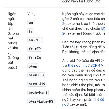
động hiện tại tương ứng.
Ngôn
Ví dụ:
Ngôn ngữ này được xác định
ngữ,
gồm 2 chữ cái theo tiêu chu
en
tập
2
{:.external}, có thể theo s
lệnh
chữ cái theo tiêu chuẩn
ISO 
fr
r
(không
2
{:.external} (đứng trước
v
bắt
en-rUS
Các mã này
không
phân biệt 
buộc)
r
Tiền tố
được dùng để phân
và khu
fr-rFR
Bạn không thể chỉ định riêng
vực
fr-rCA
(không
Android 7.0 (cấp độ API 24) 
bắt
trợ
thẻ ngôn ngữ BCP 47
{:.e
b+en
buộc)
dùng các thẻ này để đáp ứng 
b+en+US
nguyên dành riêng cho từng 
Thẻ ngôn ngữ được tạo từ mộ
b+es+419
hoặc nhiều thẻ phụ, mỗi thẻ 
chỉnh hoặc thu hẹp phạm vi 
b+zh+Hant
thể xác định. Để biết thêm t
ngữ, hãy xem phần
Thẻ để xá
b+sr+Latn+RS
ngữ
{:.external}.