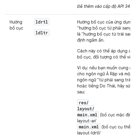
Đã thêm vào cấp độ API 34.
ldrtl
Hướng
Hướng bố cục của ứng dụng
bố cục
"hướng bố cục từ phải sang t
ldltr
là "hướng bố cục từ trái sang 
định ngầm ẩn.
Cách này có thể áp dụng cho
bố cục, đối tượng có thể vẽ h
Ví dụ: nếu bạn muốn cung cấ
cho ngôn ngữ Ả Rập và một 
ngôn ngữ "từ phải sang trái"
hoặc tiếng Do Thái, hãy sử 
sau:
res/
layout/
main.xml
(bố cục mặc định
layout-ar/
main.xml
(bố cục cụ thể c
layout-ldrtl/