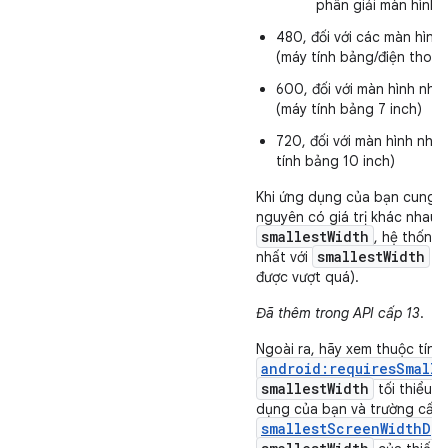
phân giải màn hình 
480, đối với các màn hìn
(máy tính bảng/điện thoại
600, đối với màn hình nh
(máy tính bảng 7 inch)
720, đối với màn hình như
tính bảng 10 inch)
Khi ứng dụng của bạn cung c
nguyên có giá trị khác nhau 
smallestWidth
, hệ thống 
smallestWidth
nhất với
củ
được vượt quá).
Đã thêm trong API cấp 13
.
Ngoài ra, hãy xem thuộc tính
android:requiresSmalle
smallestWidth
tối thiểu t
dụng của bạn và trường cấu 
smallestScreenWidthDp