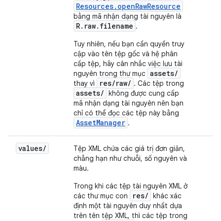
Resources.openRawResource
bằng mã nhận dạng tài nguyên là
R.raw.filename
.
Tuy nhiên, nếu bạn cần quyền truy
cập vào tên tệp gốc và hệ phân
cấp tệp, hãy cân nhắc việc lưu tài
assets/
nguyên trong thư mục
res/raw/
thay vì
. Các tệp trong
assets/
không được cung cấp
mã nhận dạng tài nguyên nên bạn
chỉ có thể đọc các tệp này bằng
AssetManager
.
values/
Tệp XML chứa các giá trị đơn giản,
chẳng hạn như chuỗi, số nguyên và
màu.
Trong khi các tệp tài nguyên XML ở
res/
các thư mục con
khác xác
định một tài nguyên duy nhất dựa
trên tên tệp XML, thì các tệp trong