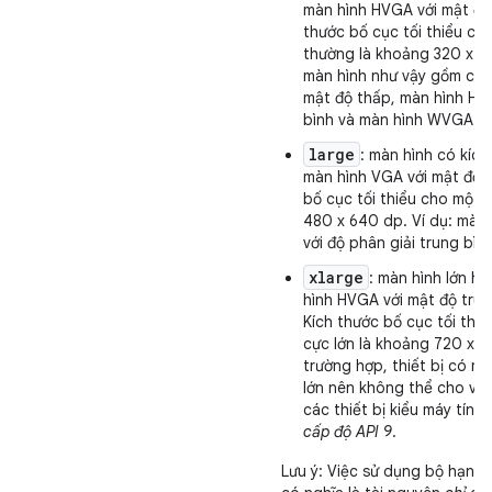
màn hình HVGA với mật độ 
thước bố cục tối thiểu ch
thường là khoảng 320 x 4
màn hình như vậy gồm có
mật độ thấp, màn hình HV
bình và màn hình WVGA vớ
large
: màn hình có kíc
màn hình VGA với mật độ t
bố cục tối thiểu cho một 
480 x 640 dp. Ví dụ: mà
với độ phân giải trung bình
xlarge
: màn hình lớn h
hình HVGA với mật độ trun
Kích thước bố cục tối thi
cực lớn là khoảng 720 x 9
trường hợp, thiết bị có mà
lớn nên không thể cho vào 
các thiết bị kiểu máy tính
cấp độ API 9
.
Lưu ý: Việc sử dụng bộ hạn đ