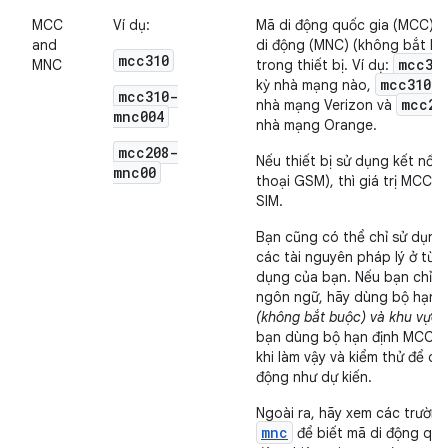
MCC
Ví dụ:
Mã di động quốc gia (MCC), 
and
di động (MNC) (không bắt bu
mcc310
mcc31
MNC
trong thiết bị. Ví dụ:
mcc310-
kỳ nhà mạng nào,
mcc310-
mcc20
nhà mạng Verizon và
mnc004
nhà mạng Orange.
mcc208-
Nếu thiết bị sử dụng kết nối v
mnc00
thoại GSM), thì giá trị MCC 
SIM.
Bạn cũng có thể chỉ sử dụng 
các tài nguyên pháp lý ở từn
dụng của bạn. Nếu bạn chỉ cầ
ngôn ngữ, hãy dùng bộ hạn 
(không bắt buộc) và khu vực 
bạn dùng bộ hạn định MCC v
khi làm vậy và kiểm thử để c
động như dự kiến.
Ngoài ra, hãy xem các trườn
mnc
để biết mã di động quố