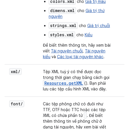
colors.xml
cho
Giá trị màu
dimens.xml
cho
Giá trị thứ
nguyên
strings.xml
cho
Giá trị chuỗi
styles.xml
cho
Kiểu
Để biết thêm thông tin, hãy xem bài
viết
Tài nguyên chuỗi
,
Tài nguyên
kiểu
và
Các loại tài nguyên khác
.
xml/
Tệp XML tuỳ ý có thể được đọc
trong thời gian chạy bằng cách gọi
Resources.getXML
(). Bạn phải
lưu các tệp cấu hình XML vào đây.
font/
Các tệp phông chữ có đuôi như
TTF, OTF hoặc TTC hoặc các tệp
XML có chứa phần tử
. Để biết
thêm thông tin về phông chữ ở
dạng tài nguyên, hãy xem bài viết