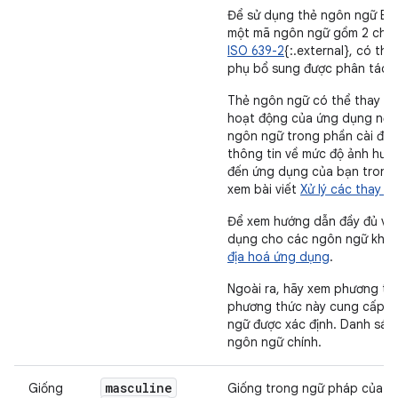
Để sử dụng thẻ ngôn ngữ BCP
một mã ngôn ngữ gồm 2 chữ c
ISO 639-2
{:.external}, có thể
phụ bổ sung được phân tác
Thẻ ngôn ngữ có thể thay đổi
hoạt động của ứng dụng nếu 
ngôn ngữ trong phần cài đặt
thông tin về mức độ ảnh hưởn
đến ứng dụng của bạn trong t
xem bài viết
Xử lý các thay đổ
Để xem hướng dẫn đầy đủ về 
dụng cho các ngôn ngữ khác,
địa hoá ứng dụng
.
Ngoài ra, hãy xem phương t
phương thức này cung cấp d
ngữ được xác định. Danh sá
ngôn ngữ chính.
masculine
Giống
Giống trong ngữ pháp của n