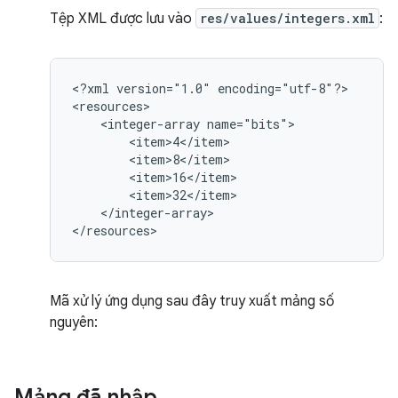
Tệp XML được lưu vào
res/values/integers.xml
:
<?xml
version="1.0"
encoding="utf-8"?>

<integer-array
</integer-array>

</resources>
Mã xử lý ứng dụng sau đây truy xuất mảng số
nguyên:
Mảng đã nhập