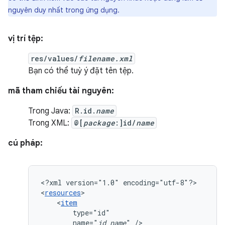
nguyên duy nhất trong ứng dụng.
vị trí tệp:
res/values/
filename.xml
Bạn có thể tuỳ ý đặt tên tệp.
mã tham chiếu tài nguyên:
Trong Java:
R.id.
name
Trong XML:
@[
package
:]id/
name
cú pháp:
<?xml
version="1.0"
encoding="utf-8"?>

<
resources
<
item
name="
id_name
"
/>
