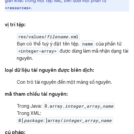
giản khác trong một tệp XML, bên dưới một phần tử
.
<resources>
vị trí tệp:
res/values/
filename
.xml
Bạn có thể tuỳ ý đặt tên tệp.
name
của phần tử
<integer-array>
được dùng làm mã nhận dạng tài
nguyên.
loại dữ liệu tài nguyên được biên dịch:
Con trỏ tài nguyên đến một mảng số nguyên.
mã tham chiếu tài nguyên:
Trong Java:
R.array.
integer_array_name
Trong XML:
@[
package
:]array/
integer_array_name
cú pháp: