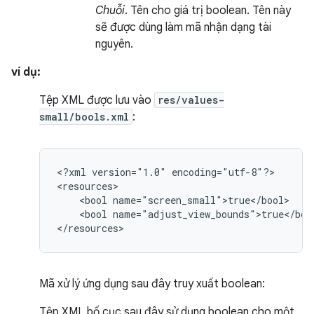
Chuỗi
. Tên cho giá trị boolean. Tên này
sẽ được dùng làm mã nhận dạng tài
nguyên.
ví dụ:
Tệp XML được lưu vào
res/values-
small/bools.xml
:
<?xml
version="1.0"
encoding="utf-8"?>

<bool
<bool
name="adjust_view_bounds">true</bool
</resources>
Mã xử lý ứng dụng sau đây truy xuất boolean:
Tệp XML bố cục sau đây sử dụng boolean cho một