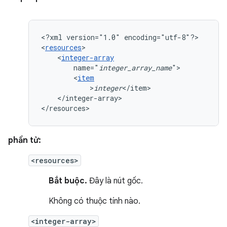
<?xml
version="1.0"
encoding="utf-8"?>

<
resources
<
integer-array
name="
integer_array_name
<
item
>
integer
</integer-array>

</resources>
phần tử:
<resources>
Bắt buộc.
Đây là nút gốc.
Không có thuộc tính nào.
<integer-array>