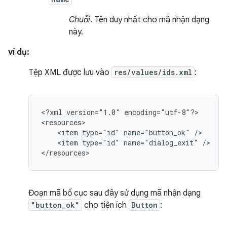
Chuỗi
. Tên duy nhất cho mã nhận dạng
này.
ví dụ:
Tệp XML được lưu vào
res/values/ids.xml
:
<?xml
version="1.0"
encoding="utf-8"?>

<item
type="id"
name="button_ok"
<item
type="id"
name="dialog_exit"
/>

</resources>
Đoạn mã bố cục sau đây sử dụng mã nhận dạng
"button_ok"
cho tiện ích
Button
: