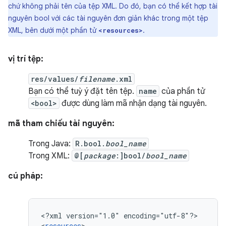
chứ không phải tên của tệp XML. Do đó, bạn có thể kết hợp tài
nguyên bool với các tài nguyên đơn giản khác trong một tệp
XML, bên dưới một phần tử
.
<resources>
vị trí tệp:
res/values/
filename
.xml
Bạn có thể tuỳ ý đặt tên tệp.
name
của phần tử
<bool>
được dùng làm mã nhận dạng tài nguyên.
mã tham chiếu tài nguyên:
Trong Java:
R.bool.
bool_name
Trong XML:
@[
package
:]bool/
bool_name
cú pháp:
<?xml
version="1.0"
encoding="utf-8"?>

<
resources