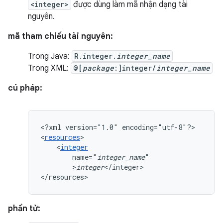
<integer>
được dùng làm mã nhận dạng tài
nguyên.
mã tham chiếu tài nguyên:
Trong Java:
R.integer.
integer_name
Trong XML:
@[
package
:]integer/
integer_name
cú pháp:
<?xml
version="1.0"
encoding="utf-8"?>

<
resources
<
integer
name="
integer_name
>
integer
</integer>

</resources>
phần tử: