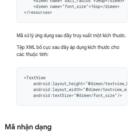
<dimen
<dimen
name="font_size">16sp</dimen>

</resources>
Mã xử lý ứng dụng sau đây truy xuất một kích thước.
Tệp XML bố cục sau đây áp dụng kích thước cho
các thuộc tính:
android:textSize="@dimen/font_size"/>
Mã nhận dạng