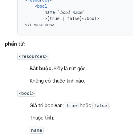
<
bool
name="
bool_name
>[true
|
false]</bool>

</resources>
phần tử:
<resources>
Bắt buộc.
Đây là nút gốc.
Không có thuộc tính nào.
<bool>
Giá trị boolean:
true
hoặc
false
.
Thuộc tính:
name