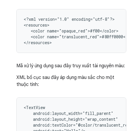
<?xml
version="1.0"
encoding="utf-8"?>

<color
<color
name="translucent_red">#80ff0000</co
</resources>
Mã xử lý ứng dụng sau đây truy xuất tài nguyên màu:
XML bố cục sau đây áp dụng màu sắc cho một
thuộc tính:
android:text="Hello"/>