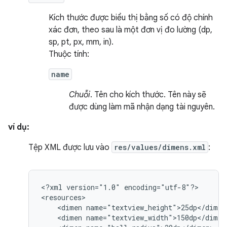
Kích thước được biểu thị bằng số có độ chính
xác đơn, theo sau là một đơn vị đo lường (dp,
sp, pt, px, mm, in).
Thuộc tính:
name
Chuỗi
. Tên cho kích thước. Tên này sẽ
được dùng làm mã nhận dạng tài nguyên.
ví dụ:
Tệp XML được lưu vào
res/values/dimens.xml
:
<?xml
version="1.0"
encoding="utf-8"?>

<dimen
<dimen