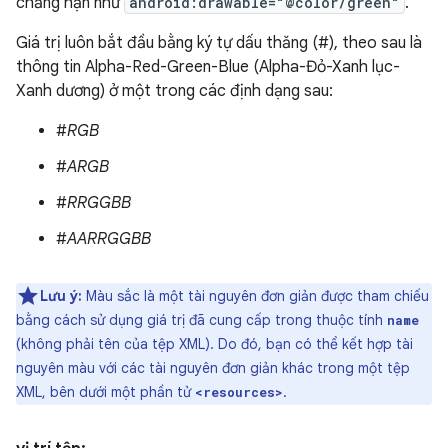
chẳng hạn như
android:drawable="@color/green"
.
Giá trị luôn bắt đầu bằng ký tự dấu thăng (#), theo sau là
thông tin Alpha-Red-Green-Blue (Alpha-Đỏ-Xanh lục-
Xanh dương) ở một trong các định dạng sau:
#
RGB
#
ARGB
#
RRGGBB
#
AARRGGBB
Lưu ý:
Màu sắc là một tài nguyên đơn giản được tham chiếu
bằng cách sử dụng giá trị đã cung cấp trong thuộc tính
name
(không phải tên của tệp XML). Do đó, bạn có thể kết hợp tài
nguyên màu với các tài nguyên đơn giản khác trong một tệp
XML, bên dưới một phần tử
.
<resources>