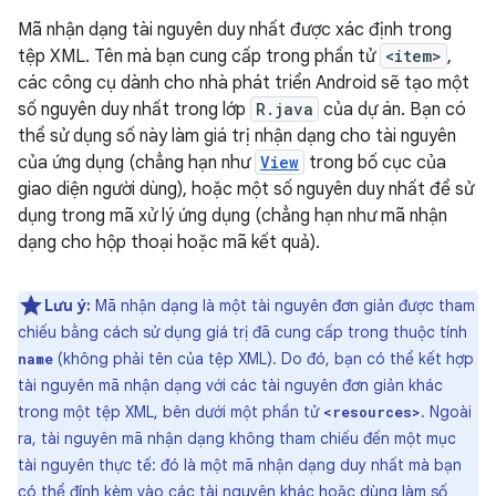
Mã nhận dạng tài nguyên duy nhất được xác định trong
tệp XML. Tên mà bạn cung cấp trong phần tử
<item>
,
các công cụ dành cho nhà phát triển Android sẽ tạo một
số nguyên duy nhất trong lớp
R.java
của dự án. Bạn có
thể sử dụng số này làm giá trị nhận dạng cho tài nguyên
của ứng dụng (chẳng hạn như
View
trong bố cục của
giao diện người dùng), hoặc một số nguyên duy nhất để sử
dụng trong mã xử lý ứng dụng (chẳng hạn như mã nhận
dạng cho hộp thoại hoặc mã kết quả).
Lưu ý:
Mã nhận dạng là một tài nguyên đơn giản được tham
chiếu bằng cách sử dụng giá trị đã cung cấp trong thuộc tính
(không phải tên của tệp XML). Do đó, bạn có thể kết hợp
name
tài nguyên mã nhận dạng với các tài nguyên đơn giản khác
trong một tệp XML, bên dưới một phần tử
. Ngoài
<resources>
ra, tài nguyên mã nhận dạng không tham chiếu đến một mục
tài nguyên thực tế: đó là một mã nhận dạng duy nhất mà bạn
có thể đính kèm vào các tài nguyên khác hoặc dùng làm số