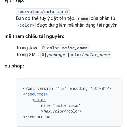
vị trí tệp:
res/values/colors.xml
Bạn có thể tuỳ ý đặt tên tệp.
name
của phần tử
<color>
được dùng làm mã nhận dạng tài nguyên.
mã tham chiếu tài nguyên:
Trong Java:
R.color.
color_name
Trong XML:
@[
package
:]color/
color_name
cú pháp:
<?xml
version="1.0"
encoding="utf-8"?>

<
resources
<
color
name="
color_name
>
hex_color
</color>

</resources>