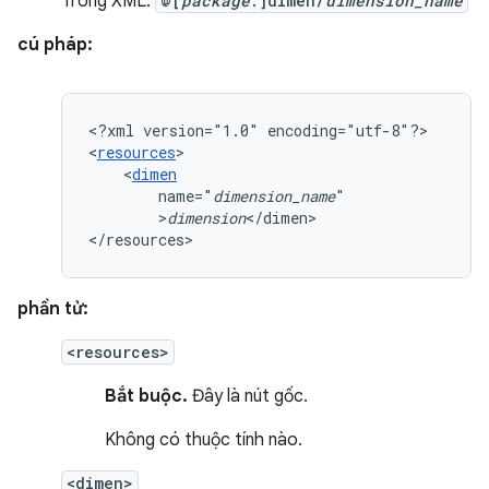
Trong XML:
@[
package
:]dimen/
dimension_name
cú pháp:
<?xml
version="1.0"
encoding="utf-8"?>

<
resources
<
dimen
name="
dimension_name
>
dimension
</dimen>

</resources>
phần tử:
<resources>
Bắt buộc.
Đây là nút gốc.
Không có thuộc tính nào.
<dimen>