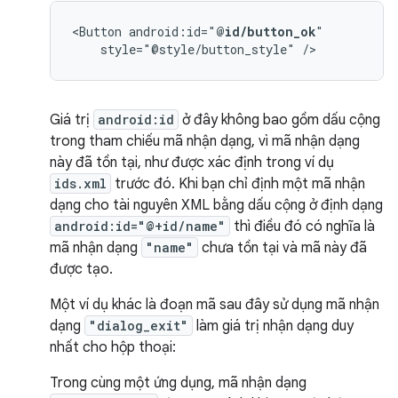
<Button
android:id="
@id/button_ok
style="@style/button_style"
/>
Giá trị
android:id
ở đây không bao gồm dấu cộng
trong tham chiếu mã nhận dạng, vì mã nhận dạng
này đã tồn tại, như được xác định trong ví dụ
ids.xml
trước đó. Khi bạn chỉ định một mã nhận
dạng cho tài nguyên XML bằng dấu cộng ở định dạng
android:id="@+id/name"
thì điều đó có nghĩa là
mã nhận dạng
"name"
chưa tồn tại và mã này đã
được tạo.
Một ví dụ khác là đoạn mã sau đây sử dụng mã nhận
dạng
"dialog_exit"
làm giá trị nhận dạng duy
nhất cho hộp thoại:
Trong cùng một ứng dụng, mã nhận dạng