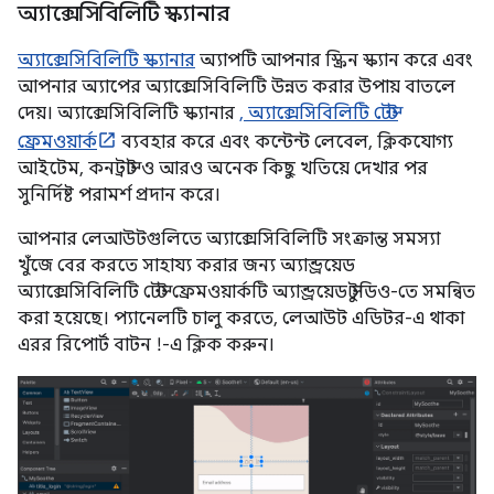
অ্যাক্সেসিবিলিটি স্ক্যানার
অ্যাক্সেসিবিলিটি স্ক্যানার
অ্যাপটি আপনার স্ক্রিন স্ক্যান করে এবং
আপনার অ্যাপের অ্যাক্সেসিবিলিটি উন্নত করার উপায় বাতলে
দেয়। অ্যাক্সেসিবিলিটি স্ক্যানার
, অ্যাক্সেসিবিলিটি টেস্ট
ফ্রেমওয়ার্ক
ব্যবহার করে এবং কন্টেন্ট লেবেল, ক্লিকযোগ্য
আইটেম, কনট্রাস্ট ও আরও অনেক কিছু খতিয়ে দেখার পর
সুনির্দিষ্ট পরামর্শ প্রদান করে।
আপনার লেআউটগুলিতে অ্যাক্সেসিবিলিটি সংক্রান্ত সমস্যা
খুঁজে বের করতে সাহায্য করার জন্য অ্যান্ড্রয়েড
অ্যাক্সেসিবিলিটি টেস্ট ফ্রেমওয়ার্কটি অ্যান্ড্রয়েড স্টুডিও-তে সমন্বিত
করা হয়েছে। প্যানেলটি চালু করতে, লেআউট এডিটর-এ থাকা
এরর রিপোর্ট বাটন !-এ ক্লিক করুন।