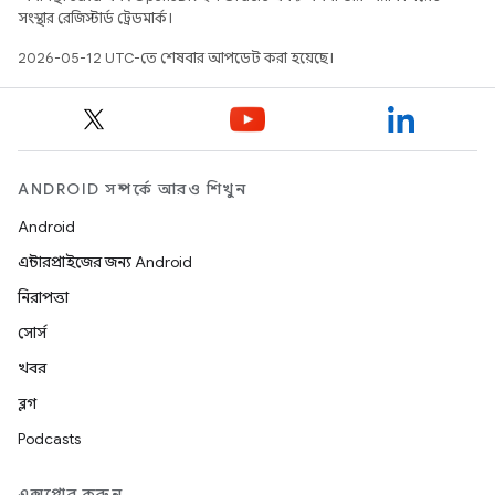
সংস্থার রেজিস্টার্ড ট্রেডমার্ক।
2026-05-12 UTC-তে শেষবার আপডেট করা হয়েছে।
ANDROID সম্পর্কে আরও শিখুন
Android
এন্টারপ্রাইজের জন্য Android
নিরাপত্তা
সোর্স
খবর
ব্লগ
Podcasts
এক্সপ্লোর করুন