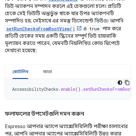
ভিউ অ্যাকশন সম্পাদন করলে এই চেকগুলো চলে। প্রতিটি
চেকে সেই ভিউটি অন্তর্ভুক্ত থাকে যার উপর অ্যাকশনটি
সম্পাদিত হয়, সেইসাথে এর সমস্ত ডিসেন্ডেন্ট ভিউও। আপনি
setRunChecksFromRootView()
এ
true
পাস করে
প্রতিটি চেকের সময় একটি স্ক্রিনের সম্পূর্ণ ভিউ হায়ারার্কি
মূল্যায়ন করতে পারেন, যেমনটি নিম্নলিখিত কোড স্নিপেটে
দেখানো হয়েছে:
কোটলিন
জাভা
AccessibilityChecks
.
enable
().
setRunChecksFromRootV
ফলাফলের উপসেটগুলি দমন করুন
Espresso আপনার অ্যাপে অ্যাক্সেসিবিলিটি পরীক্ষা চালানোর
পর, আপনি আপনার অ্যাপের অ্যাক্সেসিবিলিটি উন্নত করার