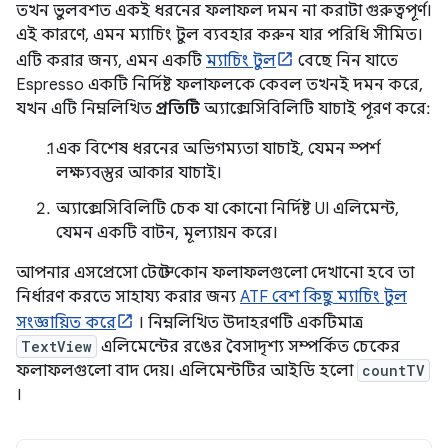
তখন ভুলবশত একই ধরনের ফলাফল দমন না করাটা গুরুত্বপূর্ণ।
এই কারণে, এমন ম্যাচিং টুল ব্যবহার করুন যার পরিধি সীমিত।
এটি করার জন্য, এমন একটি
ম্যাচিং টুল
বেছে নিন যাতে
Espresso একটি নির্দিষ্ট ফলাফলকে কেবল তখনই দমন করে,
যখন এটি নিম্নলিখিত
প্রতিটি
অ্যাক্সেসিবিলিটি যাচাই পূরণ করে:
এক বিশেষ ধরনের অভিগম্যতা যাচাই, যেমন স্পর্শ
লক্ষ্যবস্তুর আকার যাচাই।
অ্যাক্সেসিবিলিটি চেক যা কোনো নির্দিষ্ট UI এলিমেন্ট,
যেমন একটি বাটন, মূল্যায়ন করে।
আপনার এসপ্রেসো টেস্টে কোন ফলাফলগুলো দেখানো হবে তা
নির্ধারণ করতে সাহায্য করার জন্য
ATF বেশ কিছু ম্যাচিং টুল
সংজ্ঞায়িত করে
। নিম্নলিখিত উদাহরণটি একটিমাত্র
TextView
এলিমেন্টের রঙের বৈসাদৃশ্য সম্পর্কিত চেকের
ফলাফলগুলো বাদ দেয়। এলিমেন্টটির আইডি হলো
countTV
।