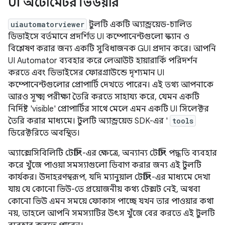
UI অটোমেটর ভিউয়ার
uiautomatorviewer
টুলটি একটি অ্যান্ড্রয়েড-চালিত
ডিভাইসে বর্তমানে প্রদর্শিত UI কম্পোনেন্টগুলো স্ক্যান ও
বিশ্লেষণ করার জন্য একটি সুবিধাজনক GUI প্রদান করে। আপনি
UI Automator ব্যবহার করে লেআউট হায়ারার্কি পরিদর্শন
করতে এবং ডিভাইসের ফোরগ্রাউন্ডে দৃশ্যমান UI
কম্পোনেন্টগুলোর প্রোপার্টি দেখতে পারেন। এই তথ্য আপনাকে
আরও সূক্ষ্ম পরীক্ষা তৈরি করতে সাহায্য করে, যেমন একটি
নির্দিষ্ট 'visible' প্রোপার্টির সাথে মেলে এমন একটি UI সিলেক্টর
তৈরি করার মাধ্যমে। টুলটি অ্যান্ড্রয়েড SDK-এর '
tools
ডিরেক্টরিতে অবস্থিত।
অ্যাক্সেসিবিলিটি টেস্টিং-এর ক্ষেত্রে, অন্যান্য টেস্টিং পদ্ধতি ব্যবহার
করে খুঁজে পাওয়া সমস্যাগুলো ডিবাগ করার জন্য এই টুলটি
কার্যকর। উদাহরণস্বরূপ, যদি ম্যানুয়াল টেস্টিং-এর মাধ্যমে দেখা
যায় যে কোনো ভিউ-তে প্রয়োজনীয় কথ্য টেক্সট নেই, অথবা
কোনো ভিউ এমন সময়ে ফোকাস পাচ্ছে যখন তার পাওয়ার কথা
নয়, তাহলে আপনি সমস্যাটির উৎস খুঁজে বের করতে এই টুলটি