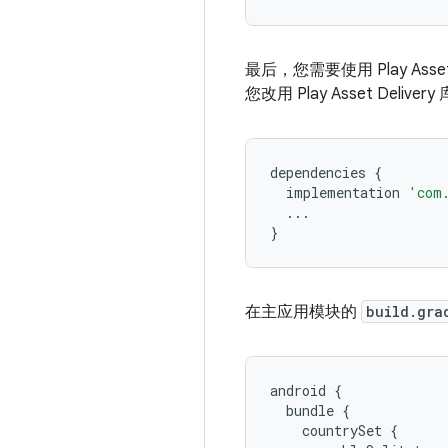
最后，您需要使用 Play Asse
您改用 Play Asset Del
dependencies
{
implementation
'com
...
}
在主应用模块的
build.gra
android
{
bundle
{
countrySet
{