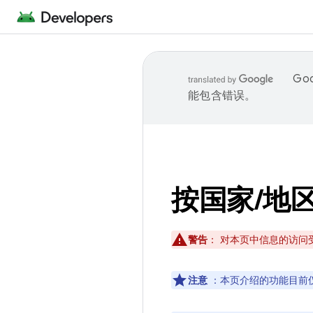
Go
能包含错误。
按国家
/
地
警告
：
对本页中信息的访问受 
注意
：本页介绍的功能目前仅适