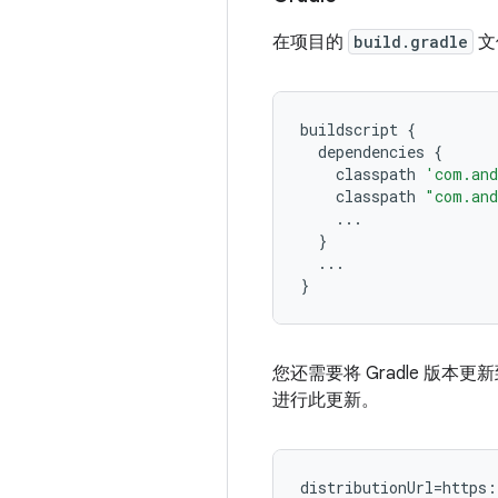
在项目的
build.gradle
文
buildscript
{
dependencies
{
classpath
'com.and
classpath
"com.and
...
}
...
}
您还需要将 Gradle 版本
进行此更新。