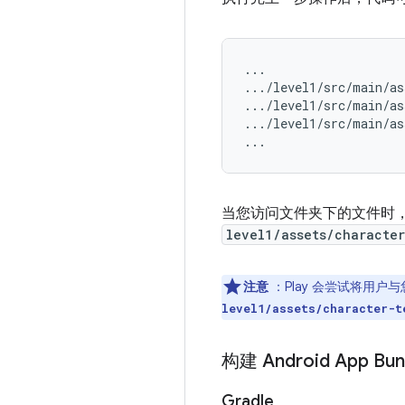
...

.../level1/src/main/as
.../level1/src/main/as
.../level1/src/main/as
当您访问文件夹下的文件时
level1/assets/character
注意
：Play 会尝试将用
level1/assets/character-t
构建 Android App Bu
Gradle