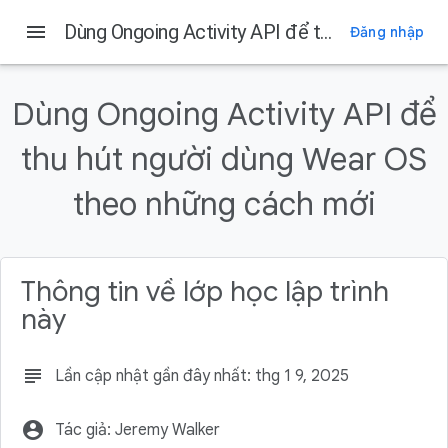
menu
Dùng Ongoing Activity API để thu hút người dùng Wear OS theo những cách mới
Đăng nhập
Trên trang này
1. Giới thiệu
Dùng Ongoing Activity API để
Kiến thức bạn sẽ học được
thu hút người dùng Wear OS
Sản phẩm bạn sẽ tạo ra
Điều kiện tiên quyết
theo những cách mới
2. Chuẩn bị
Thông tin về lớp học lập trình
này
subject
Lần cập nhật gần đây nhất: thg 1 9, 2025
account_circle
Tác giả: Jeremy Walker