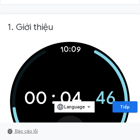
1. Giới thiệu
Tiếp
bug_report
Báo cáo lỗi