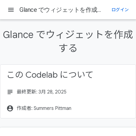
menu
Glance でウィジェットを作成する
ログイン
このページの内容
1. 始める前に
Glance でウィジェットを作成
2. セットアップする
スターター コードを取得する
する
3. ウィジェットを追加する
ウィジェットとは
この Codelab について
subject
最終更新: 3月 28, 2025
account_circle
作成者: Summers Pittman