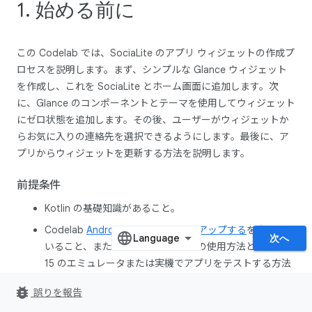
1. 始める前に
この Codelab では、SociaLite のアプリ ウィジェットの作成プ
ロセスを説明します。まず、シンプルな Glance ウィジェット
を作成し、これを SociaLite とホーム画面に追加します。次
に、Glance のコンポーネントとテーマを使用してウィジェット
にゼロ状態を追加します。その後、ユーザーがウィジェットか
らお気に入りの連絡先を選択できるようにします。最後に、ア
プリからウィジェットを更新する方法を説明します。
前提条件
Kotlin の基礎知識があること。
Codelab
Android Studio をセットアップする
を完了して
次へ
いること、または Android Studio の使用方法と Android
15 のエミュレータまたは実機でアプリをテストする方法
に精通していること。
bug_report
誤りを報告
Hilt
の基礎知識があること。