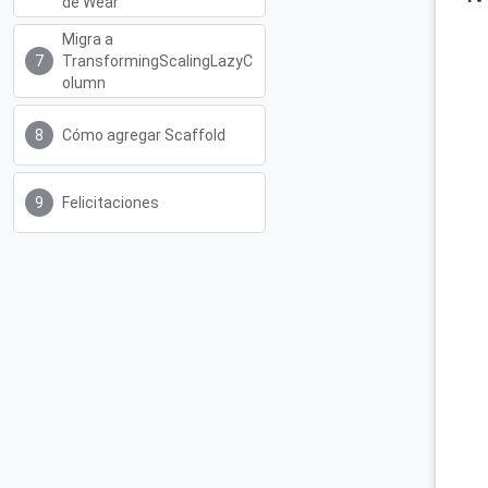
de Wear
Migra a
TransformingScalingLazyC
olumn
Cómo agregar Scaffold
Felicitaciones