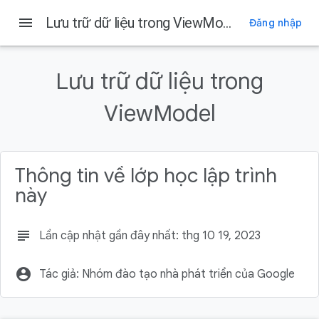
menu
Lưu trữ dữ liệu trong ViewModel
Đăng nhập
Trên trang này
Trước khi bắt đầu
Lưu trữ dữ liệu trong
Điều kiện tiên quyết
Kiến thức bạn sẽ học được
ViewModel
Sản phẩm bạn sẽ tạo ra
Những gì bạn cần
Thông tin về lớp học lập trình
này
subject
Lần cập nhật gần đây nhất: thg 10 19, 2023
account_circle
Tác giả: Nhóm đào tạo nhà phát triển của Google