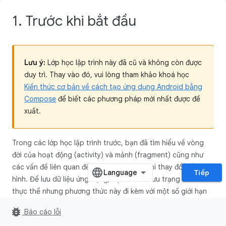
1. Trước khi bắt đầu
Lưu ý:
Lớp học lập trình này đã cũ và không còn được
duy trì. Thay vào đó, vui lòng tham khảo khoá học
Kiến thức cơ bản về cách tạo ứng dụng Android bằng
Compose
để biết các phương pháp mới nhất được đề
xuất.
Trong các lớp học lập trình trước, bạn đã tìm hiểu về vòng
đời của hoạt động (activity) và mảnh (fragment) cũng như
các vấn đề liên quan đến vòng đời trong khi thay đổi cấu
Tiếp
hình. Để lưu dữ liệu ứng dụng, bạn có thể lưu trạng thái của
thực thể nhưng phương thức này đi kèm với một số giới hạn
riêng. Trong lớp học lập trình này, bạn sẽ tìm hiểu về một
bug_report
Báo cáo lỗi
cách hiệu quả để thiết kế ứng dụng và lưu giữ dữ liệu ứng