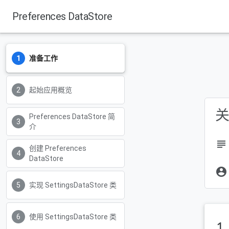
Preferences DataStore
准备工作
起始应用概览
关
Preferences DataStore 简
介
subject
创建 Preferences
DataStore
account_circle
实现 SettingsDataStore 类
使用 SettingsDataStore 类
1