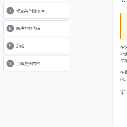
修复菜单图标 bug
解决方案代码
总结
在之
介绍
于存
了解更多内容
在此
内
前