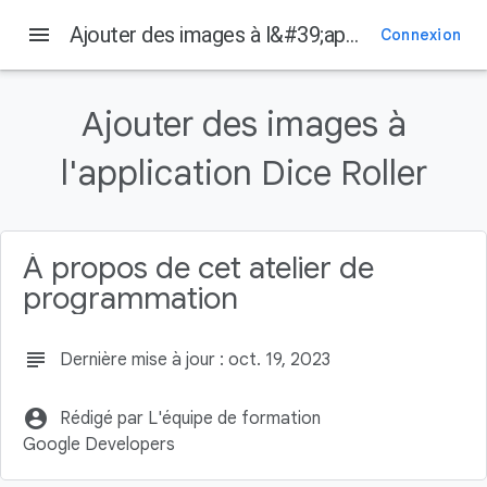
menu
Ajouter des images à l&#39;application Dice Roller
Connexion
Sur cette page
Avant de commencer
Ajouter des images à
Conditions préalables
Points abordés
l'application Dice Roller
Objectifs de l'atelier
Ce dont vous avez besoin
À propos de cet atelier de
programmation
subject
Dernière mise à jour : oct. 19, 2023
account_circle
Rédigé par L'équipe de formation
Google Developers