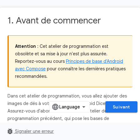
1. Avant de commencer
Attention
: Cet atelier de programmation est
obsolète et sa mise à jour n'est plus assurée.
Reportez-vous au cours
Principes de base d'Android
avec Compose
pour connaître les dernières pratiques
recommandées.
Dans cet atelier de programmation, vous allez ajouter des
images de dés à votre application Android Dice Roller.
Suivant
Assurez-vous d'abord d'avoir terminé l'atelier de
programmation précédent, qui pose les bases de
l'application Dice Roller.
bug_report
Signaler une erreur
Au lieu d'afficher la valeur du lancer de dé dans une