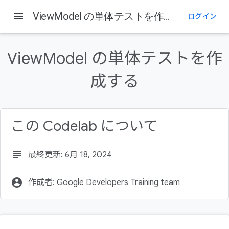
menu
ViewModel の単体テストを作成する
ログイン
このページの内容
前提条件
ViewModel の単体テストを作
学習内容
作成するアプリの概要
成する
必要なもの
スターター コードを取得する
この Codelab について
subject
最終更新: 6月 18, 2024
account_circle
作成者: Google Developers Training team