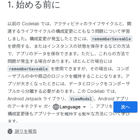
1. 始める前に
以前の Codelab では、アクティビティのライフサイクルと、関
連するライフサイクルの構成変更にともなう問題について学習
しました。構成変更が発生したときには、
rememberSaveable
を使用する、またはインスタンスの状態を保存するなどの方法
で、アプリのデータを保存できます。ただし、これらの方法で
問題が発生する場合があります。ほとんどの場合には
を使用できますが、その場合は、コンポ
rememberSaveable
ーザブルの中や周辺のロジックを維持することになります。ア
プリが大きくなったときには、データとロジックをコンポーザ
ブルから分離する必要があります。この Codelab では、
Android Jetpack ライブラリ、
、Android アプリ
ViewModel
のアーキテクチャ ガイドラインを利用して、アプリを設計し、
次へ
構成変更後もアプリデータを維持する堅牢な方法について学び
ます。
bug_report
誤りを報告
Android Jetpack
ライブラリは、優れた Android アプリの開発