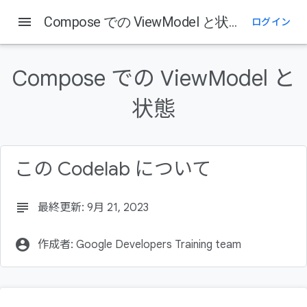
menu
Compose での ViewModel と状態
ログイン
このページの内容
1. 始める前に
Compose での ViewModel と
前提条件
学習内容
状態
作成するアプリの概要
必要なもの
この Codelab について
subject
最終更新: 9月 21, 2023
account_circle
作成者: Google Developers Training team